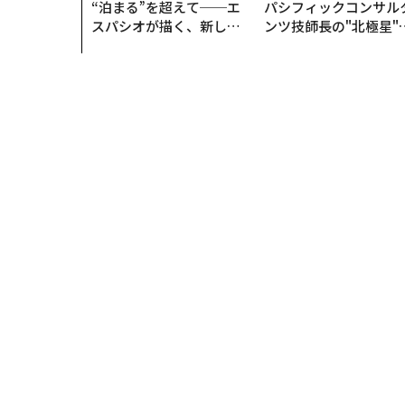
“泊まる”を超えて──エ
パシフィックコンサル
スパシオが描く、新しい
ンツ技師長の"北極星"
日本のラグジュアリー
災害への無力感を乗り
（前編）
え見つけた、防災一筋2
年の答え
トップ
ライフスタイル
車
車内に「染み付いた
車
2025.08.09 17:00
車内に「染み付いた悪臭
除テクニック