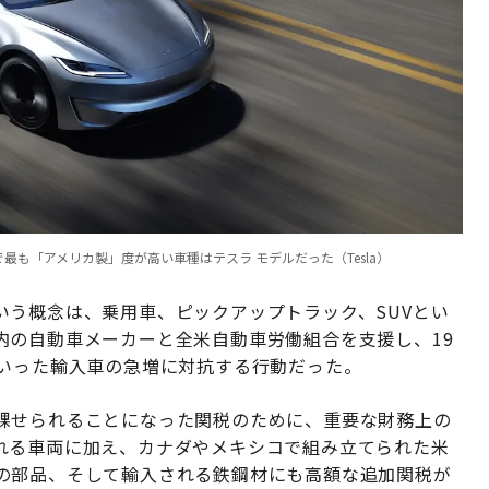
車で最も「アメリカ製」度が高い車種はテスラ モデルだった（Tesla）
いう概念は、乗用車、ピックアップトラック、SUVとい
内の自動車メーカーと全米自動車労働組合を支援し、19
ていった輸入車の急増に対抗する行動だった。
課せられることになった関税のために、重要な財務上の
れる車両に加え、カナダやメキシコで組み立てられた米
の部品、そして輸入される鉄鋼材にも高額な追加関税が