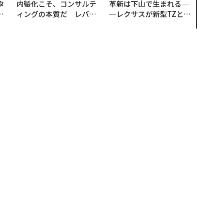
タ
内製化こそ、コンサルテ
革新は下山で生まれる─
。
ィングの本質だ レバレ
─レクサスが新型TZとE
越
ジーズが実践する、次世
Sに込めた「DISCOVE
0
代ファームの全貌
R」の哲学
悪臭・汚れ」を退治する、愛車の掃除テクニック
・汚れ」を退治する、愛車の掃