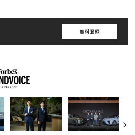
無料登録
「コ
果を左
E」
「挑