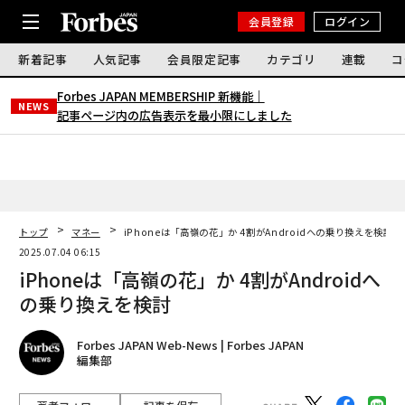
会員登録
ログイン
新着記事
人気記事
会員限定記事
カテゴリ
連載
コ
Forbes JAPAN MEMBERSHIP 新機能｜
NEWS
記事ページ内の広告表示を最小限にしました
トップ
マネー
iPhoneは「高嶺の花」か 4割がAndroidへの乗り換えを検討
2025.07.04 06:15
iPhoneは「高嶺の花」か 4割がAndroidへ
の乗り換えを検討
Forbes JAPAN Web-News | Forbes JAPAN
編集部