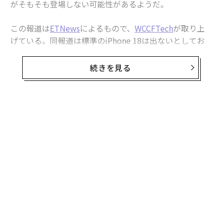
がそもそも登場しない可能性があるようだ。
この報道は
ETNews
によるもので、
WCCFTech
が取り上
げている。同報道は標準のiPhone 18は出ないとしてお
り、次のように述べている。「アップルは来年、『iPho
ne 18（仮称）』の標準モデルを発売しない。折りたた
続きを見る
み式iPhoneの登場による製品ラインの拡大に伴い、ライ
ンアップが再編され、標準iPhoneの発売時期が変更され
たと理解される」。
無料のメールマガジンに登録
言い換えれば、WCCFTechの表現によれば「標準モデル
無料登録
のiPhone 18は2026年には発売されない。これは、来年
の買い替えに際して顧客がより高い予算を用意する必要
が生じる可能性を意味する一方で、このテクノロジー大
手は代わりに新モデルを投入し、かなり大規模な発表に
なる」ということだ。
〜
織