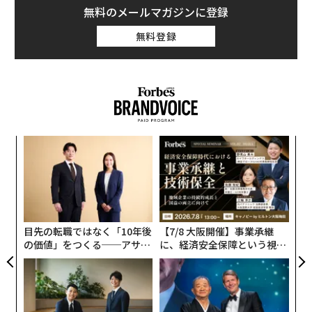
無料のメールマガジンに登録
無料登録
〜
織
う
A
T
顧客
pa
な
目先の転職ではなく「10年後
【7/8 大阪開催】事業承継
の価値」をつくる──アサイ
に、経済安全保障という視点
ンの長期伴走型支援とは
が加わるとき──経営者が問
われる新たな判断軸