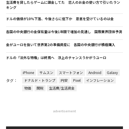
生活費を貸したらゲームに課金してた 恋人のお金の使い方で引いたラン
キング
ドルの価値が10％下落、今後さらに低下か 恩恵を受けているのは金
各国の中央銀行の金保有量は今後1年間で増加の見通し 国際業界団体予測
金がユーロを抜いて世界第2の準備資産に 各国の中央銀行が積極購入
ドルの「法外な特権」は終焉へ 浮上のチャンスうかがうユーロ
iPhone
サムスン
スマートフォン
Android
Galaxy
タグ：
ドナルド・トランプ
円安
Pixel
インフレーション
物価
関税
生活費/生活資金
advertisement