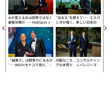
性にについて、わたしたちが引き続き注意を払うようあ
が
よっ
らためて警鐘を鳴らすものではある。
PA
AIが変えるのは効率ではなく
“泊まる”を超えて──エスパ
顧客体験だ──HubSpot Ja
シオが描く、新しい日本のラ
panが語る「Grow Better」
グジュアリー（前編）
な組織のつくり方
「誠実さ」は競争力になるか
内製化こそ、コンサルティン
──WEOYモナコで見た、く
グの本質だ レバレジーズが
ら寿司の経営哲学
実践する、次世代ファームの
全貌