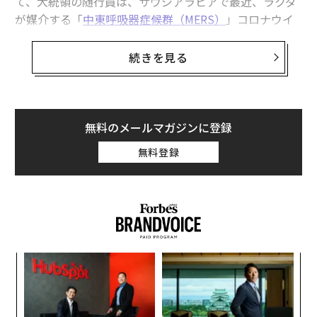
て、大統領の随行員は、サウジアラビアで最近、ラクダ
が媒介する「
中東呼吸器症候群（MERS）
」コロナウイ
ルスが流行していることを把握していたのだろうかと疑
問に思った。
関連記事
続きを見る
目覚ましのスヌーズボタンを使った二度寝は「無駄」、専門家が解説
サウジアラビアは2025年3月1日～4月21日の間に9件の
MERS感染例を
報告
した。うちふたりが死亡し、首都リ
年代別で異なる梅雨のからだの不調 時間帯でもっともつらいのは「朝」
ヤドではひとりの患者に接触した医療従事者6人が集団
無料のメールマガジンに登録
感染した。
今日から始める認知症予防、米アルツハイマー研究の第一人者に聞く「脳
無料登録
をケアする6つの行動」
MERSとは何か？
ブドウジュースを常飲する男性はEDになりにくい？ 研究結果
MERSは新型のコロナウイルスで、新型コロナウイルス
「超加工食品」を100g食べるごとに病気リスクが増加、今すぐやめたい食
感染症（COVID-19）を引き起こす「SARSコロナウイル
品はコレ
ス2」に類似している。新型コロナウイルス感染症と同
様、MERSは呼吸不全を引き起こし、死に至ることもあ
エ
新型コロナウイルス特集
新型コロナウイルス
アメリカ
る。自然宿主は中東原産のヒトコブラクダだと考えられ
タグ：
設オ
世界保健機関/WHO
ヘルスケア
夏
健康
感染症
が
ている。アジアに生息するフタコブラクダとは異なり、
挑
が
ヒトコブラクダはアラビア半島の気温の高い砂漠地帯に
よっ