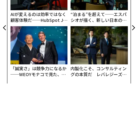
PA
生息する。MERSはヒトコブラクダとの接触によって感
染する。新型コロナウイルス感染症と同様、人間は一度
AIが変えるのは効率ではなく
“泊まる”を超えて──エスパ
感染すると、他の人にウイルスを拡散させる可能性があ
顧客体験だ──HubSpot Ja
シオが描く、新しい日本のラ
panが語る「Grow Better」
グジュアリー（前編）
る。
な組織のつくり方
「誠実さ」は競争力になるか
内製化こそ、コンサルティン
連載
──WEOYモナコで見た、く
グの本質だ レバレジーズが
新型コロナウイルス特集
ら寿司の経営哲学
実践する、次世代ファームの
全貌
連載一覧
advertisement