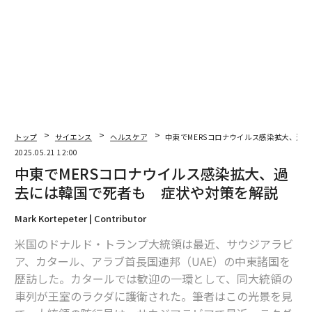
トップ
サイエンス
ヘルスケア
中東でMERSコロナウイルス感染拡大、過
翻訳・編集＝江戸伸禎
2025.05.21 12:00
中東でMERSコロナウイルス感染拡大、過
去には韓国で死者も 症状や対策を解説
2026年9月号発売中
Mark Kortepeter | Contributor
最新号の購入はこちらから
米国のドナルド・トランプ大統領は最近、サウジアラビ
ア、カタール、アラブ首長国連邦（UAE）の中東諸国を
歴訪した。カタールでは歓迎の一環として、同大統領の
メンバーシップに登録する
車列が王室のラクダに護衛された。筆者はこの光景を見