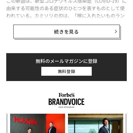
この新語は、新型コロナウイルス感染症（COVID-19）に
由来する可能性のある症状のひとつを表すものとして使
われている。カミソリの刃は、「喉に入れたいものラン
キング」ではピザやホットドッグなどのはるか下位に来
るものに違いない。
続きを見る
だが、喉にカミソリが刺さるような、鋭い強烈な痛みを
感じるという報告が、非公式ながらますます増加してい
るのだ。そしてこれは、新型コロナウイルス（SARS-Co
無料のメールマガジンに登録
V-2）の新たな変異株「NB.1.8.1」の出現・流行と時を同
無料登録
じくして起こっている。NB.1.8.1は最近、中国で新型コ
ロナの新たな感染拡大を招き、ここへきて米国でも急速
に広まっているオミクロン株派生型だ。
これは、NB.1.8.1がこれまでといくらか違ったタイプの
新型コロナを引き起こしているということなのだろう
エ
か。正確に言えばそうではない。とはいえ、新型コロナ
設オ
がもたらし得る影響や、夏の感染拡大がまた起こる可能
が
挑