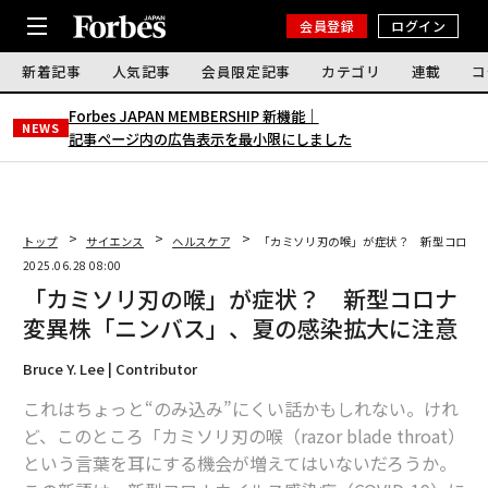
会員登録
ログイン
新着記事
人気記事
会員限定記事
カテゴリ
連載
コ
Forbes JAPAN MEMBERSHIP 新機能｜
NEWS
記事ページ内の広告表示を最小限にしました
トップ
サイエンス
ヘルスケア
「カミソリ刃の喉」が症状？ 新型コロナ
2025.06.28 08:00
「カミソリ刃の喉」が症状？ 新型コロナ
変異株「ニンバス」、夏の感染拡大に注意
Bruce Y. Lee | Contributor
これはちょっと“のみ込み”にくい話かもしれない。けれ
ど、このところ「カミソリ刃の喉（razor blade throat）
という言葉を耳にする機会が増えてはいないだろうか。