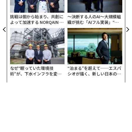
むス
金
らためて警鐘を鳴らすものではある。
個
ェ
挑戦は個から始まり、共創に
〜決断する人のAI〜大規模組
新たな変異株「ニンバス」、米国で主流に
よって加速する NORQAIN JA
織が挑む「AIフル実装」“使
PAN 特別座談会
う”企業から“動く”企業へ【N
少し前に出現した変異株NB.1.8.1について、ソーシャル
TTドコモビジネス×PwC】
メディアでは非公式の名前も広まり始めている。「ニン
バス（Nimbus）」だ。これはたしかに、強力なパスワ
ードめいたNB.1.8.1よりは少しは記憶に残りやすそう
だ。カナダのオンタリオ州にあるグエルフ大学のT・ラ
イアン・グレゴリー教授（統合生物学）が5月下旬、X
なぜ“眠っていた環境技
“泊まる”を超えて──エスパ
（旧ツイッター）への投稿で使ったのが最初らしい。
術”が、下水インフラを変え
シオが描く、新しい日本のラ
たのか──産総研×月島JFE
グジュアリー（前編）
アクアソリューションの10年
ニンバスは「nimble（すばやい）」と「incubus（夢
魔）」を組み合わせた言葉のように聞こえるかもしれな
いが、これは気象用語でぎざぎざした形の「嵐雲」を指
す。また、ゼウスやアテナ、あるいはテイラー・スウィ
フト（？）といった神々が降臨する際、周囲にまとう
「後光」という意味もある。