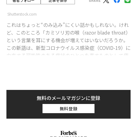
著者フォロー
記事を保存
Shutterstock.com
これはちょっと“のみ込み”にくい話かもしれない。けれ
ど、このところ「カミソリ刃の喉（razor blade throat）
という言葉を耳にする機会が増えてはいないだろうか。
この新語は、新型コロナウイルス感染症（COVID-19）に
由来する可能性のある症状のひとつを表すものとして使
われている。カミソリの刃は、「喉に入れたいものラン
キング」ではピザやホットドッグなどのはるか下位に来
るものに違いない。
advertisement
無料のメールマガジンに登録
だが、喉にカミソリが刺さるような、鋭い強烈な痛みを
無料登録
感じるという報告が、非公式ながらますます増加してい
るのだ。そしてこれは、新型コロナウイルス（SARS-Co
V-2）の新たな変異株「NB.1.8.1」の出現・流行と時を同
じくして起こっている。NB.1.8.1は最近、中国で新型コ