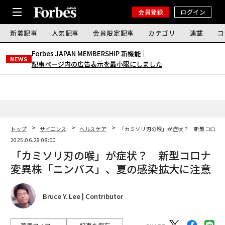
会員登録
ログイン
新着記事
人気記事
会員限定記事
カテゴリ
連載
コ
Forbes JAPAN MEMBERSHIP 新機能｜
NEWS
記事ページ内の広告表示を最小限にしました
トップ
サイエンス
ヘルスケア
「カミソリ刃の喉」が症状？ 新型コロナ
2025.06.28 08:00
「カミソリ刃の喉」が症状？ 新型コロナ
変異株「ニンバス」、夏の感染拡大に注意
Bruce Y. Lee | Contributor