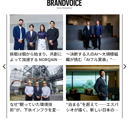
ロナの新たな感染拡大を招き、ここへきて米国でも急速
に広まっているオミクロン株派生型だ。
ナ併
「
k」
左右
これは、NB.1.8.1がこれまでといくらか違ったタイプの
ック
T
義す
〜
新型コロナを引き起こしているということなのだろう
由
日
むス
金
か。正確に言えばそうではない。とはいえ、新型コロナ
個
がもたらし得る影響や、夏の感染拡大がまた起こる可能
ェ
挑戦は個から始まり、共創に
〜決断する人のAI〜大規模組
性にについて、わたしたちが引き続き注意を払うようあ
よって加速する NORQAIN JA
織が挑む「AIフル実装」“使
らためて警鐘を鳴らすものではある。
PAN 特別座談会
う”企業から“動く”企業へ【N
TTドコモビジネス×PwC】
なぜ“眠っていた環境技
“泊まる”を超えて──エスパ
術”が、下水インフラを変え
シオが描く、新しい日本のラ
たのか──産総研×月島JFE
グジュアリー（前編）
アクアソリューションの10年