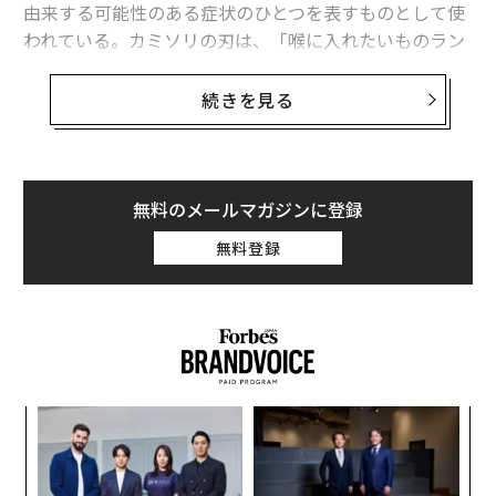
由来する可能性のある症状のひとつを表すものとして使
われている。カミソリの刃は、「喉に入れたいものラン
キング」ではピザやホットドッグなどのはるか下位に来
るものに違いない。
続きを見る
だが、喉にカミソリが刺さるような、鋭い強烈な痛みを
感じるという報告が、非公式ながらますます増加してい
るのだ。そしてこれは、新型コロナウイルス（SARS-Co
無料のメールマガジンに登録
V-2）の新たな変異株「NB.1.8.1」の出現・流行と時を同
無料登録
じくして起こっている。NB.1.8.1は最近、中国で新型コ
ロナの新たな感染拡大を招き、ここへきて米国でも急速
に広まっているオミクロン株派生型だ。
これは、NB.1.8.1がこれまでといくらか違ったタイプの
新型コロナを引き起こしているということなのだろう
ナ併
「
か。正確に言えばそうではない。とはいえ、新型コロナ
k」
左右
がもたらし得る影響や、夏の感染拡大がまた起こる可能
ック
T
義す
〜
性にについて、わたしたちが引き続き注意を払うようあ
由
日