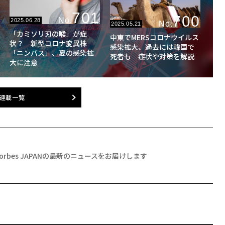
701
700
No.
2025.06.28
No.
2025.05.21
「カミソリ刃の喉」が症
中東でMERSコロナウイルス
状？ 新型コロナ変異株
感染拡大、過去には韓国で
「ニンバス」、夏の感染拡
死者も 症状や対策を解説
大に注意
連載一覧
Forbes JAPANの最新のニュースをお届けします