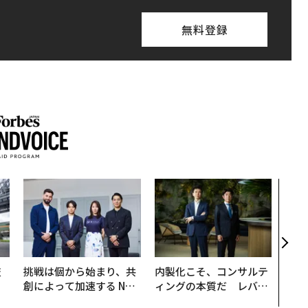
無料登録
革新
─レ
Sに
R」
技
挑戦は個から始まり、共
内製化こそ、コンサルテ
を
創によって加速する NOR
ィングの本質だ レバレ
×
QAIN JAPAN 特別座談会
ジーズが実践する、次世