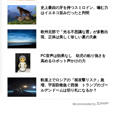
史上最凶の牙を持つスミロドン、噛む力
はイエネコ並みだったと判明
欧州北部で「光る不思議な雲」が多数出
現、正体は美しく珍しい夏の天象
PC音声は効果なし 幼児の粘り強さを
高めるロボット声かけの力
軌道上でロシアの「核攻撃リスク」急
増、宇宙防衛急ぐ西側 トランプのゴー
ルデンドームは切り札になるか？
Recommended by