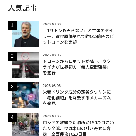
人気記事
2026.08.06
「1サトシも売らない」と主張のセイ
ラー、取得原価割れで約165億円のビ
ットコインを売却
2026.08.05
ドローンからロボットが降下、ウク
ライナが世界初の「無人空挺強襲」
を遂行
2026.08.06
栄養ドリンク成分の定番タウリンに
「老化細胞」を除去するメカニズム
を発見
2026.08.05
ロシアの攻撃で給油所が150キロにわ
たり全滅、ウは米国の引き寄せに奔
走 全面侵攻1623日目