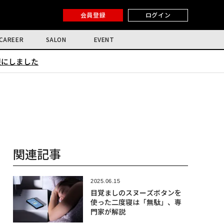
会員登録
ログイン
CAREER
SALON
EVENT
限にしました
関連記事
2025.06.15
目覚ましのスヌーズボタンを
使った二度寝は「無駄」、専
門家が解説