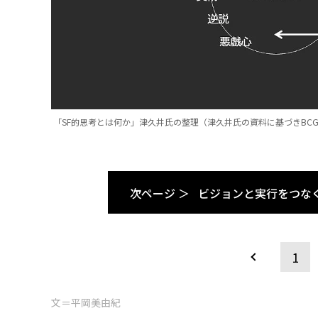
「SF的思考とは何か」津久井氏の整理（津久井氏の資料に基づきBC
次ページ ＞
ビジョンと実行をつな
1
文＝平岡美由紀