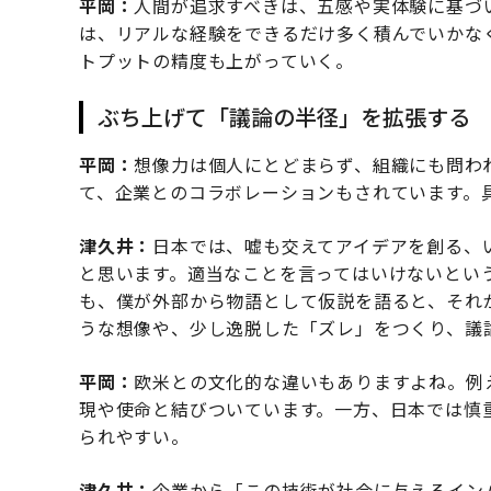
平岡：
人間が追求すべきは、五感や実体験に基づ
は、リアルな経験をできるだけ多く積んでいかな
トプットの精度も上がっていく。
ぶち上げて「議論の半径」を拡張する
平岡：
想像力は個人にとどまらず、組織にも問わ
て、企業とのコラボレーションもされています。
津久井：
日本では、嘘も交えてアイデアを創る、
と思います。適当なことを言ってはいけないとい
も、僕が外部から物語として仮説を語ると、それ
うな想像や、少し逸脱した「ズレ」をつくり、議
平岡：
欧米との文化的な違いもありますよね。例
現や使命と結びついています。一方、日本では慎
られやすい。
津久井：
企業から「この技術が社会に与えるイン