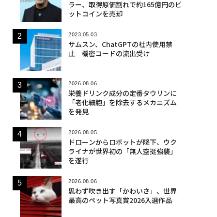
ラー、取得原価割れで約165億円のビ
ットコインを売却
2023.05.03
サムスン、ChatGPTの社内使用禁
止 機密コードの流出受け
2026.08.06
栄養ドリンク成分の定番タウリンに
「老化細胞」を除去するメカニズム
を発見
2026.08.05
ドローンからロボットが降下、ウク
ライナが世界初の「無人空挺強襲」
を遂行
2026.08.06
思わず吹き出す「かわいさ」、世界
最高のペット写真賞2026入選作品