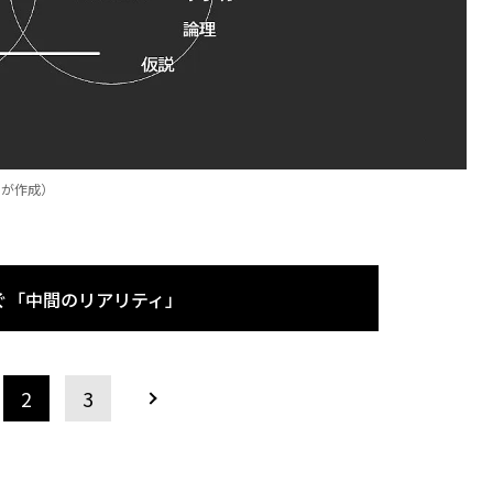
Gが作成）
ぐ「中間のリアリティ」
2
3