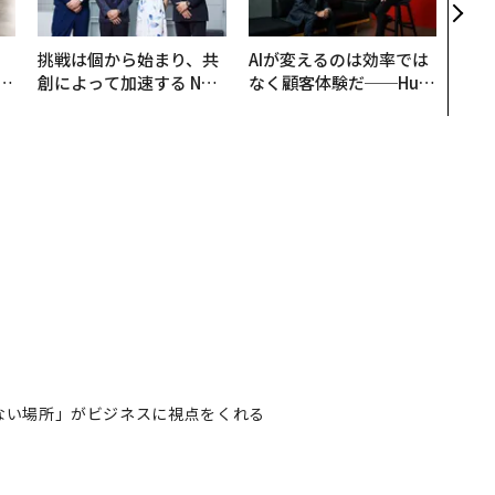
月島
ショ
、
挑戦は個から始まり、共
AIが変えるのは効率では
が
創によって加速する NOR
なく顧客体験だ──Hub
」
QAIN JAPAN 特別座談会
Spot Japanが語る「Gr
ow Better」な組織のつ
くり方
はない場所」がビジネスに視点をくれる