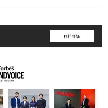
無料登録
なぜ
術”
変え