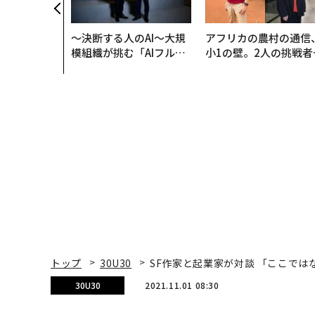
〜決断する人のAI〜大規
アフリカの農村の通信
模組織が挑む「AIフル実
小1の壁。2人の挑戦者
装」“使う”企業から“動
手にした「次なる武器
く”企業へ【NTTドコモ
ビジネス×PwC】
トップ
30U30
SF作家と起業家が対談 「ここで
30U30
2021.11.01 08:30