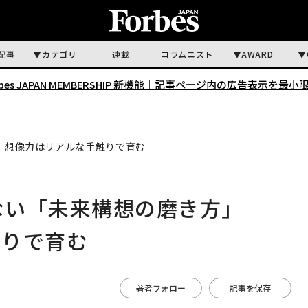
記事
カテゴリ
連載
コラムニスト
AWARD
rbes JAPAN MEMBERSHIP 新機能｜
記事ページ内の広告表示を最小
今、想像力はリアルな手触りで育む
きない「未来構想の磨き方」
触りで育む
著者フォロー
記事を保存