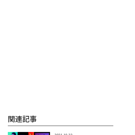
JFEアクアソリュー
【MUFG×ウェルスナビ
R」の哲学
ンの10年
×PwC】
関連記事