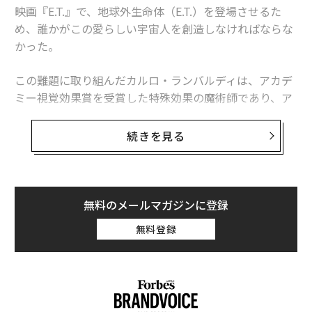
映画『E.T.』で、地球外生命体（E.T.）を登場させるた
め、誰かがこの愛らしい宇宙人を創造しなければならな
かった。
この難題に取り組んだカルロ・ランバルディは、アカデ
ミー視覚効果賞を受賞した特殊効果の魔術師であり、ア
ニマトロニクス（動物や架空の生物を模したロボットを
製作して撮影する技術）の先駆者として、地球に取り残
続きを見る
されて少年やその家族と友情を育む宇宙人の生みの親と
なった。
そして現在、1982年に公開されたスティーブン・スピル
無料のメールマガジンに登録
バーグ監督の名作映画のためにランバルディが製作した
無料登録
E.T.の撮影用モデルが、あらたな「お家」を求めてい
る。
サザビーズのオークションに出品されており
、予想
落札価格は60万ドルから90万ドル（約9000万〜1億3500
万円）。つまり、愛らしい宇宙人は決して安いとは言え
ない。