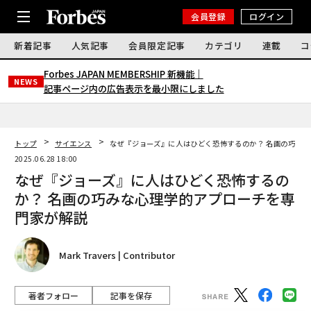
会員登録
ログイン
新着記事
人気記事
会員限定記事
カテゴリ
連載
コ
Forbes JAPAN MEMBERSHIP 新機能｜
NEWS
記事ページ内の広告表示を最小限にしました
トップ
サイエンス
なぜ『ジョーズ』に人はひどく恐怖するのか？ 名画の巧み
2025.06.28 18:00
なぜ『ジョーズ』に人はひどく恐怖するの
か？ 名画の巧みな心理学的アプローチを専
門家が解説
Mark Travers | Contributor
著者フォロー
記事を保存