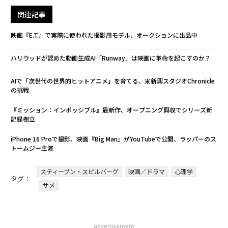
関連記事
映画『E.T.』で実際に使われた撮影用モデル、オークションに出品中
ハリウッドが認めた動画生成AI「Runway」は映画に革命を起こすのか？
AIで「次世代の世界的ヒットアニメ」を育てる、米新興スタジオChronicle
の挑戦
『ミッション：インポッシブル』最新作、オープニング興収でシリーズ新
記録樹立
iPhone 16 Proで撮影、映画『Big Man』がYouTubeで公開、ラッパーのス
トームジー主演
スティーブン・スピルバーグ
映画／ドラマ
心理学
タグ：
サメ
advertisement