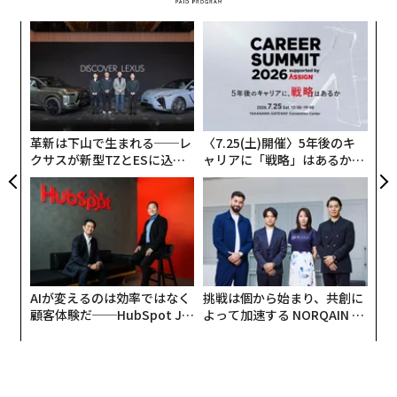
パシ
〜
ラグ
織
う
T
革新は下山で生まれる──レ
〈7.25(土)開催〉5年後のキ
クサスが新型TZとESに込め
ャリアに「戦略」はあるか。
た「DISCOVER」の哲学
トップエグゼクティブのキャ
伝
リアに触れる1日│CAREER S
る
UMMIT 2026
モ
AIが変えるのは効率ではなく
挑戦は個から始まり、共創に
顧客体験だ──HubSpot Ja
よって加速する NORQAIN JA
panが語る「Grow Better」
PAN 特別座談会
な組織のつくり方