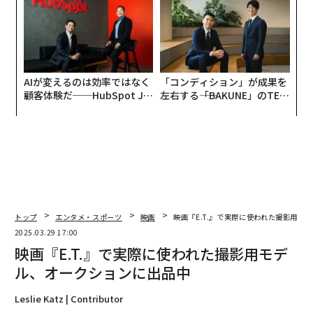
術
UM
た
ア
AIが変えるのは効率ではなく
「コンディション」が成果を
顧客体験だ──HubSpot Ja
左右する――「BAKUNE」のTEN
panが語る「Grow Better」
TIALが支える「挑戦者の明
な組織のつくり方
日」
トップ
エンタメ・スポーツ
映画
映画『E.T.』で実際に使われた撮影用モ
2025.03.29 17:00
映画『E.T.』で実際に使われた撮影用モデ
ル、オークションに出品中
Leslie Katz | Contributor