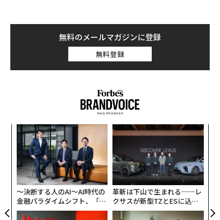
無料のメールマガジンに登録
無料登録
年後
サイ
変え
FE
0年
〜決断する人のAI〜AI時代の
革新は下山で生まれる──レ
〈7
金融パラダイムシフト、「超
クサスが新型TZとESに込め
ャ
個別化」の核心 【MUFG×ウ
た「DISCOVER」の哲学
ト
な
ェルスナビ×PwC】
リア