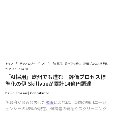
編集＝上田裕資
2026年9月号発売中
最新号の購入はこちらから
トップ
テクノロジー
AI
「AI採用」欧州でも進む 評価プロセス標準化の伊 Sk
メンバーシップに登録する
2025.07.07 14:00
「AI採用」欧州でも進む 評価プロセス標
準化の伊 Skillvueが累計14億円調達
David Prosser | Contributor
関連記事
英政府が最近公表した
調査
によれば、英国の採用エージ
インド発ユニコーン、人材管理ソフトのダーウィンボックスが220億円調達
ェンシーの48％が現在、候補者の発掘やスクリーニング