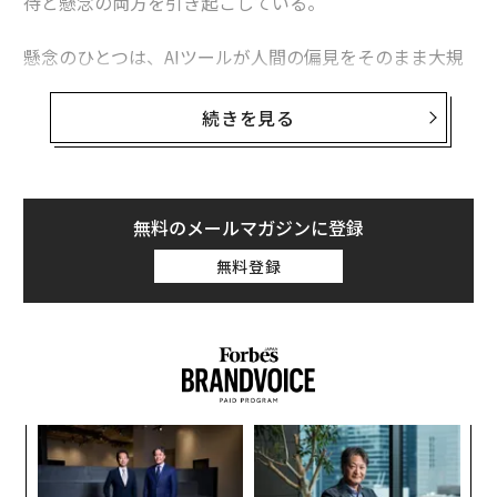
待と懸念の両方を引き起こしている。
懸念のひとつは、AIツールが人間の偏見をそのまま大規
模に再現してしまうことだ。「AIシステムは既存のバイ
アスを増幅させ、デジタル排除を引き起こし、差別的な
続きを見る
求人広告やターゲティングを生む可能性がある」と、会
計・コンサルティング企業BDOでプライバシーおよびデ
ータ保護部門を率いるクリストファー・ビバリッジは、
最近のブログで警鐘を鳴らした。
無料のメールマガジンに登録
無料登録
一方で、AIを賢く活用すれば、従来の採用プロセスでは
見落とされがちだった候補者を特定し、支援できる可能
性がある。というのも、テクノロジーによってより多く
の応募者を扱いやすくなるからだ。
キ
ア
か。
の
キャ
た
義す
内