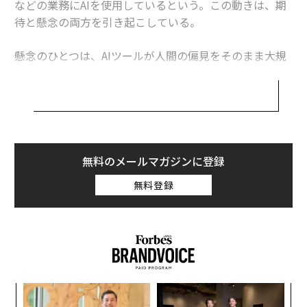
などの業務にAIを使用しているという。この動きは、期
後発でもビズリーチはなぜ社内スカウトに参入するのか。南壮一郎が語る
待と懸念の両方を引き起こしている。
第二の創業期
なぜ優秀な社員ほど辞めてしまうのか？ 4つの原因と企業がとるべき対策
懸念のひとつは、AIツールが人間の偏見をそのまま大規
模に再現してしまうことだ。「AIシステムは既存のバイ
人事DXで効率9割改善 「予算がない」は言い訳か
アスを増幅させ、デジタル排除を引き起こし、差別的な
求人広告やターゲティングを生む可能性がある」と、会
海外採用を効率化するHRテック企業、Borderless AIが約40億円調達
計・コンサルティング企業BDOでプライバシーおよびデ
ータ保護部門を率いるクリストファー・ビバリッジは、
AI / 人工知能
採用
HR
差別
人事
タグ：
最近のブログで警鐘を鳴らした。
無料のメールマガジンに登録
Revolut/レボリュート
無料登録
一方で、AIを賢く活用すれば、従来の採用プロセスでは
見落とされがちだった候補者を特定し、支援できる可能
advertisement
性がある。というのも、テクノロジーによってより多く
の応募者を扱いやすくなるからだ。
人材の採用や育成、労務管理などを手がけるHR（ヒュー
目
マンリソース）担当者を対象としたAIソリューションを
変え
の