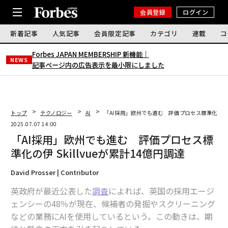
会員登録
ログイン
新着記事
人気記事
会員限定記事
カテゴリ
連載
コ
Forbes JAPAN MEMBERSHIP 新機能｜
NEWS
記事ページ内の広告表示を最小限にしました
トップ
テクノロジー
AI
「AI採用」欧州でも進む 評価プロセス標準化の伊 Sk
2025.07.07 14:00
「AI採用」欧州でも進む 評価プロセス標
準化の伊 Skillvueが累計14億円調達
David Prosser | Contributor
英政府が最近公表した
調査
によれば、英国の採用エージ
ェンシーの48％が現在、候補者の発掘やスクリーニング
などの業務にAIを使用しているという。この動きは、期