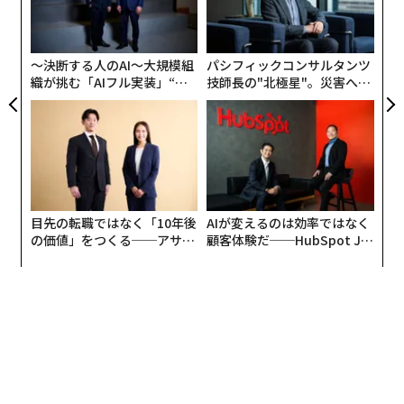
R S
むス
グ
実
全
〜決断する人のAI〜大規模組
パシフィックコンサルタンツ
織が挑む「AIフル実装」“使
技師長の"北極星"。災害への
う”企業から“動く”企業へ【N
無力感を乗り越え見つけた、
TTドコモビジネス×PwC】
防災一筋20年の答え
目先の転職ではなく「10年後
AIが変えるのは効率ではなく
の価値」をつくる──アサイ
顧客体験だ──HubSpot Ja
ンの長期伴走型支援とは
panが語る「Grow Better」
な組織のつくり方