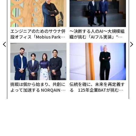
リリースする企業は、皆同じような点をアピールしてい
FE
ン
る。米国では昨年、HireVueが9000万ドル（約129億
なく
〈7
0年
Ja
ャ
円）近い売上を達成した。欧州では、年初に2860万ドル
er」
ト
（約41億円）を調達したMakiやTest Gorillaなどの企業
リア
エンジニアのためのサウナ併
〜決断する人のAI〜大規模組
が急成長を遂げている。
UM
設オフィス「Mobius Park」
織が挑む「AIフル実装」“使
がオープン──タマディック
う”企業から“動く”企業へ【N
こうした中、イタリア企業の「
Skillvue
（スキルビュ
が健康経営を徹底する理由
TTドコモビジネス×PwC】
ー）」が5月5日、630万ドル（約9億円）のシード資金を
調達したことを発表した。同社のプラットフォームは、
企業のHR担当者が会社の求める特定の資質や能力に応じ
て、多数の候補者を評価することを可能にする。
挑戦は個から始まり、共創に
伝統を礎に、未来を再定義す
よって加速する NORQAIN JA
る 125年企業BATが挑むス
Skillvue共同創業者でCEOのニコロ・マゾッキは、従業
PAN 特別座談会
モークレスな未来
員が離れた場所にある店舗や支店に分散している大企業
においては、採用の経験やトレーニングを受けていない
現場のマネージャーに採用を任せているケースが多いと
語る。「これらの企業は、AIプラットフォームを導入す
ることで評価プロセスを標準化できる」とマゾッキは主