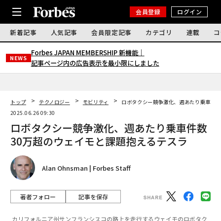
会員登録
ログイン
新着記事
人気記事
会員限定記事
カテゴリ
連載
コ
Forbes JAPAN MEMBERSHIP 新機能｜
NEWS
記事ページ内の広告表示を最小限にしました
トップ
テクノロジー
モビリティ
ロボタクシー競争激化、週あたり乗車件数
2025.06.26 09:30
ロボタクシー競争激化、週あたり乗車件数
30万超のウェイモと課題抱えるテスラ
Alan Ohnsman | Forbes Staff
著者フォロー
記事を保存
カリフォルニア州サンフランシスコの路上を走行するウェイモのロボタク