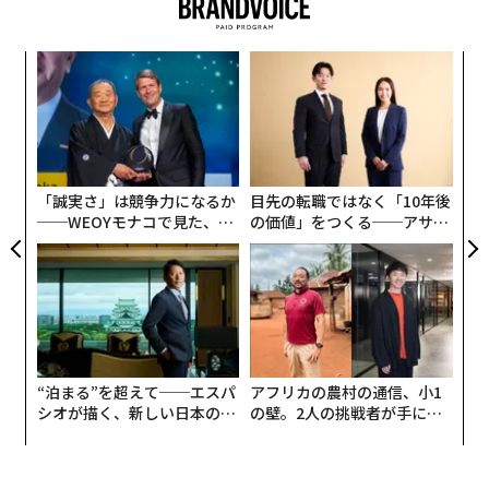
内
グ
実
エ
全
設オ
が
が
「誠実さ」は競争力になるか
目先の転職ではなく「10年後
──WEOYモナコで見た、く
の価値」をつくる──アサイ
ら寿司の経営哲学
ンの長期伴走型支援とは
“泊まる”を超えて──エスパ
アフリカの農村の通信、小1
シオが描く、新しい日本のラ
の壁。2人の挑戦者が手にし
グジュアリー（前編）
た「次なる武器」