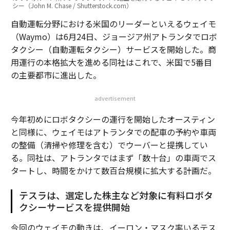
シー（John M. Chase / Shutterstock.com）
自動運転分野における米国のリーダーといえるウェイモ
（Waymo）は6月24日、ジョージア州アトランタでロボ
タクシー（自動運転タクシー）サービスを開始した。商
用運行の本格拡大を進める同社はこれで、米国で5番目
の主要都市に進出した。
advertisement
今年初めにロボタクシーの運行を開始したオースティン
と同様に、ウェイモはアトランタでの配車の予約や車両
の整備（清掃や修理を含む）でウーバーと提携してい
る。同社は、アトランタではまず「数十台」の車両でス
タートし、時間をかけて数百台規模に拡大する計画だ。
テスラは、選定した株主など対象に有料ロボタ
クシーサービスを提供開始
今回のウェイモの動きは、イーロン・マスク率いるテス