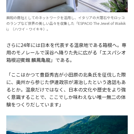
興和の商社としてのネットワークを活用し、イタリアの大理石やモロッコ
のランプなど世界の美しい品々を収集した「ESPACIO The Jewel of Waikik
i」（ハワイ・ワイキキ）。
さらに24年には日本を代表する温泉地である箱根へ。専
用のモノレールで渓谷へ降りた先に広がる「エスパシオ
箱根迎賓館 麟鳳亀龍」である。
「ここはかつて豊臣秀吉が小田原の北条氏を征伐した際
に、奥州から参じた伊達政宗が湯治したという逸話もあ
るとか。温泉だけではなく、日本の文化や歴史をより強
く意識することで、ここでしか味わえない唯一無二の体
験をつくりだしています」