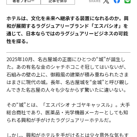
著者フォロー
記事を保存
ホテルは、文化を未来へ継承する装置になれるのか。興
和が展開するラグジュアリーブランド「エスパシオ」を
通じて、日本ならではのラグジュアリービジネスの可能
性を探る。
2025年10月、名古屋城の正面にひとつの“城”が誕生し
た。あの有名な金のシャチホコこそ冠してはいないが、
石組みの壁の上に、御殿風の建築が積み重ねられたさま
はまさに現代の城。長年、名古屋城を“金城”と呼び親し
んできた名古屋の人々も少なからず驚いたに違いない。
その“城”とは、「エスパシオ ナゴヤキャッスル」。大手
総合商社であり、医薬品・光学機器メーカーとしても知
られる興和が手がけたラグジュアリーホテルだ。
しかし、興和がホテルを手がけるとは少々意外な気もす