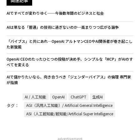
関連記事
AIですべてが変わりゆく──今後数年間のビジネスと社会
AIは単なる「普通」の技術に過ぎないのか─高まりつつ広がる論争
「バイブス」と共にあれ―OpenAI アルトマンCEOやAI関係者が巻き起こし
た新旋風
OpenAI CEOのたったひとつの投稿が決め手、シンプルな「MCP」がAIのす
べてを変える
AIで儲かりたいなら、向き合うべき「ジェンダーバイアス」の倫理 専門家
が指摘
AI / 人工知能
OpenAI
ChatGPT
生成AI
タグ：
AGI（汎用人工知能）/ Artificial General Intelligence
ASI（人工超知能/超知能/Artificial Super Intelligence
advertisement