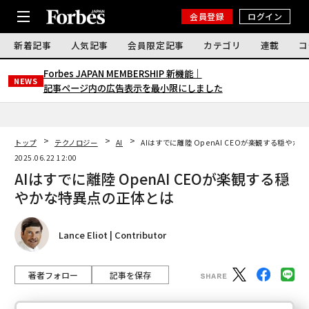
会員登録
ログイン
新着記事
人気記事
会員限定記事
カテゴリ
連載
コ
Forbes JAPAN MEMBERSHIP 新機能｜
NEWS
記事ページ内の広告表示を最小限にしました
トップ
テクノロジー
AI
AIはすでに離陸 OpenAI CEOが楽観する穏や
2025.06.22 12:00
AIはすでに離陸 OpenAI CEOが楽観する穏
やかな特異点の正体とは
Lance Eliot | Contributor
著者フォロー
記事を保存