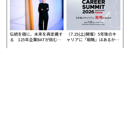
伝統を礎に、未来を再定義す
〈7.25(土)開催〉5年後のキ
る 125年企業BATが挑むス
ャリアに「戦略」はあるか。
モークレスな未来
トップエグゼクティブのキャ
リアに触れる1日│CAREER S
UMMIT 2026