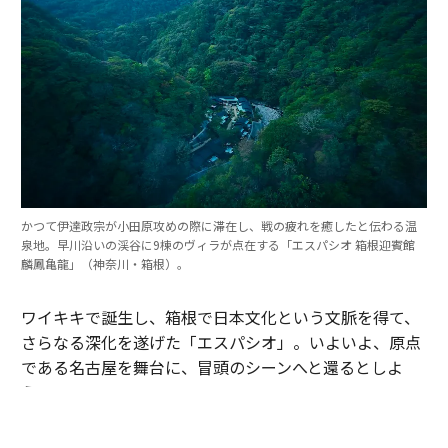
かつて伊達政宗が小田原攻めの際に滞在し、戦の疲れを癒したと伝わる温
泉地。早川沿いの渓谷に9棟のヴィラが点在する「エスパシオ 箱根迎賓館
麟鳳亀龍」（神奈川・箱根）。
ワイキキで誕生し、箱根で日本文化という文脈を得て、
さらなる深化を遂げた「エスパシオ」。いよいよ、原点
である名古屋を舞台に、冒頭のシーンへと還るとしよ
う。
“名古屋飛ばし”へのチャレンジ