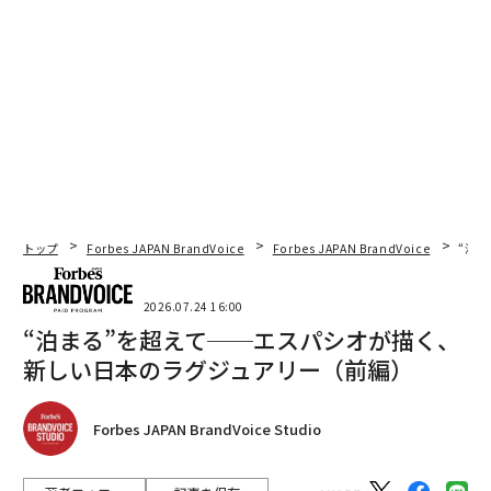
トップ
Forbes JAPAN BrandVoice
Forbes JAPAN BrandVoice
“泊
2026.07.24 16:00
“泊まる”を超えて──エスパシオが描く、
新しい日本のラグジュアリー（前編）
Forbes JAPAN BrandVoice Studio