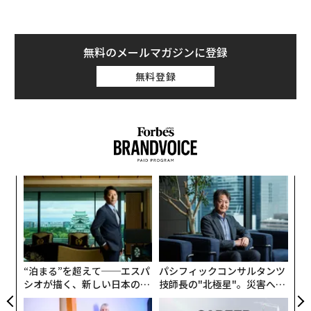
無料のメールマガジンに登録
無料登録
小1
挑
にし
よっ
PA
ナ併
「
k」
─
ック
ら
由
“泊まる”を超えて──エスパ
パシフィックコンサルタンツ
シオが描く、新しい日本のラ
技師長の"北極星"。災害への
グジュアリー（前編）
無力感を乗り越え見つけた、
防災一筋20年の答え