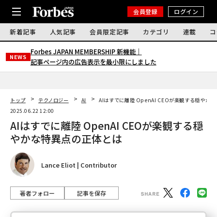
会員登録
ログイン
新着記事
人気記事
会員限定記事
カテゴリ
連載
コ
Forbes JAPAN MEMBERSHIP 新機能｜
NEWS
記事ページ内の広告表示を最小限にしました
トップ
テクノロジー
AI
AIはすでに離陸 OpenAI CEOが楽観する穏や
2025.06.22 12:00
AIはすでに離陸 OpenAI CEOが楽観する穏
やかな特異点の正体とは
Lance Eliot | Contributor
著者フォロー
記事を保存