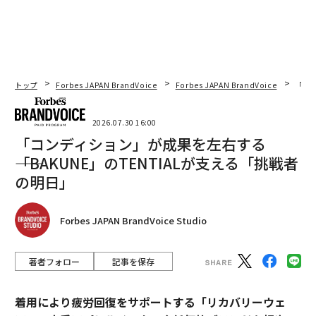
トップ
Forbes JAPAN BrandVoice
Forbes JAPAN BrandVoice
「コン
2026.07.30 16:00
「コンディション」が成果を左右する
――「BAKUNE」のTENTIALが支える「挑戦者
の明日」
Forbes JAPAN BrandVoice Studio
著者フォロー
記事を保存
着用により疲労回復をサポートする「リカバリーウェ