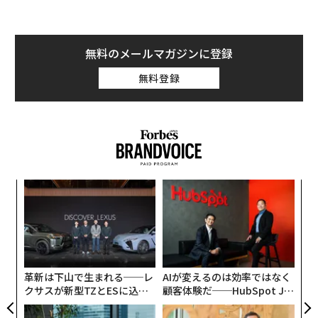
無料のメールマガジンに登録
無料登録
ィン
な
ズが
術
ムの
た
年後
挑
ア
サイ
よっ
PA
革新は下山で生まれる──レ
AIが変えるのは効率ではなく
クサスが新型TZとESに込め
顧客体験だ──HubSpot Ja
た「DISCOVER」の哲学
panが語る「Grow Better」
な組織のつくり方