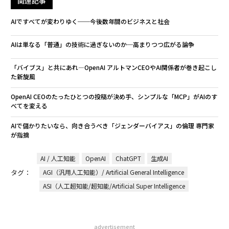
関連記事
AIですべてが変わりゆく──今後数年間のビジネスと社会
AIは単なる「普通」の技術に過ぎないのか─高まりつつ広がる論争
「バイブス」と共にあれ―OpenAI アルトマンCEOやAI関係者が巻き起こし
た新旋風
OpenAI CEOのたったひとつの投稿が決め手、シンプルな「MCP」がAIのす
べてを変える
AIで儲かりたいなら、向き合うべき「ジェンダーバイアス」の倫理 専門家
が指摘
AI / 人工知能
OpenAI
ChatGPT
生成AI
タグ：
AGI（汎用人工知能）/ Artificial General Intelligence
ASI（人工超知能/超知能/Artificial Super Intelligence
advertisement