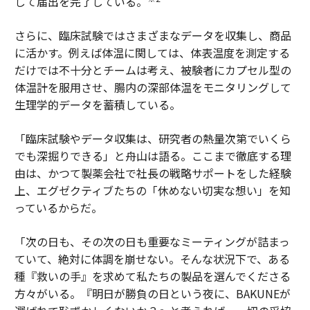
して届出を完了している。
さらに、臨床試験ではさまざまなデータを収集し、商品
に活かす。例えば体温に関しては、体表温度を測定する
だけでは不十分とチームは考え、被験者にカプセル型の
体温計を服用させ、腸内の深部体温をモニタリングして
生理学的データを蓄積している。
「臨床試験やデータ収集は、研究者の熱量次第でいくら
でも深掘りできる」と舟山は語る。ここまで徹底する理
由は、かつて製薬会社で社長の戦略サポートをした経験
上、エグゼクティブたちの「休めない切実な想い」を知
っているからだ。
「次の日も、その次の日も重要なミーティングが詰まっ
ていて、絶対に体調を崩せない。そんな状況下で、ある
種『救いの手』を求めて私たちの製品を選んでくださる
方々がいる。『明日が勝負の日という夜に、BAKUNEが