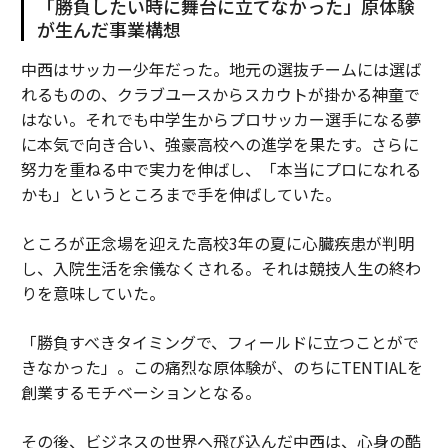
「勝負したい時に舞台に立てなかった」原体験
が生んだ事業構想
中西はサッカー少年だった。地元の選抜チームには選ば
れるものの、クラブユースからスカウトが掛かる神童で
はない。それでも中学生からプロサッカー選手になる夢
に本気で向き合い、強豪高校への進学を果たす。さらに
努力を重ねる中で実力を伸ばし、「本当にプロになれる
かも」というところまで手を伸ばしていた。
ところが正念場を迎えた高校3年の夏に心臓疾患が判明
し、入院生活を余儀なくされる。それは競技人生の終わ
りを意味していた。
「勝負すべきタイミングで、フィールドに立つことがで
きなかった」。この痛烈な原体験が、のちにTENTIALを
創業するモチベーションとなる。
その後、ビジネスの世界へ飛び込んだ中西は、心身の酷