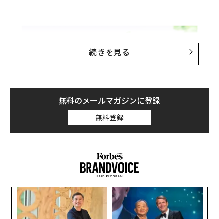
続きを見る
無料のメールマガジンに登録
無料登録
ア
変え
の
FE
た
義す
挑