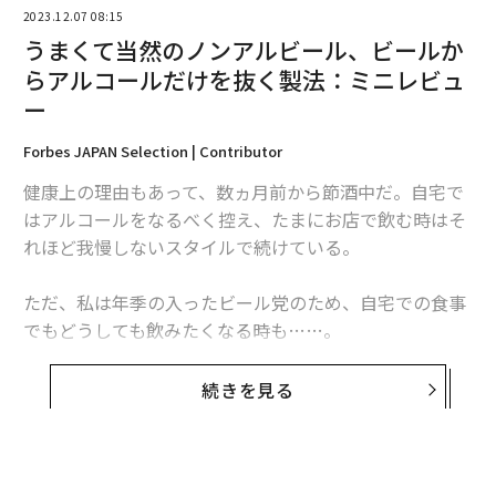
2023.12.07 08:15
うまくて当然のノンアルビール、ビールか
原料のハーブは、同社のフレッシュハーブ事業における
らアルコールだけを抜く製法：ミニレビュ
未活用原料をアップサイクル。
形が不揃いなどの理由で
ー
これまで十分に活用されてこなかったハーブから新たな
Forbes JAPAN Selection | Contributor
製品を作り出すことで、
契約農家が抱えていた悩みの解
決
にもつながっているという。
健康上の理由もあって、数ヵ月前から節酒中だ。自宅で
はアルコールをなるべく控え、たまにお店で飲む時はそ
れほど我慢しないスタイルで続けている。
ただ、私は年季の入ったビール党のため、自宅での食事
でもどうしても飲みたくなる時も……。
そこで、ノンアルコールビールをいくつか試してみた
続きを見る
が、どうにも満足できない。確かにビールっぽい味はす
るけれど、妙な甘味や酸味が舌に残って美味しくない
し、麦芽とホップ以外の添加物が含まれているのも気に