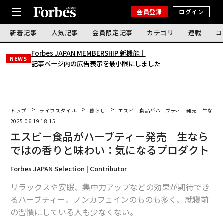
会員登録
ログイン
新着記事
人気記事
会員限定記事
カテゴリ
連載
コ
Forbes JAPAN MEMBERSHIP 新機能｜
NEWS
記事ページ内の広告表示を最小限にしました
トップ
ライフスタイル
暮らし
エスビー食品がハーブティー発売 生なら
2025.06.19 18:15
エスビー食品がハーブティー発売 生なら
ではの香りと味わい：気になるプロダクト
Forbes JAPAN Selection | Contributor
リラックスや安眠、集中力アップなどの効果が期待でき
るハーブティー。ノンカフェインのものも多く、就寝前
の習慣にしている人も少なくない。