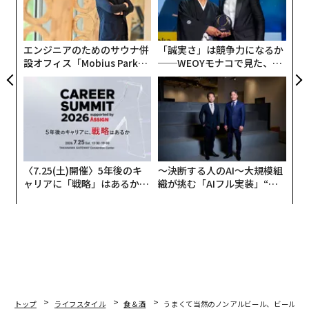
0年
むス
よっ
エスビー食品が通販限定で発売した「
PA
フレッシュハーブティー レモングラス＆ミント
」は、製
エンジニアのためのサウナ併
「誠実さ」は競争力になるか
品名の通り、生のハーブを使用したハーブティー。レモ
設オフィス「Mobius Park」
──WEOYモナコで見た、く
ングラスとスペアミントのフレッシュな香りを活かすた
がオープン──タマディック
ら寿司の経営哲学
め、ハーブの収穫後は乾燥させずに温度や混ぜ方、蒸ら
が健康経営を徹底する理由
し方などの抽出方法にこだわり、渋みや苦味を抑制。
フ
レッシュハーブ本来の香りや爽快感を感じられる味わい
を引き出している。
〈7.25(土)開催〉5年後のキ
〜決断する人のAI〜大規模組
ャリアに「戦略」はあるか。
織が挑む「AIフル実装」“使
トップエグゼクティブのキャ
う”企業から“動く”企業へ【N
リアに触れる1日│CAREER S
TTドコモビジネス×PwC】
UMMIT 2026
トップ
ライフスタイル
食＆酒
うまくて当然のノンアルビール、ビールか