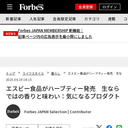
会員登録
ログイン
新着記事
人気記事
会員限定記事
カテゴリ
連載
コ
Forbes JAPAN MEMBERSHIP 新機能｜
NEWS
記事ページ内の広告表示を最小限にしました
トップ
ライフスタイル
暮らし
エスビー食品がハーブティー発売 生なら
2025.06.19 18:15
エスビー食品がハーブティー発売 生なら
ではの香りと味わい：気になるプロダクト
Forbes JAPAN Selection | Contributor