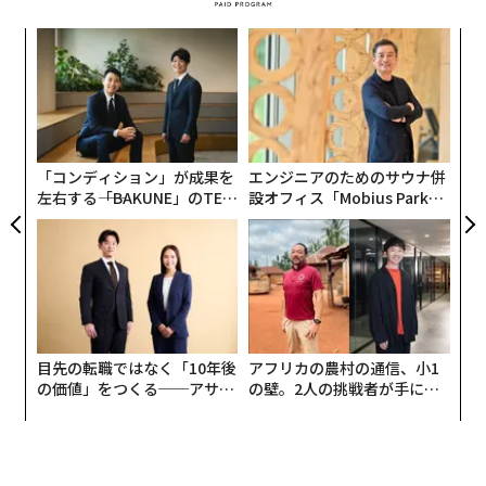
代の
内
「超
グ
×ウ
実
伝
全
る
モ
「コンディション」が成果を
エンジニアのためのサウナ併
左右する――「BAKUNE」のTEN
設オフィス「Mobius Park」
TIALが支える「挑戦者の明
がオープン──タマディック
日」
が健康経営を徹底する理由
目先の転職ではなく「10年後
アフリカの農村の通信、小1
の価値」をつくる──アサイ
の壁。2人の挑戦者が手にし
ンの長期伴走型支援とは
た「次なる武器」