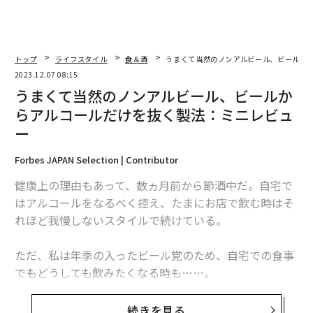
トップ
ライフスタイル
食＆酒
うまくて当然のノンアルビール、ビールか
2023.12.07 08:15
うまくて当然のノンアルビール、ビールか
らアルコールだけを抜く製法：ミニレビュ
ー
Forbes JAPAN Selection | Contributor
健康上の理由もあって、数ヵ月前から節酒中だ。自宅で
はアルコールをなるべく控え、たまにお店で飲む時はそ
れほど我慢しないスタイルで続けている。
ただ、私は年季の入ったビール党のため、自宅での食事
でもどうしても飲みたくなる時も……。
そこで、ノンアルコールビールをいくつか試してみた
続きを見る