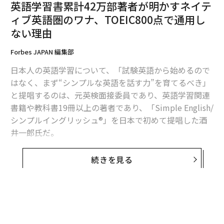
英語学習書累計42万部著者が明かすネイテ
ィブ英語圏のワナ、TOEIC800点で通用し
ない理由
Forbes JAPAN 編集部
日本人の英語学習について、「試験英語から始めるので
はなく、まず“シンプルな英語を話す力”を育てるべき」
と提唱するのは、元英検面接委員であり、英語学習関連
書籍や教科書19冊以上の著者であり、「Simple English/
シンプルイングリッシュ®」を日本で初めて提唱した酒
井一郎氏だ。
以下は、日本人がネイティブ英語がとびかうビジネスシ
英語上級者は動画を視聴中の前頭部シータ帯域の活動が明らかに高くなっ
ーンで苦戦する理由と善戦のための対策についての酒井
続きを見る
た。Discover Educationに掲載の論文『Identifying english proficiency by fr
ontal theta activity during english learning』より。
氏による寄稿である。
もちろん、これだけでは英語の能力を測ることはできな
い。今後の課題として、たとえばTOEICの点数が上がる
TOEIC800点。英語で会議もこなせる。
ごとに前頭部シータ帯域の活動量も段階的に増えるの