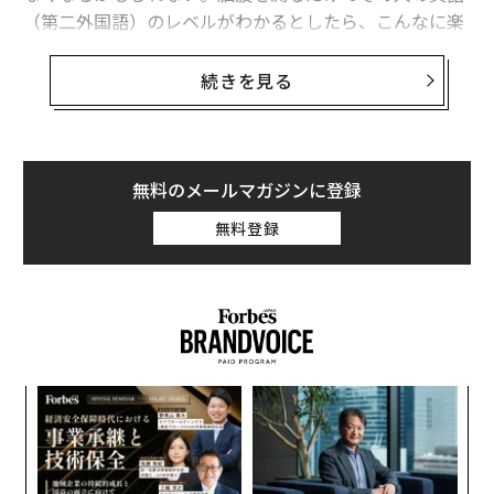
（第二外国語）のレベルがわかるとしたら、こんなに楽
なことはない。
続きを見る
語学教育関連企業の進鳳堂と大阪大学は共同で「英語学
習時の脳波（EEG）データを活用し、学習者の英語習熟
度を非侵襲的かつ迅速に評価する新たな手法」の研究を
行っているが、同研究成果を記した論文『
無料のメールマガジンに登録
Identifying english proficiency by frontal theta activity
無料登録
during english learning
』（英語学習中の前頭葉シータ活動による英語能力の特
定）がSpringer Natureの国際オンラインジャーナル「D
iscover Education」に掲載された。脳の前頭部で検出さ
れるシータ帯域の脳波を測定することで、その人の英語
の習熟度がわかるということだ。
目
の
ン
伝
る