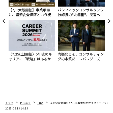
モ
【7/8 大阪開催】事業承継
パシフィックコンサルタンツ
に、経済安全保障という視点
技師長の"北極星"。災害への
が加わるとき──経営者が問
無力感を乗り越え見つけた、
われる新たな判断軸
防災一筋20年の答え
このような装置を装着して前頭部の脳波を読み取る。Discover Educationに
掲載の論文『Identifying english proficiency by frontal theta activity during
english learning』より。
〈7.25(土)開催〉5年後のキ
内製化こそ、コンサルティン
研究チームは、英語の初級者（TOEIC730点未満）と上
ャリアに「戦略」はあるか。
グの本質だ レバレジーズが
級者（730点以上）に英会話の教材動画を見てもらい、
トップエグゼクティブのキャ
実践する、次世代ファームの
見る前、見ている間、見た後の脳波を測定する実験を行
リアに触れる1日│CAREER S
全貌
UMMIT 2026
った。すると上級者は、見ている間の前頭部シータ帯域
の活動が大幅に高まった。これは初級者よりも集中力が
高い証拠だ。つまり、英語の習熟度と脳波活動との相関
が示唆されたということだ。
トップ
ビジネス
Tips
英語学習書累計42万部著者が明かすネイティブ英語圏
2025.06.13 14:15