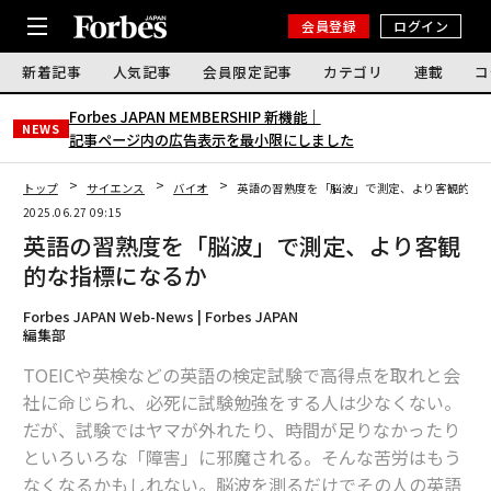
会員登録
ログイン
新着記事
人気記事
会員限定記事
カテゴリ
連載
コ
Forbes JAPAN MEMBERSHIP 新機能｜
NEWS
記事ページ内の広告表示を最小限にしました
トップ
サイエンス
バイオ
英語の習熟度を「脳波」で測定、より客観的な
2025.06.27 09:15
英語の習熟度を「脳波」で測定、より客観
的な指標になるか
Forbes JAPAN Web-News | Forbes JAPAN
編集部
TOEICや英検などの英語の検定試験で高得点を取れと会
社に命じられ、必死に試験勉強をする人は少なくない。
だが、試験ではヤマが外れたり、時間が足りなかったり
といろいろな「障害」に邪魔される。そんな苦労はもう
なくなるかもしれない。脳波を測るだけでその人の英語