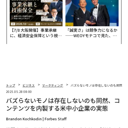
【7/8 大阪開催】事業承継
「誠実さ」は競争力になるか
に、経済安全保障という視点
──WEOYモナコで見た、く
が加わるとき──経営者が問
ら寿司の経営哲学
われる新たな判断軸
トップ
ビジネス
マーケティング
バズらないモノは存在しないのも同然、
2025.05.28 08:00
バズらないモノは存在しないのも同然、コ
ンテンツを内製する米中小企業の実態
Brandon Kochkodin | Forbes Staff