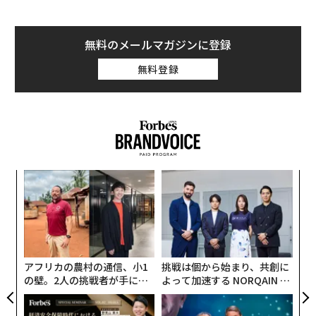
無料のメールマガジンに登録
無料登録
「
左右
T
革
日
ク
た「
アフリカの農村の通信、小1
挑戦は個から始まり、共創に
の壁。2人の挑戦者が手にし
よって加速する NORQAIN JA
た「次なる武器」
PAN 特別座談会