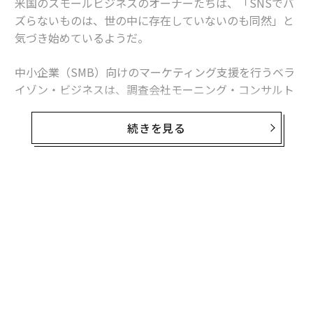
米国のスモールビジネスのオーナーたちは、「SNSでバ
ズらないものは、世の中に存在していないのも同然」と
気づき始めているようだ。
中小企業（SMB）向けのマーケティング支援を行うベラ
イゾン・ビジネスは、調査会社モーニング・コンサルト
と共同で「
State of Small Business
（中小企業の現
状）」と題した調査を発表した。この調査は、レストラ
続きを見る
ンから建設業界まで幅広い業種について、従業員数500
人以下の米国600社の経営者・意志決定者を対象に実施
された。調査期間は2025年3月7日から22日。
無料のメールマガジンに登録
5月20日に発表された同調査のレポートによると、中小
無料登録
企業の多くが「コンテンツの重要性」を理解しており、
全体の62％以上が「過去1年間で独自のコンテンツの制
作を始めたり、予算を増やしたりした」と述べていた
（制作を開始した企業は20％、予算を拡大・増加させた
企業は42％）。自社のコンテンツを「制作しているが、