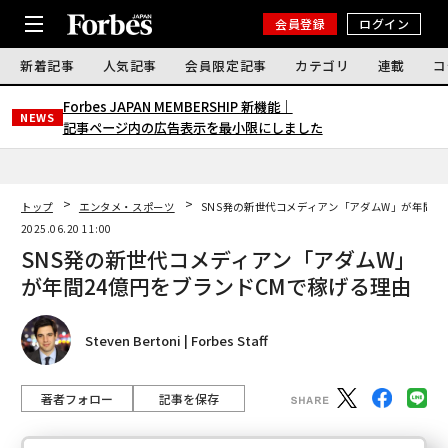
会員登録
ログイン
新着記事
人気記事
会員限定記事
カテゴリ
連載
コ
Forbes JAPAN MEMBERSHIP 新機能｜
NEWS
記事ページ内の広告表示を最小限にしました
トップ
エンタメ・スポーツ
SNS発の新世代コメディアン「アダムW」が年間2
2025.06.20 11:00
SNS発の新世代コメディアン「アダムW」
が年間24億円をブランドCMで稼げる理由
Steven Bertoni | Forbes Staff
著者フォロー
記事を保存