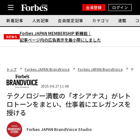
会員登録
ログイン
新着記事
人気記事
会員限定記事
カテゴリ
連載
コ
Forbes JAPAN MEMBERSHIP 新機能｜
NEWS
記事ページ内の広告表示を最小限にしました
トップ
Forbes JAPAN BrandVoice
Forbes JAPAN BrandVoice
テク
2025.06.27 11:00
テクノロジー満載の「オシアナス」がレト
ロトーンをまとい、仕事着にエレガンスを
授ける
Forbes JAPAN BrandVoice Studio