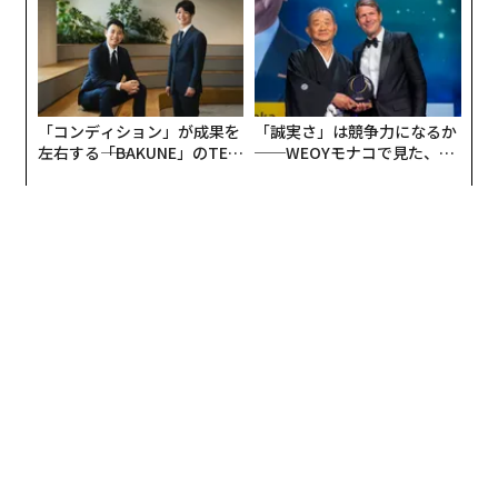
「コンディション」が成果を
「誠実さ」は競争力になるか
左右する――「BAKUNE」のTEN
──WEOYモナコで見た、く
TIALが支える「挑戦者の明
ら寿司の経営哲学
日」
編集＝上田裕資
2026年9月号発売中
最新号の購入はこちらから
メンバーシップに登録する