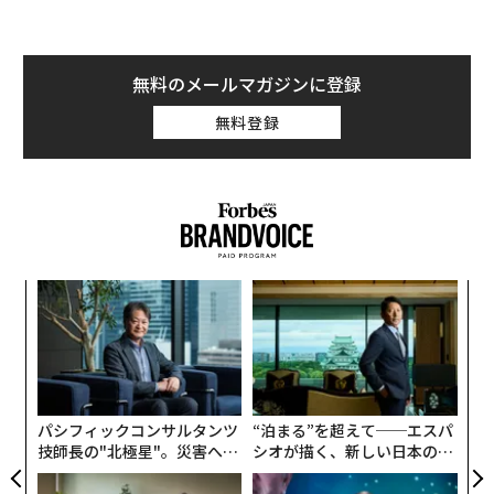
いる。
無料のメールマガジンに登録
無料登録
〜
変え
織
FE
う
義す
革
0年
T
むス
ク
た「
パシフィックコンサルタンツ
“泊まる”を超えて──エスパ
技師長の"北極星"。災害への
シオが描く、新しい日本のラ
無力感を乗り越え見つけた、
グジュアリー（前編）
防災一筋20年の答え