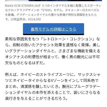
Manta OCW-S7000RA-2AJF ３つのインダイヤルを縦に配置したスポーティ
なクロノグラフデザインの「S7000」モデル。タキメーター付きのベゼル
を装備。グラデーションダイヤルの豊かな表情が特別な雰囲気をもたら
す。10気圧防水。¥214,500
着用モデルの詳細はこちら
柔和な雰囲気をもつ「レトロトーン・コレクション」な
ら、抑制の効いたアクセント効果を遺憾なく発揮。美し
いグラデーションダイヤルと、さまざまな機能を備える
オシアナスの利便性が相まって、働く男の腕元には不可
欠なものとなるはずだ。
例えば、ネイビーのストライプスーツに、サックスシャ
ツとネイビータイからなるVゾーンをインして同系色で
まとめ、清潔感を醸したいとき。腕元にブルーグラデー
ションダイヤルの本作を添えることで、装いにさらなる
奥行きを与えることができるだろう。