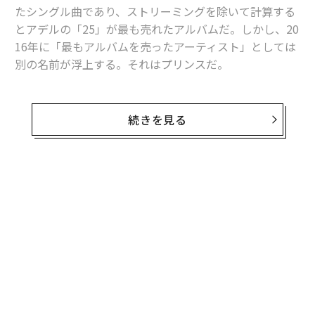
たシングル曲であり、ストリーミングを除いて計算する
とアデルの「25」が最も売れたアルバムだ。しかし、20
16年に「最もアルバムを売ったアーティスト」としては
別の名前が浮上する。それはプリンスだ。
ここで言う「最もアルバムを売ったアーティスト」の定
義は、一年間で自らの名義でリリースしたアルバム（新
続きを見る
作、過去作を問わず）が最も多く売れたアーティストを
意味する。つまり、アデルの「25」は他のどのアルバム
より多く売れたが、アデルのアルバム全作品の売上枚数
はプリンスのそれには届かなかったということだ。
ニールセンが1月9日発表した2016年の年末のリポートに
よると、プリンスは昨年デジタルとアナログで220万枚
以上のアルバムを販売している。プリンスはまた、100
万枚以上のデジタルアルバムと100万枚以上のアナログ
アルバムを売った唯一のアーティストであり、これは彼
のファン層が幅広い世代にまたがっていることを示して