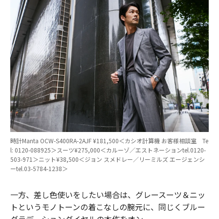
時計Manta OCW-S400RA-2AJF ¥181,500＜カシオ計算機 お客様相談室 Te
l: 0120-088925＞スーツ¥275,000＜カルーゾ／エストネーションtel.0120-
503-971＞ニット¥38,500＜ジョン スメドレー／リーミルズ エージェンシ
ーtel.03-5784-1238＞
一方、差し色使いをしたい場合は、グレースーツ＆ニッ
トというモノトーンの着こなしの腕元に、同じくブルー