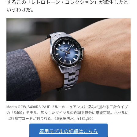
するこの「レトロトーン・コレクション」が誕生したと
いうわけだ。
Manta OCW-S400RA-2AJF ブルーのニュアンスに深みが加わる三針タイプ
の「S400」モデル。広々したダイヤルの色調を存分に堪能可能。ベゼルに
は27都市コードが刻まれる。10気圧防水。¥181,500
着用モデルの詳細はこちら