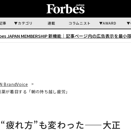
記事
カテゴリ
連載
コラムニスト
AWARD
rbes JAPAN MEMBERSHIP 新機能｜
記事ページ内の広告表示を最小
N BrandVoice
製薬が着目する「朝の持ち越し疲労」
“疲れ方”も変わった——大正