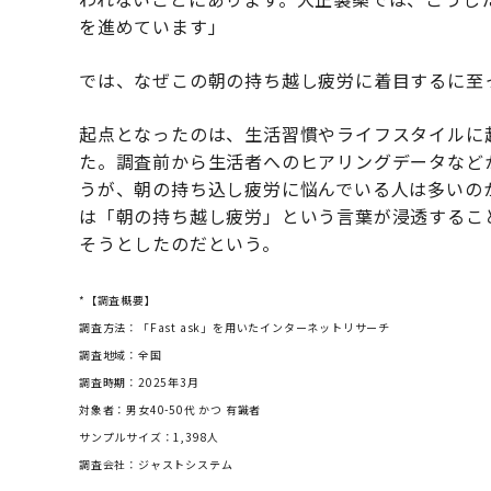
を進めています」
では、なぜこの朝の持ち越し疲労に着目するに至
起点となったのは、生活習慣やライフスタイルに
た。調査前から生活者へのヒアリングデータなど
うが、朝の持ち込し疲労に悩んでいる人は多いの
は「朝の持ち越し疲労」という言葉が浸透するこ
そうとしたのだという。
*【調査概要】
調査方法：「Fast ask」を用いたインターネットリサーチ
調査地域：全国
調査時期：2025年3月
対象者：男女40-50代 かつ 有識者
サンプルサイズ：1,398人
調査会社：ジャストシステム