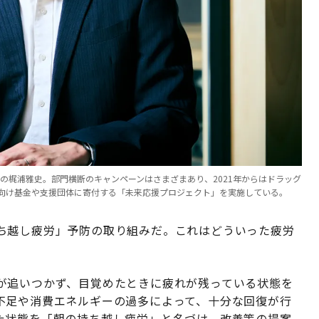
プの梶浦雅史。部門横断のキャンペーンはさまざまあり、2021年からはドラッグ
向け基金や支援団体に寄付する「未来応援プロジェクト」を実施している。
ち越し疲労」予防の取り組みだ。これはどういった疲労
が追いつかず、目覚めたときに疲れが残っている状態を
不足や消費エネルギーの過多によって、十分な回復が行
た状態を「朝の持ち越し疲労」と名づけ、改善策の提案