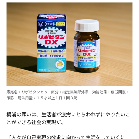
販売名：リポビタンｔｂ 区分：指定医薬部外品 効能効果：疲労回復・
予防 用法用量：１５才以上１日１回３錠
梶浦の願いは、生活者が疲労にとらわれずにやりたいこ
とができる社会の実現だ。
「人々が自己実現の欲求に向かって生活をしていくに