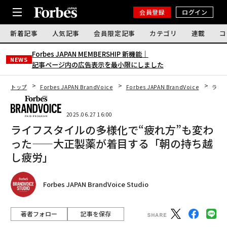
会員登録
ログイン
新着記事
人気記事
会員限定記事
カテゴリ
連載
コ
Forbes JAPAN MEMBERSHIP 新機能｜
NEWS
記事ページ内の広告表示を最小限にしました
トップ
Forbes JAPAN BrandVoice
Forbes JAPAN BrandVoice
ライ
2025.06.27 16:00
ライフスタイルの多様化で“疲れ方”も変わ
った——大正製薬が着目する「朝の持ち越
し疲労」
Forbes JAPAN BrandVoice Studio
著者フォロー
記事を保存