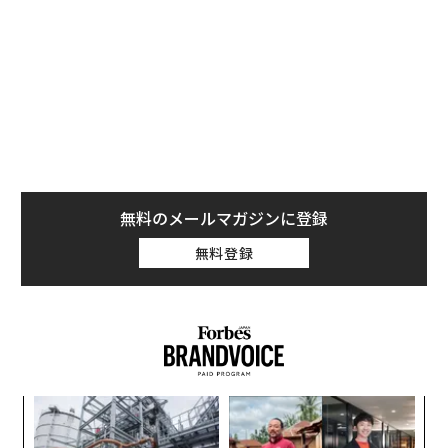
間は少なくなっていくのだ。
以前の記事で、私は「
チーフ・ファイヤーファイター問題
」と呼ぶものについ
て論じた。これは、オペレーションを担うリーダーがエ
スカレーション、承認、危機管理のサイクルに陥ってし
まう傾向を指す。火消しは生産的に感じられるかもしれ
ないが、多くの場合、戦略的リーダーシップの犠牲の上
に成り立っている。
無料のメールマガジンに登録
無料登録
そこで問われるのは、経営幹部はいかにして戦略的に考
える能力を取り戻すのか、ということだ。
戦略には余白が必要である
戦略的思考は、会議と会議の合間に生まれるものではな
い。過密な予定表や、空になった受信箱の副産物でもな
革
い。戦略には余白が必要である。
ク
た「