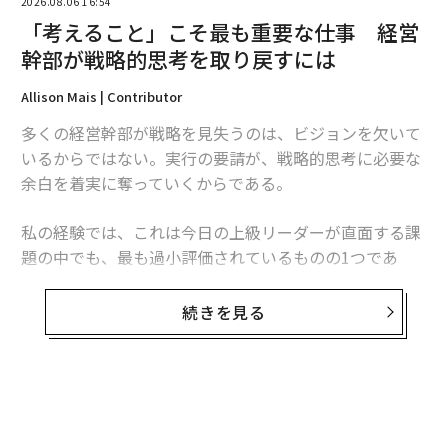
2026.08.06 16:54
「考えること」こそ最も重要な仕事 経営
幹部が戦略的思考を取り戻すには
Allison Mais | Contributor
多くの経営幹部が戦略を見失うのは、ビジョンを欠いて
いるからではない。実行の要請が、戦略的思考に必要な
余白を着実に奪っていくからである。
私の経験では、これは今日の上級リーダーが直面する課
題の中でも、最も過小評価されているものの1つであ
る。問題は、戦略計画や計画策定セッション、経営幹部
向けリトリートが不足していることではない。問題は、
続きを見る
多くのリーダーが、緊急性が内省を常に上回る環境で仕
事をしていることにある。
その結果、リーダーシップのパラドックスが生じる。経
営幹部が責任を担えば担うほど、未来について考える時