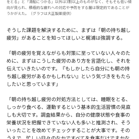
をとる」と「湯船につかる」以外は3割以上のものがなく、そもそも低い傾
向が見られ、積極的な疲れへの対応や予防をする層は限定的であることが
うかがえた。（グラフは大正製薬提供）
そうした課題を解決するために、まずは「朝の持ち越し
疲労」があることを知ってほしいと梶浦は強調する。
「朝の疲労を覚えながらも対策に至っていない人々のた
めに、まずはこうした疲労のあり方を言語化し、それを
伝えていきたいのです。『もしかしたら自分にも朝の持
ち越し疲労があるかもしれない』という気づきをもたら
したいと思っています」
「朝の持ち越し疲労の対処方法としては、睡眠をとる、
しっかり食べる、運動するという基本的生活習慣の見直
しも大切です。調査結果から、自分の健康状態や食事の
栄養状況を把握できていない人も多いと推測され、そう
いったことを改めてチェックすることが大事です。その
うえで、忙しい日々のなかですべてを食事だけでまかな