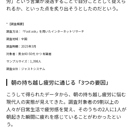
労」という言葉が浸透することで自分ごととして捉えら
れるか、といった点を炙り出そうとしたのだという。
*【調査概要】
調査方法：「Fast ask」を用いたインターネットリサーチ
調査地域：全国
調査時期：2025年3月
対象者：男女40-50代 かつ 有識者
サンプルサイズ：1,398人
調査会社：ジャストシステム
朝の持ち越し疲労に通じる「3つの要因」
こうして得られたデータから、朝の持ち越し疲労に悩む
現代人の実態が見えてきた。調査対象者の9割以上の
人々が日常生活で疲労感を覚え、そのうちの2人に1人が
朝起きた瞬間に疲れを感じていることがわかったとい
う。