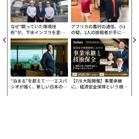
「
難しいのは、ほとんどの組織が意図せずしてその余白を
左右
なくすように設計されていることだ。リーダーは、即応
T
性、対応可能性、即時の問題解決によって評価される。
日
なぜ“眠っていた環境技
アフリカの農村の通信、小1
こうした期待は時間とともに、絶え間ない活動が有効性
術”が、下水インフラを変え
の壁。2人の挑戦者が手にし
と取り違えられる文化を生み出す。
たのか──産総研×月島JFE
た「次なる武器」
アクアソリューションの10年
おそらく最も重要な違いは、活動とインパクトは同じで
はないという点である。
リーダーが長期的な価値を創造するためには、新たなリ
“泊まる”を超えて──エスパ
【7/8 大阪開催】事業承継
スクを見極め、機会を評価し、前提を問い直し、組織内
シオが描く、新しい日本のラ
に、経済安全保障という視点
および業界全体の動向をつなげて考える時間を、意識的
グジュアリー（前編）
が加わるとき──経営者が問
に確保しなければならない。
われる新たな判断軸
戦略的思考は贅沢ではない。それはリーダーの責務であ
る。
組織内のノイズには隠れたコストがある