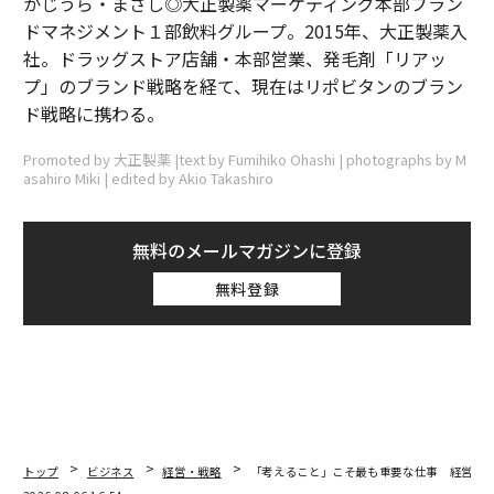
かじうら・まさし◎大正製薬マーケティング本部ブラン
ドマネジメント１部飲料グループ。2015年、大正製薬入
社。ドラッグストア店舗・本部営業、発毛剤「リアッ
プ」のブランド戦略を経て、現在はリポビタンのブラン
ド戦略に携わる。
Promoted by 大正製薬 |text by Fumihiko Ohashi | photographs by M
asahiro Miki | edited by Akio Takashiro
無料のメールマガジンに登録
無料登録
トップ
ビジネス
経営・戦略
「考えること」こそ最も重要な仕事 経営幹