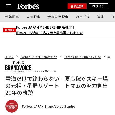
会員登録
ログイン
新着記事
人気記事
会員限定記事
カテゴリ
連載
コ
Forbes JAPAN MEMBERSHIP 新機能｜
NEWS
記事ページ内の広告表示を最小限にしました
トップ
Forbes JAPAN BrandVoice
Forbes JAPAN BrandVoice
雲海
2025.07.07 11:00
雲海だけで終わらない—夏も稼ぐスキー場
の元祖・星野リゾート トマムの魅力創出
20年の軌跡
Forbes JAPAN BrandVoice Studio