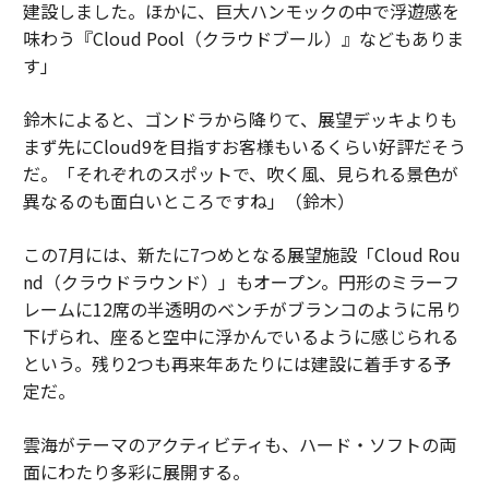
建設しました。ほかに、巨大ハンモックの中で浮遊感を
味わう『Cloud Pool（クラウドブール）』などもありま
す」
鈴木によると、ゴンドラから降りて、展望デッキよりも
まず先にCloud9を目指すお客様もいるくらい好評だそう
だ。「それぞれのスポットで、吹く風、見られる景色が
異なるのも面白いところですね」（鈴木）
この7月には、新たに7つめとなる展望施設「Cloud Rou
nd（クラウドラウンド）」もオープン。円形のミラーフ
レームに12席の半透明のベンチがブランコのように吊り
下げられ、座ると空中に浮かんでいるように感じられる
という。残り2つも再来年あたりには建設に着手する予
定だ。
雲海がテーマのアクティビティも、ハード・ソフトの両
面にわたり多彩に展開する。