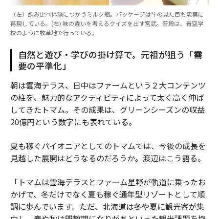
（左）飲み比べ体験につかうミルク瓶。パッケージは牛の見た目も忠実に
再現している。(右) 味の違いを考えるクイズを出す宮武。普段は、青空学
校のように牧草地で行っている。
自然と遊び・学びの掛け算で。元祖が狙う「需
要の平準化」
朝は雲海テラス、日中はファームという２大コンテンツ
の柱を、魅力的なアクティビティによって太く高く伸ば
してきたトマム。その成果は、グリーンシーズンの収益
20億円という数字にも表れている。
夏も稼ぐパイオニアとしてのトマムでは、今後の成長を
見越した展開はどうなるのだろうか。渡辺はこう語る。
「トマムは雲海テラスとファーム星野が軌道に乗ったお
かげで、冬だけでなく夏も稼ぐ通年型リゾートとして順
調に歩んでいます。ただ、北海道は冬や夏に観光客が集
中し、春や秋は閑散期になりがちといった観光課題を抱