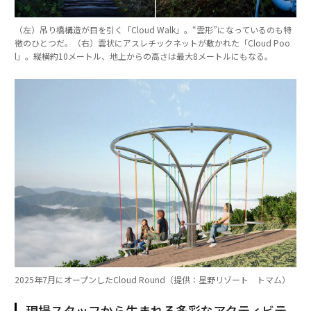
（左）吊り橋構造が目を引く「Cloud Walk」。“雲形”になっているのも特
徴のひとつだ。（右）雲状にアスレチックネットが敷かれた「Cloud Poo
l」。縦横約10メートル、地上からの高さは最大8メートルにもなる。
2025年7月にオープンしたCloud Round（提供：星野リゾート トマム）
現場スタッフから生まれる多彩なアクティビテ