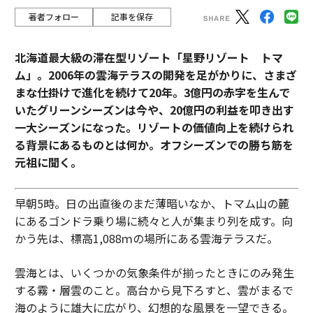
著者フォロー
記事を保存
北海道最大級の滞在型リゾート「星野リゾート トマ
ム」。2006年の雲海テラスの開発を足がかりに、さまざ
まな仕掛けで進化を続けて20年。3億円の赤字を生んで
いたグリーンシーズンは今や、20億円の利益を叩き出す
一大シーズンになった。リゾートの価値向上を続けられ
る背景にあるものとは何か。オフシーズンでの勝ち筋を
元祖に聞く。
早朝5時。日の出直後のまだ薄暗いなか、トマム山の麓
にあるゴンドラ乗り場に続々と人が集まり列を成す。向
かう先は、標高1,088ｍの場所にある雲海テラスだ。
雲海とは、いくつかの気象条件が揃ったときにのみ発生
する霧・層雲のこと。高台から見下ろすと、雲がまるで
海のように雄大に広がり、幻想的な風景を一望できる。