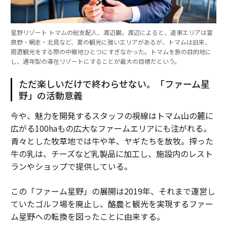
星野リゾート トマムの総支配人、渡辺巌。渡辺によると、道東エリアは富
良野・網走・北見など、夏の観光に強いエリアがあるが、トマムは旧来、
周遊観光をする際の中継地ひとつにすぎなかった。トマムを旅の目的地に
し、通年型の滞在リゾートにすることが最大の目標だという。
ただ楽しいだけで終わらせない。「ファーム星
野」の活動意義
今や、魅力を開発するスタッフの視線はトマム山の麓に
広がる100haもの広大なファームエリアにも注がれる。
青々とした牧草地では牛や羊、ヤギたちを放牧。搾った
牛の乳は、チーズなど乳製品に加工し、施設内のレスト
ランやショップで提供している。
この「ファーム星野」の展開は2019年、それまで運営し
ていたゴルフ場を廃止し、酪農と観光を実現するファー
ム星野への転換を図ったことに由来する。