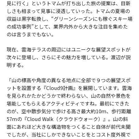
見に行く」というトマムが打ち出した旅の提案は、目新
しさも相まって見事に浸透していった。トマムの夏場の
収益は黒字転換し、“グリーンシーズンにも稼ぐスキー場
の成功事例”として、業界内外から大きな注目を集めた
のは言うまでもない。
現在、雲海テラスの周辺にはユニークな展望スポットが
次々に登場し、さらにその魅力を増している。渡辺が説
明する。
「山の標高や角度の異なる地点に全部で９つの展望スポ
ットを設置する『Cloud9計画』を展開しています。雲海
を見られかたかどうかで終わらない、山の自然や景色を
堪能してもらえるアクティビティですね。最初にできた
のが、空中散歩気分で歩ける高さ最大約10ｍ、歩行距離
57ｍの『Cloud Walk（クラウドウォーク）』。山の斜
面にあれほど大きな構造物をつくること自体が前代未聞
でしたが、当社にしかできないことをとコスト度外視で