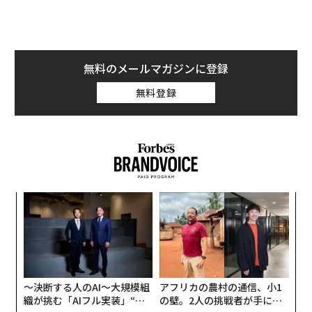
中国が単独でけん引
この新たな記録を正しく理解するには、背景を把握して
おく必要がある。世界の原子力発電量は06年に2803テラ
無料のメールマガジンに登録
ワット時に達したが、それから19年が経過したにもかか
わらず、25年の原子力発電量はわずか1.5％程度増加し
無料登録
たに過ぎない。原子力発電はようやく過去の最高記録を
上回ったが、この期間は世界にとって急速な拡大期では
なかった。
原子力発電量は15年の2576テラワット時から、10年後
の25年には10.5％増加して2845テラワット時となった。
ナ併
「
つまり年率では約1％の増加に相当する。この増加分の
k」
左右
すべてを中国が占めており、同国の原子力発電量は15年
ック
T
キ
「
由
日
の171テラワット時から25年には485テラワット時へと
か。
─
増加した。
キャ
ら
R S
〜決断する人のAI〜大規模組
アフリカの農村の通信、小1
中国を除くと、25年の世界の原子力発電量は10年前と比
織が挑む「AIフル実装」“使
の壁。2人の挑戦者が手にし