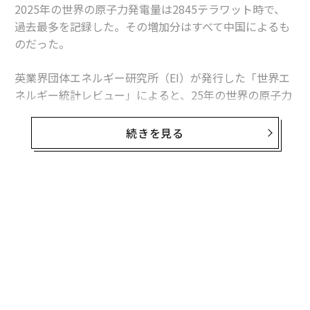
2025年の世界の原子力発電量は2845テラワット時で、
過去最多を記録した。その増加分はすべて中国によるも
のだった。
英業界団体エネルギー研究所（EI）が発行した「世界エ
ネルギー統計レビュー」によると、25年の世界の原子力
発電量は前年比1.3％、30テラワット時増加した。中国
の増加分は34テラワット時を超えたため、同国を除け
続きを見る
ば、世界の原子力発電量は減少したことになる。
この数字は「世界的な原子力ルネッサンス」という大ま
かな主張より、業界の実情をより的確に捉えている。原
子力発電量は増加しているものの、拡大は特定の国に集
中している。米国は引き続き世界最多の原子力発電所を
稼働させているが、中国は急速にその差を縮めている。
日本は徐々に回復しているが、欧州諸国の多くは10年前
の水準を下回っている。