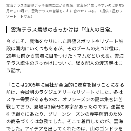
雲海テラスの展望デッキ眼前に広がる雲海。雲海が発生しやすいのは例年5
月から10月で、雲海テラスの営業もこれに合わせている。（提供：星野リ
ゾート トマム）
雲海テラス着想のきっかけは「仙人の日常」
今でこそ、雲海をウリにした展望スポットやリゾート施
設は国内にいくつもあるが、そのブームの火つけ役は、
20年も前から雲海に目をつけたトマムだといえる。雲海
テラス誕生のきっかけについて、総支配人の渡辺巌はこ
う話す。
「ここは2005年に当社が全面的に運営を担うことになる
前は、会員制のラグジュアリーなリゾートでした。冬は
スキー需要があるものの、オフシーズンの夏は集客に苦
戦しており、夏場は3億円の赤字があったのです。運営を
引き継ぐにあたり、グリーンシーズンの赤字解消のため
の商品づくりは急務でした。そこで着目したのが、雲海
でした。アイデアを出してくれたのは、山のゴンドラを