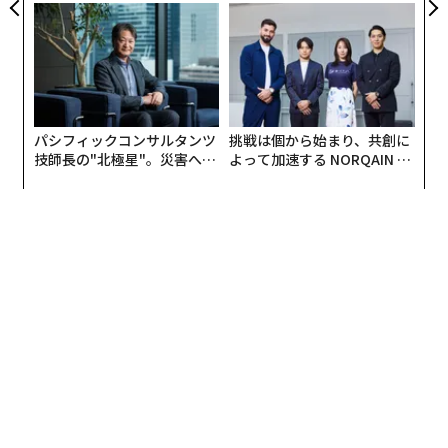
べて約44テラワット時減少した。これは世界記録を否定
う”企業から“動く”企業へ【N
た「次なる武器」
TTドコモビジネス×PwC】
するものではないが、世界の原子力発電量がいかに一国
の成長に左右されるようになったかを示している。
首位の米国に急速に迫る中国
25年の米国の原子力発電量は826テラワット時で、世界
パシフィックコンサルタンツ
挑戦は個から始まり、共創に
技師長の"北極星"。災害への
よって加速する NORQAIN JA
全体の29％を占めた。これは世界最大で、中国の原子力
無力感を乗り越え見つけた、
PAN 特別座談会
発電量を70％近く上回った。中国は485テラワット時で2
防災一筋20年の答え
位となり、世界全体の17.1％を占めた。これに続き、フ
ランスは390テラワット時で世界全体の13.7％を占め
た。
ロシアは219テラワット時、韓国は185テラワット時、日
本は94テラワット時、カナダは85テラワット時だった。
これらの国々が世界の原子力発電量の大部分を占めてお
り、巨額の資本と長い開発期間を要する原子力発電が比
較的少数の国々に限定される要因を反映している。