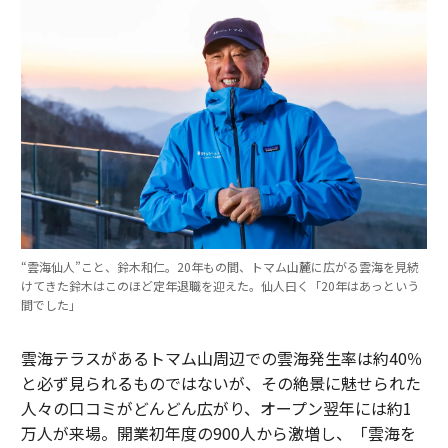
“雲海仙人”こと、鈴木和仁。20年もの間、トマム山麓に広がる雲海を見続
けてきた鈴木はこのほど定年退職を迎えた。仙人曰く「20年はあっという
間でした」
雲海テラスがあるトマム山周辺での雲海発生率は約40％
と必ず見られるものではないが、その絶景に魅せられた
人々の口コミがどんどん広がり、オープン翌年には約1
万人が来場。開業初年度の900人から激増し、「雲海を