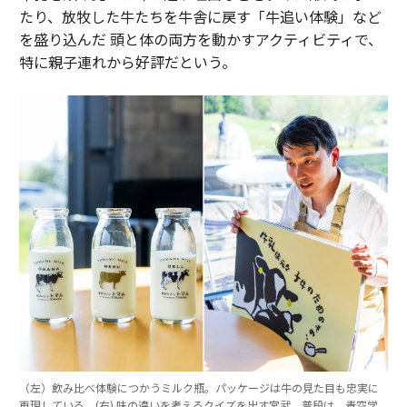
たり、放牧した牛たちを牛舎に戻す「牛追い体験」など
を盛り込んだ 頭と体の両方を動かすアクティビティで、
特に親子連れから好評だという。
（左）飲み比べ体験につかうミルク瓶。パッケージは牛の見た目も忠実に
再現している。(右) 味の違いを考えるクイズを出す宮武。普段は、青空学