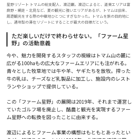
星野リゾート トマムの総支配人、渡辺巌。渡辺によると、道東エリアは富
良野・網走・北見など、夏の観光に強いエリアがあるが、トマムは旧来、
周遊観光をする際の中継地ひとつにすぎなかった。トマムを旅の目的地に
し、通年型の滞在リゾートにすることが最大の目標だという。
ただ楽しいだけで終わらせない。「ファーム星
野」の活動意義
今や、魅力を開発するスタッフの視線はトマム山の麓に
広がる100haもの広大なファームエリアにも注がれる。
青々とした牧草地では牛や羊、ヤギたちを放牧。搾った
牛の乳は、チーズなど乳製品に加工し、施設内のレスト
ランやショップで提供している。
この「ファーム星野」の展開は2019年、それまで運営し
ていたゴルフ場を廃止し、酪農と観光を実現するファー
ム星野への転換を図ったことに由来する。
渡辺によるとファーム事業の構想はもともとあったとい