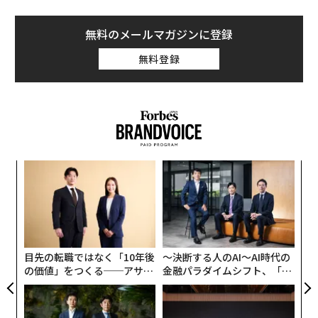
（アクション）」を担う。一方、エビデンス層は、関連
する事実の収集、その出所の追跡、情報源間の矛盾の解
無料のメールマガジンに登録
消、そして人間とソフトウェアの双方に意思決定の信頼
無料登録
できる拠り所を提供するといった「グラウンディング
（根拠付け）」を担う。
エビデンス層がなければ、自動化は当てずっぽうと大差
ない。
業務ワークフローが見た目以上に難しい理由
創に
「
 JA
─
コンシューマー向けAIでは、もっともらしい答えでたい
ら
“
てい事足りる。だがエンタープライズAIでは、もっとも
シ
らしい答えが破滅的な結果を招くこともある。
グ
目先の転職ではなく「10年後
〜決断する人のAI〜AI時代の
日常的な仕入先への支払いを例に取ろう。関連する事実
の価値」をつくる──アサイ
金融パラダイムシフト、「超
は、請求書、発注書、受領書、特別条件を含む契約書、
ンの長期伴走型支援とは
個別化」の核心 【MUFG×ウ
ェルスナビ×PwC】
承認メール、そして6カ月前に誰かがERPに残したメモに
分散しているかもしれない。日々の業務では、買掛金担