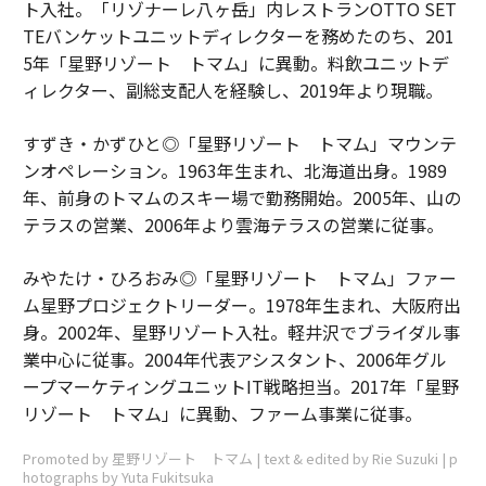
ト入社。「リゾナーレ八ヶ岳」内レストランOTTO SET
TEバンケットユニットディレクターを務めたのち、201
5年「星野リゾート トマム」に異動。料飲ユニットデ
ィレクター、副総支配人を経験し、2019年より現職。
すずき・かずひと◎「星野リゾート トマム」マウンテ
ンオペレーション。1963年生まれ、北海道出身。1989
年、前身のトマムのスキー場で勤務開始。2005年、山の
テラスの営業、2006年より雲海テラスの営業に従事。
みやたけ・ひろおみ◎「星野リゾート トマム」ファー
ム星野プロジェクトリーダー。1978年生まれ、大阪府出
身。2002年、星野リゾート入社。軽井沢でブライダル事
業中心に従事。2004年代表アシスタント、2006年グル
ープマーケティングユニットIT戦略担当。2017年「星野
リゾート トマム」に異動、ファーム事業に従事。
Promoted by 星野リゾート トマム | text & edited by Rie Suzuki | p
hotographs by Yuta Fukitsuka