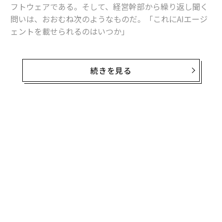
フトウェアである。そして、経営幹部から繰り返し聞く
問いは、おおむね次のようなものだ。「これにAIエージ
ェントを載せられるのはいつか」
これは最初に問うべき問いではない。
続きを見る
エージェントが有用ではないからではない。有用であ
る。仕訳を起案し、発注書を準備し、例外処理を回付で
きるソフトウェアは、バックオフィス部門の働き方を変
え得る。しかし、業務オペレーションにおいては、行動
できる能力よりも、その行動がなぜ正しかったのかを証
明できる能力の方が重要である。
エンタープライズAIには、エージェント層の前にエビデ
ンス層が必要だ。
エージェント層は、レコードの更新、承認の回付、ドキ
ュメントの準備、次のステップの推奨といった「実行