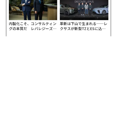
当者は、これらの記録が食い違ったときにどの情報源を
信頼すべきかを把握している可能性が高い。発注書の価
格は正しいが、請求書の数量は一部分納を反映している
内製化こそ、コンサルティン
革新は下山で生まれる──レ
ことを知っている。この仕入先は必ず3日後に訂正版の
グの本質だ レバレジーズが
クサスが新型TZとESに込め
請求書を送ってくることも知っている。
実践する、次世代ファームの
た「DISCOVER」の哲学
全貌
AIシステムは、その文脈を提供するためのインフラを誰
かが構築しない限り、そうした背景を持ち合わせない。
エビデンス層は、あらゆる業務ワークフローの根底にあ
る次のような問いに答えるものだ。この項目において、
どのシステムが「真実のソース」となるのか。データが
最後に更新されたのはいつか。誰がどの権限に基づいて
例外を承認したのか。このワークフローが前回実行され
て以降、何が変わったのか。
こうした問いは地味に感じられるかもしれない。しかし
それこそが、有用な自動化と、後の監査で発覚する高く