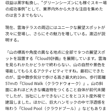
収益は黒字転換し、“グリーンシーズンにも稼ぐスキー場
の成功事例”として、業界内外から大きな注目を集めた
のは言うまでもない。
現在、雲海テラスの周辺にはユニークな展望スポットが
次々に登場し、さらにその魅力を増している。渡辺が説
明する。
「山の標高や角度の異なる地点に全部で９つの展望スポ
ットを設置する『Cloud9計画』を展開しています。雲海
を見られかたかどうかで終わらない、山の自然や景色を
堪能してもらえるアクティビティですね。最初にできた
のが、空中散歩気分で歩ける高さ最大約10ｍ、歩行距離
57ｍの『Cloud Walk（クラウドウォーク）』。山の斜
面にあれほど大きな構造物をつくること自体が前代未聞
でしたが、当社にしかできないことをとコスト度外視で
建設しました。ほかに、巨大ハンモックの中で浮遊感を
味わう『Cloud Pool（クラウドブール）』などもありま