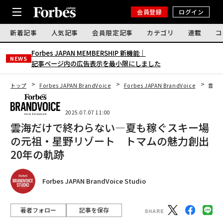
会員登録
ログイン
新着記事
人気記事
会員限定記事
カテゴリ
連載
コ
Forbes JAPAN MEMBERSHIP 新機能｜
NEWS
記事ページ内の広告表示を最小限にしました
トップ
Forbes JAPAN BrandVoice
Forbes JAPAN BrandVoice
雲海
2025.07.07 11:00
雲海だけで終わらない—夏も稼ぐスキー場
の元祖・星野リゾート トマムの魅力創出
20年の軌跡
Forbes JAPAN BrandVoice Studio
著者フォロー
記事を保存