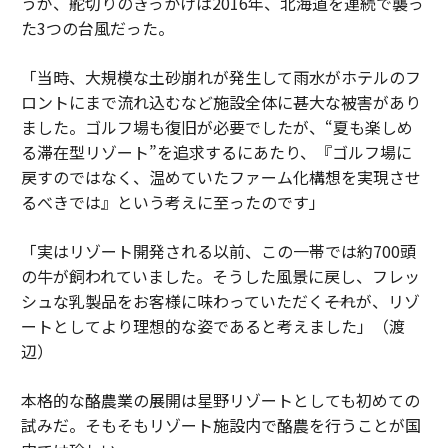
うが、舵切りのきっかけは2016年、北海道を連続で襲っ
た3つの台風だった。
「当時、大規模な土砂崩れが発生して雨水がホテルのフ
ロントにまで流れ込むなど施設全体に甚大な被害があり
ました。ゴルフ場も復旧が必要でしたが、“夏も楽しめ
る滞在型リゾート”を追求するにあたり、『ゴルフ場に
戻すのではなく、温めていたファーム化構想を実現させ
るべきでは』という考えに至ったのです」
「実はリゾート開発される以前、この一帯では約700頭
の牛が飼われていました。そうした風景に戻し、フレッ
シュな乳製品をお客様に味わっていただく――それが、リゾ
ートとしてより理想的な姿であると考えました」（渡
辺）
本格的な酪農業の展開は星野リゾートとしても初めての
試みだ。そもそもリゾート施設内で酪農を行うことが国