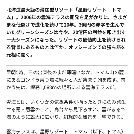
北海道最大級の滞在型リゾート「星野リゾート トマ
ム」。2006年の雲海テラスの開発を足がかりに、さまざ
まな仕掛けで進化を続けて20年。3億円の赤字を生んで
いたグリーンシーズンは今や、20億円の利益を叩き出す
一大シーズンになった。リゾートの価値向上を続けられ
る背景にあるものとは何か。オフシーズンでの勝ち筋を
元祖に聞く。
早朝5時。日の出直後のまだ薄暗いなか、トマム山の麓
にあるゴンドラ乗り場に続々と人が集まり列を成す。向
かう先は、標高1,088ｍの場所にある雲海テラスだ。
雲海とは、いくつかの気象条件が揃ったときにのみ発生
する霧・層雲のこと。高台から見下ろすと、雲がまるで
海のように雄大に広がり、幻想的な風景を一望できる。
雲海テラスは、星野リゾート トマム（以下、トマム）