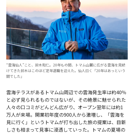
“雲海仙人”こと、鈴木和仁。20年もの間、トマム山麓に広がる雲海を見続
けてきた鈴木はこのほど定年退職を迎えた。仙人曰く「20年はあっという
間でした」
雲海テラスがあるトマム山周辺での雲海発生率は約40％
と必ず見られるものではないが、その絶景に魅せられた
人々の口コミがどんどん広がり、オープン翌年には約1
万人が来場。開業初年度の900人から激増し、「雲海を
見に行く」というトマムが打ち出した旅の提案は、目新
しさも相まって見事に浸透していった。トマムの夏場の