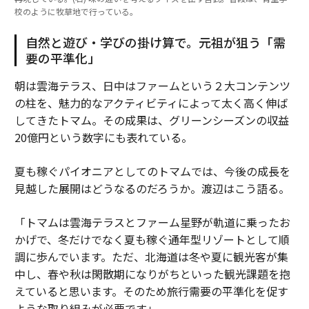
校のように牧草地で行っている。
自然と遊び・学びの掛け算で。元祖が狙う「需
要の平準化」
朝は雲海テラス、日中はファームという２大コンテンツ
の柱を、魅力的なアクティビティによって太く高く伸ば
してきたトマム。その成果は、グリーンシーズンの収益
20億円という数字にも表れている。
夏も稼ぐパイオニアとしてのトマムでは、今後の成長を
見越した展開はどうなるのだろうか。渡辺はこう語る。
「トマムは雲海テラスとファーム星野が軌道に乗ったお
かげで、冬だけでなく夏も稼ぐ通年型リゾートとして順
調に歩んでいます。ただ、北海道は冬や夏に観光客が集
中し、春や秋は閑散期になりがちといった観光課題を抱
えていると思います。そのため旅行需要の平準化を促す
ような取り組みが必要です」