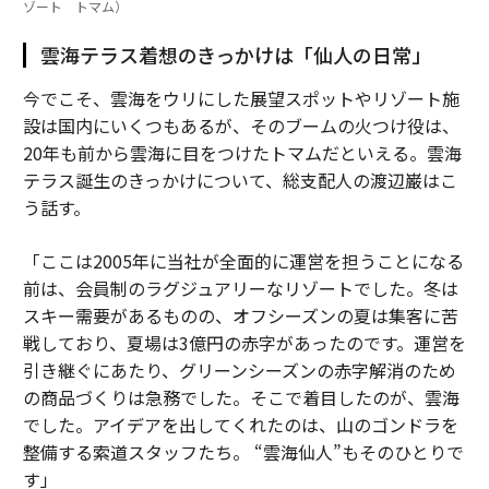
ゾート トマム）
雲海テラス着想のきっかけは「仙人の日常」
今でこそ、雲海をウリにした展望スポットやリゾート施
設は国内にいくつもあるが、そのブームの火つけ役は、
20年も前から雲海に目をつけたトマムだといえる。雲海
テラス誕生のきっかけについて、総支配人の渡辺巌はこ
う話す。
「ここは2005年に当社が全面的に運営を担うことになる
前は、会員制のラグジュアリーなリゾートでした。冬は
スキー需要があるものの、オフシーズンの夏は集客に苦
戦しており、夏場は3億円の赤字があったのです。運営を
引き継ぐにあたり、グリーンシーズンの赤字解消のため
の商品づくりは急務でした。そこで着目したのが、雲海
でした。アイデアを出してくれたのは、山のゴンドラを
整備する索道スタッフたち。 “雲海仙人”もそのひとりで
す」