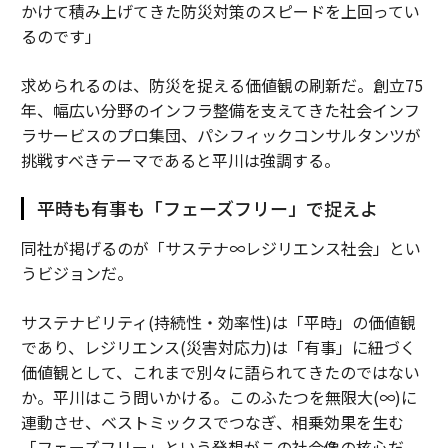
かけて積み上げてきた防災対策のスピードを上回ってい
るのです」
求められるのは、防災を捉える価値観の刷新だ。創立75
年、幅広い分野のインフラ整備を支えてきた社会インフ
ラサービスのプロ集団、パシフィックコンサルタンツが
挑戦すべきテーマであると平川は強調する。
平時も有事も「フェーズフリー」で捉えよ
同社が掲げるのが「サステナ∞レジリエンス社会」とい
うビジョンだ。
サステナビリティ(持続性・効率性)は「平時」の価値観
であり、レジリエンス(災害対応力)は「有事」に紐づく
価値観として、これまで別々に語られてきたのではない
か。平川はこう問いかける。このふたつを無限大(∞)に
連動させ、ベストミックスでつなぎ、相乗効果を生む
「フェーズフリー」という発想がこの社会像の核心だ。