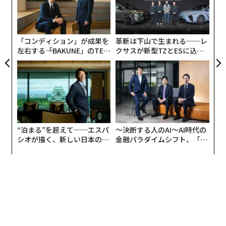
ア
の
た
「コンディション」が成果を
革新は下山で生まれる──レ
左右する――「BAKUNE」のTEN
クサスが新型TZとESに込め
TIALが支える「挑戦者の明
た「DISCOVER」の哲学
日」
“泊まる”を超えて──エスパ
〜決断する人のAI〜AI時代の
シオが描く、新しい日本のラ
金融パラダイムシフト、「超
グジュアリー（前編）
個別化」の核心 【MUFG×ウ
ェルスナビ×PwC】