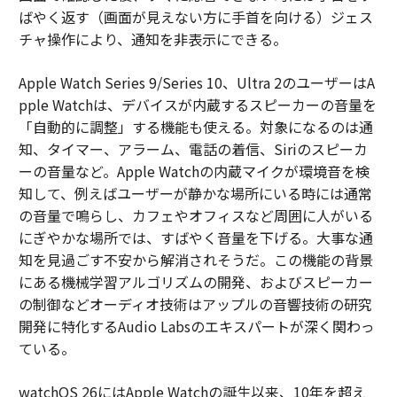
ばやく返す（画面が見えない方に手首を向ける）ジェス
チャ操作により、通知を非表示にできる。
Apple Watch Series 9/Series 10、Ultra 2のユーザーはA
pple Watchは、デバイスが内蔵するスピーカーの音量を
「自動的に調整」する機能も使える。対象になるのは通
知、タイマー、アラーム、電話の着信、Siriのスピーカ
ーの音量など。Apple Watchの内蔵マイクが環境音を検
知して、例えばユーザーが静かな場所にいる時には通常
の音量で鳴らし、カフェやオフィスなど周囲に人がいる
にぎやかな場所では、すばやく音量を下げる。大事な通
知を見過ごす不安から解消されそうだ。この機能の背景
にある機械学習アルゴリズムの開発、およびスピーカー
の制御などオーディオ技術はアップルの音響技術の研究
開発に特化するAudio Labsのエキスパートが深く関わっ
ている。
watchOS 26にはApple Watchの誕生以来、10年を超え