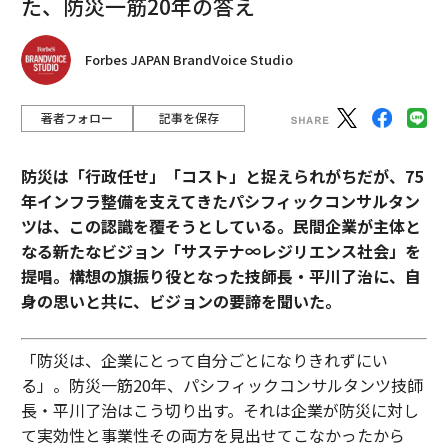
た、防災一筋20年の答え
Forbes JAPAN BrandVoice Studio
著者フォロー
記事を保存
防災は「行政任せ」「コスト」と捉えられがちだが、75
年インフラ整備を支えてきたパシフィックコンサルタン
ツは、この認識を覆そうとしている。民間企業が主体と
なる新たなビジョン「サステナ∞レジリエンス社会」を
提唱。構想の旗振り役となった技師長・平川了治に、自
身の思いと共に、ビジョンの要諦を聞いた。
「防災は、企業にとって自分ごとになりきれずにい
る」。防災一筋20年、パシフィックコンサルタンツ技師
長・平川了治はこう切り出す。それは企業が防災に対し
て実効性と事業性その両方を見出せてこなかったから