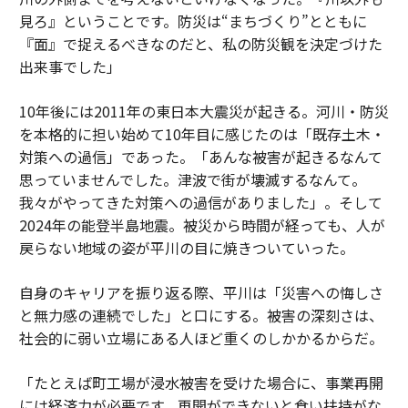
見ろ』ということです。防災は“まちづくり”とともに
『面』で捉えるべきなのだと、私の防災観を決定づけた
出来事でした」
10年後には2011年の東日本大震災が起きる。河川・防災
を本格的に担い始めて10年目に感じたのは「既存土木・
対策への過信」であった。「あんな被害が起きるなんて
思っていませんでした。津波で街が壊滅するなんて。
我々がやってきた対策への過信がありました」。そして
2024年の能登半島地震。被災から時間が経っても、人が
戻らない地域の姿が平川の目に焼きついていった。
自身のキャリアを振り返る際、平川は「災害への悔しさ
と無力感の連続でした」と口にする。被害の深刻さは、
社会的に弱い立場にある人ほど重くのしかかるからだ。
「たとえば町工場が浸水被害を受けた場合に、事業再開
には経済力が必要です。再開ができないと食い扶持がな