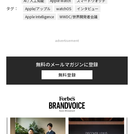
AI / 人工知能
Apple Watch
スマートウォッチ
タグ：
Apple/アップル
watchOS
インタビュー
Apple Intelligence
WWDC/世界開発者会議
advertisement
無料のメールマガジンに登録
無料登録
なく
エ
Ja
チ
er」
ェ