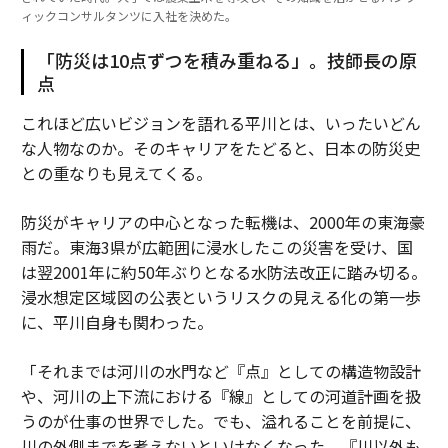
ィックコンサルタンツに入社を決めた。
「防災は10点ずつを積み重ねる」。技師長の原
点
これほど広いビジョンを語れる平川とは、いったいどん
な人物なのか。そのキャリアをたどると、日本の防災史
との重なりも見えてくる。
防災がキャリアの中心となった転機は、2000年の東海豪
雨だ。東海3県が広範囲に浸水したこの災害を受け、国
は翌2001年に約50年ぶりとなる水防法改正に踏み切る。
浸水想定区域図の公表というリスクの見える化の第一歩
に、平川自身も関わった。
「それまでは河川の水門など『点』としての構造物設計
や、河川の上下流における『線』としての河道計画を扱
うのが仕事の世界でした。でも、溢れることを前提に、
川の外側までを考えないといけなくなった。『川以外も