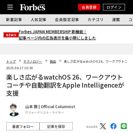
会員登録
ログイン
新着記事
人気記事
会員限定記事
カテゴリ
連載
コ
Forbes JAPAN MEMBERSHIP 新機能｜
NEWS
記事ページ内の広告表示を最小限にしました
トップ
テクノロジー
製品
楽しさ広がるwatchOS 26、ワークアウトコーチや自
2025.06.17 10:30
楽しさ広がるwatchOS 26、ワークアウト
コーチや自動翻訳をApple Intelligenceが
支援
山本 敦 | Official Columnist
ITジャーナリスト・ライター
著者フォロー
記事を保存