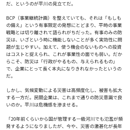
だ、というのが平川の見立てだ。
BCP（事業継続計画）を整えていても、それは「もしも
の備え」という有事限定の発想にとどまり、平時の事業
戦略とは切り離されて語られがちだった。有事のみの防
災は、いざという時に機能しないことが多く実効性に問
題が生じやすい。加えて、使う機会のないものへの投資
はコストと捉えられ、これが事業性の面でも弱い。だか
らこそ、防災は「行政がやるもの、与えられるもの」
で、企業にとって長く本丸になりきれなかったというの
だ。
しかし、気候変動による災害は高頻度化し、被害も拡大
する一方だ。民間企業は、これまで通りの防災意識で良
いのか。平川は危機感を滲ませる。
「20年前くらいから国が管理する一級河川でも氾濫が頻
発するようになりましたが、今や、災害の激甚化が長年