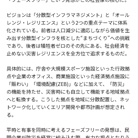
ビジョンは「分散型インフラマネジメント」と「オール
レンジ・レジリエンス」という2つの重点テーマに体系
化されている。前者は人口減少に適応しながら価値を生
み出す分散型インフラを核とした“まちづくり”への挑戦
であり、後者は犠牲者ゼロのその先にある、社会経済を
止めない災害レジリエンスを全方位で追求するものだ。
具体的には、庁舎や大規模スポーツ施設といった行政拠
点や企業のオフィス、商業施設といった経済拠点施設に
「賑わい」「環境配慮(ZEB)」などに加えて、「防災」
の機能を持たせ、災害時にも自立して機能する地域拠点
へと転換する。こうした拠点を地域に分散配置し、ネッ
トワーク化していくエリア開発や都市計画が想定され
る。
平時と有事を同時に考えるフェーズフリーの発想は、民
間企業が防災を経営に組み込む際、有力な視点となりう