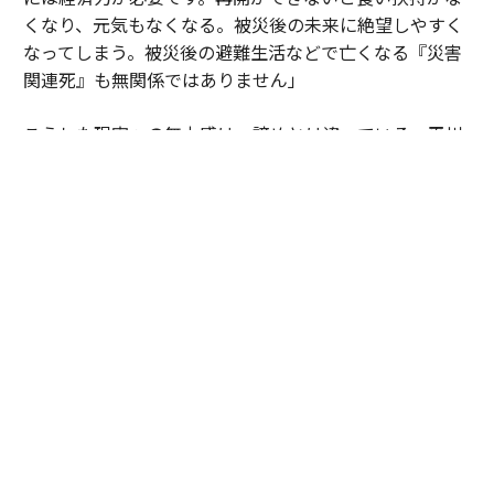
くなり、元気もなくなる。被災後の未来に絶望しやすく
なってしまう。被災後の避難生活などで亡くなる『災害
関連死』も無関係ではありません」
こうした現実への無力感は、諦めとは違っている。平川
は「北極星」という言葉を使う。
「防災は0点か100点じゃなくて、10点ずつを積み重ねて
いくものだと思っています。サステナ∞レジリエンス社
会というのは、僕にとっては『北極星』を発見できたよ
うな思いで掲げています。1人の技術者として貢献でき
るのは幸せなこと。犠牲者ゼロだけでなく社会インフラ
の『機能停止ゼロ』も目指して、生涯現役で挑戦を続け
たい思いです」
技師長が問う、防災の「攻め」と「守り」
防災を平時の事業戦略に組み込む発想の転換を後押しす