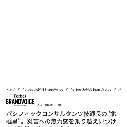
トップ
Forbes JAPAN BrandVoice
Forbes JAPAN BrandVoice
パシ
2026.08.04 16:00
パシフィックコンサルタンツ技師長の"北
極星"。災害への無力感を乗り越え見つけ