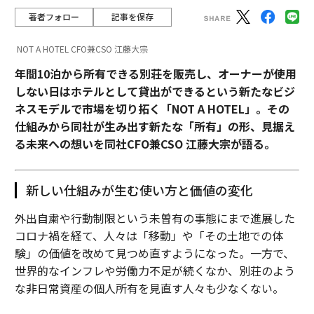
著者フォロー
記事を保存
NOT A HOTEL CFO兼CSO 江藤大宗
年間10泊から所有できる別荘を販売し、オーナーが使用
しない日はホテルとして貸出ができるという新たなビジ
ネスモデルで市場を切り拓く「NOT A HOTEL」。その
仕組みから同社が生み出す新たな「所有」の形、見据え
る未来への想いを同社CFO兼CSO 江藤大宗が語る。
新しい仕組みが生む使い方と価値の変化
外出自粛や行動制限という未曽有の事態にまで進展した
コロナ禍を経て、人々は「移動」や「その土地での体
験」の価値を改めて見つめ直すようになった。一方で、
世界的なインフレや労働力不足が続くなか、別荘のよう
な非日常資産の個人所有を見直す人々も少なくない。