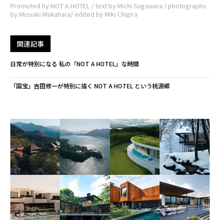
Promoted by NOT A HOTEL / text by Michi Sugawara / photographs
by Mizuaki Wakahara/ edited by Miki Chigira
関連記事
日常が特別になる 私の「NOT A HOTEL」な時間
「国宝」吉田修一が特別に描く NOT A HOTEL という桃源郷