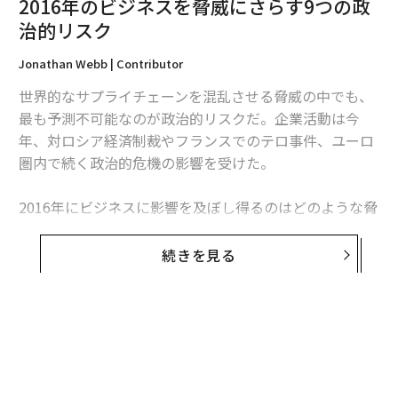
2016年のビジネスを脅威にさらす9つの政
治的リスク
Jonathan Webb | Contributor
世界的なサプライチェーンを混乱させる脅威の中でも、
最も予測不可能なのが政治的リスクだ。企業活動は今
年、対ロシア経済制裁やフランスでのテロ事件、ユーロ
圏内で続く政治的危機の影響を受けた。
2016年にビジネスに影響を及ぼし得るのはどのような脅
威だとみられるのか、幅広い分野のアナリストに話を聞
いた。その結果、政治的リスクとして注目すべき問題と
続きを見る
考えられる9つの事柄を以下に紹介する。
1. 中南米の右傾化
中南米については、ボリビアやキューバ、ベネズエラ
などの左傾化が報じられてきた。だが、各国の経済が減
速する中、大衆主義者や左派の間でも右傾化がみられ、