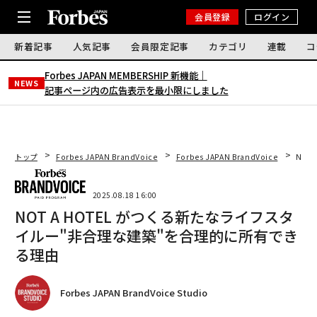
会員登録
ログイン
新着記事
人気記事
会員限定記事
カテゴリ
連載
コ
Forbes JAPAN MEMBERSHIP 新機能｜
NEWS
記事ページ内の広告表示を最小限にしました
トップ
Forbes JAPAN BrandVoice
Forbes JAPAN BrandVoice
NOT
2025.08.18 16:00
NOT A HOTEL がつくる新たなライフスタ
イルー"非合理な建築"を合理的に所有でき
る理由
Forbes JAPAN BrandVoice Studio