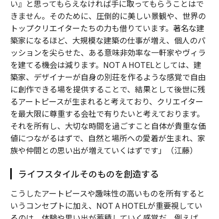
い』と思ってもらえなければ手に取ってもらうことはで
きません。そのために、圧倒的に美しい景観や、世界の
トップクリエイターたちの力も借りています。著名な建
築家になるほど、大規模な建築の仕事が増え、個人のパ
ッションを尖らせた、ある意味非効率な一軒家やヴィラ
を建てる機会は減ります。NOT A HOTELとしては、建
築家、デザイナーが自身の別荘を作るような感覚で自由
に創作できる場を提供することで、結果として後世に残
るアートピースが生まれると考えており、クリエイター
を最大限に尊重する会社で有りたいと考えております。
それを所有し、大切な時間を過ごすこと自体が貴重な価
値につながるはずで、自然と場所への愛着が生まれ、家
族や仲間との思い出が増えていくはずです」（江藤）
​​ライフスタイルそのものを創造する
こうしたアートピースや趣味性の高いものを所有すると
いうコンセプトに加え、NOT A HOTELが重要視してい
るのは、体験や思い出が蓄積していく感覚だ。例えば、