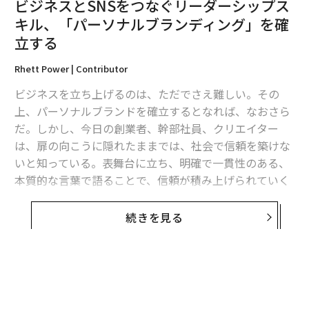
ビジネスとSNSをつなぐリーダーシップス
キル、「パーソナルブランディング」を確
立する
Rhett Power | Contributor
ビジネスを立ち上げるのは、ただでさえ難しい。その
上、パーソナルブランドを確立するとなれば、なおさら
だ。しかし、今日の創業者、幹部社員、クリエイター
は、扉の向こうに隠れたままでは、社会で信頼を築けな
いと知っている。表舞台に立ち、明確で一貫性のある、
本質的な言葉で語ることで、信頼が積み上げられていく
のだ。
続きを見る
企業のブランディングとは異なり、パーソナルブランデ
ィングの場合、きらびやかなロゴやマーケティングとい
った手札に隠れることはできない。現代の人々は、ただ
製品を買うだけでなく、信頼を買っている。そして信頼
の端緒は、あなたが対面で、あるいはオンラインで、そ