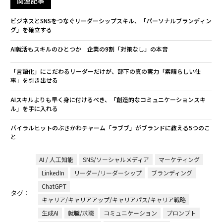
関連記事
ビジネスとSNSをつなぐリーダーシップスキル、「パーソナルブランディン
グ」を確立する
AI就活もスキルのひとつか 企業の9割「対策なし」の本音
「言語化」にこだわるリーダーだけが、部下の真の実力「素晴らしい仕
事」を引き出せる
AIスキルよりも早く身に付けるべき、「創造的なコミュニケーションスキ
ル」を手に入れる
バイラルヒットのぶさかわチャーム「ラブブ」がブランドに教える5つのこ
と
AI / 人工知能
SNS/ソーシャルメディア
マーケティング
LinkedIn
リーダー/リーダーシップ
ブランディング
ChatGPT
タグ：
キャリア/キャリアアップ/キャリアパス/キャリア戦略
生成AI
就職/求職
コミュニケーション
プロンプト