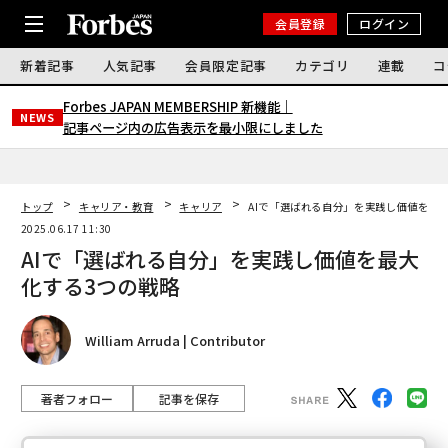
会員登録
ログイン
新着記事
人気記事
会員限定記事
カテゴリ
連載
コ
Forbes JAPAN MEMBERSHIP 新機能｜
NEWS
記事ページ内の広告表示を最小限にしました
トップ
キャリア・教育
キャリア
AIで「選ばれる自分」を実践し価値を最
2025.06.17 11:30
AIで「選ばれる自分」を実践し価値を最大
化する3つの戦略
William Arruda | Contributor
著者フォロー
記事を保存