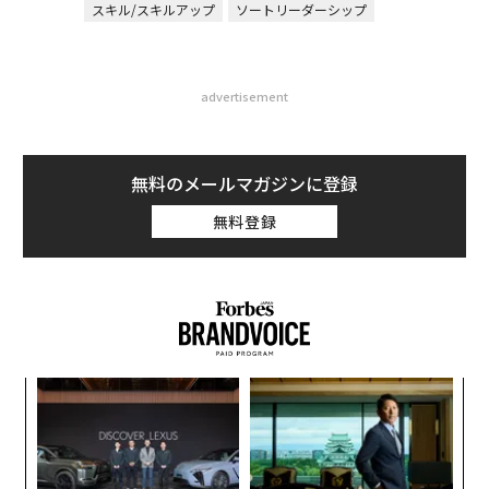
スキル/スキルアップ
ソートリーダーシップ
advertisement
無料のメールマガジンに登録
無料登録
〜
織
う
内
T
グ