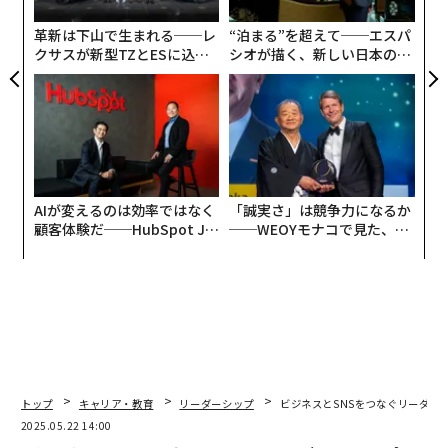
実
全
革新は下山で生まれる──レ
“泊まる”を超えて──エスパ
クサスが新型TZとESに込め
シオが描く、新しい日本のラ
た「DISCOVER」の哲学
グジュアリー（前編）
AIが変えるのは効率ではなく
「誠実さ」は競争力になるか
顧客体験だ──HubSpot Ja
──WEOYモナコで見た、く
panが語る「Grow Better」
ら寿司の経営哲学
な組織のつくり方
トップ
キャリア・教育
リーダーシップ
ビジネスとSNSをつなぐリーダー
2025.05.22 14:00