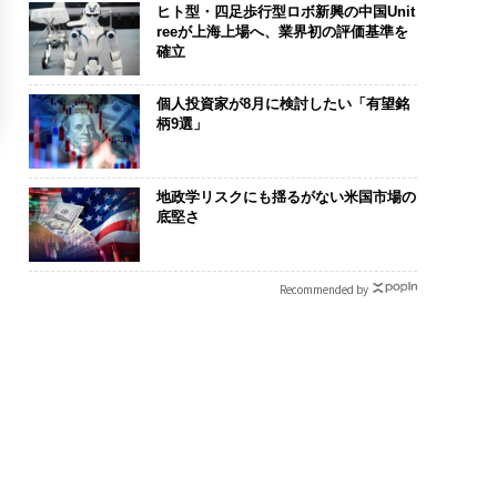
ヒト型・四足歩行型ロボ新興の中国Unit
reeが上海上場へ、業界初の評価基準を
確立
個人投資家が8月に検討したい「有望銘
柄9選」
地政学リスクにも揺るがない米国市場の
底堅さ
Recommended by