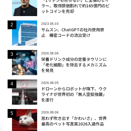
ラー、取得原価割れで約165億円のビ
ットコインを売却
2023.05.03
サムスン、ChatGPTの社内使用禁
止 機密コードの流出受け
2026.08.06
栄養ドリンク成分の定番タウリンに
「老化細胞」を除去するメカニズム
を発見
2026.08.05
ドローンからロボットが降下、ウク
ライナが世界初の「無人空挺強襲」
を遂行
2026.08.06
思わず吹き出す「かわいさ」、世界
最高のペット写真賞2026入選作品