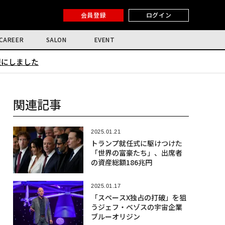
会員登録
ログイン
CAREER
SALON
EVENT
限にしました
関連記事
2025.01.21
トランプ就任式に駆けつけた
「世界の富豪たち」、出席者
の資産総額186兆円
2025.01.17
「スペースX独占の打破」を狙
うジェフ・ベゾスの宇宙企業
ブルーオリジン