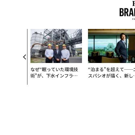
なぜ“眠っていた環境技
“泊まる”を超えて──
術”が、下水インフラを
スパシオが描く、新し
変えたのか──産総研×
日本のラグジュアリー
月島JFEアクアソリュー
（前編）
ションの10年