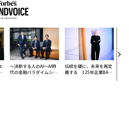
目先
年後
─ア
支援
エ
〜決断する人のAI〜AI時
伝統を礎に、未来を再定
い
代の金融パラダイムシフ
義する 125年企業BAT
ト、「超個別化」の核心
が挑むスモークレスな未
【MUFG×ウェルスナビ
来
×PwC】