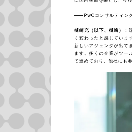
に国内稼働を果たし、今後
――
PwCコンサルティン
樋崎充（以下、樋崎）
：
く変わったと感じていま
新しいアジェンダが出て
ます。多くの企業がツー
て進めており、他社にも