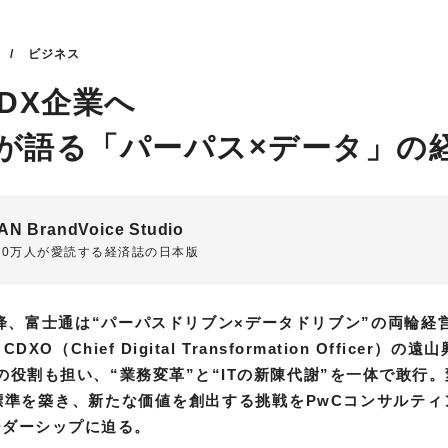
/ ビジネス
るDX企業へ
Oが語る「パーパス×データ」の
AN BrandVoice Studio
00万人が愛読する
経済誌の日本版
以降、富士通は“パーパスドリブン×データドリブン”の両輪経営
（Chief Digital Transformation Officer）の
Officer）の役割も担い、“業務変革”と“ITの新陳代謝”を一体で
標準を築き、新たな価値を創出する挑戦をPwCコンサルティ
ーダーシップに迫る。