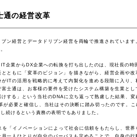
富士通の経営改革
リブン経営とデータドリブン経営を両輪で推進されています
い。
：IT企業からDX企業への転換を打ち出したのは、現社長の時田
長とともに「変革のビジョン」を描きながら、経営企画や改
身がITの活用を戦略的に考えて内製化を進める段階に入り、
で富士通は、お客様の要件を受けたシステム構築を生業とし
届けする」という当社のDNAに立ち返って熟慮した結果、変
変革が必要と確信し、当社はその決断に踏み切ったのです。こ
供し続けるという責務の表明でもありました。
パスを「イノベーションによって社会に信頼をもたらし、世界
社員一人ひとりが自分のパーパスも定めることで、自身の行