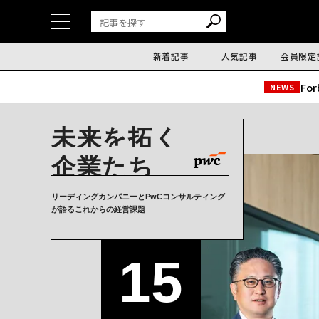
新着記事
人気記事
会員限定
Fo
NEWS
未来を拓く
企業たち
リーディングカンパニーとPwCコンサルティング
が語るこれからの経営課題
15