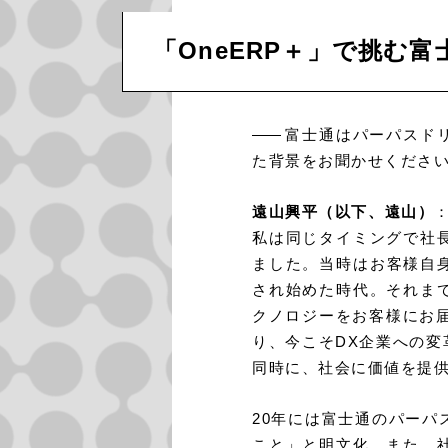
「OneERP＋」で挑む
――
富士通はパーパスド
た背景をお聞かせくださ
遠山興平（以下、遠山）
私は同じタイミングで社
ました。当時はお客様自
され始めた時代。それま
クノロジーをお客様にお
り、今こそDX企業への
同時に、社会に価値を提
20年には富士通のパー
こと」と明文化。また、