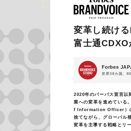
変革し続け
富士通CDX
Forbes JAP
世界38カ国、8
2020年のパーパス宣言
業への変革を進めている。CDXO
f Information 
捨てながら、グローバル
変革を主導する戦略とリ