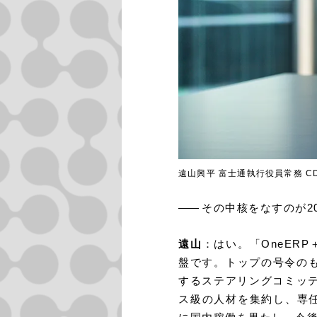
遠山興平 富士通執行役員常務 C
――
その中核をなすのが2
遠山
：はい。「OneER
盤です。トップの号令のも
するステアリングコミッ
ス級の人材を集約し、専