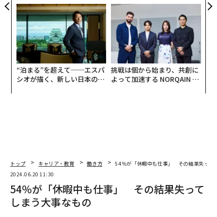
panが語る「Grow Better」
う”企業から“動く”企業へ【N
な組織のつくり方
TTドコモビジネス×PwC】
“泊まる”を超えて──エスパ
挑戦は個から始まり、共創に
シオが描く、新しい日本のラ
よって加速する NORQAIN JA
グジュアリー（前編）
PAN 特別座談会
トップ
キャリア・教育
働き方
54％が「休暇中も仕事」 その結果失って
2024.06.20 11:30
54％が「休暇中も仕事」 その結果失って
しまう大事なもの