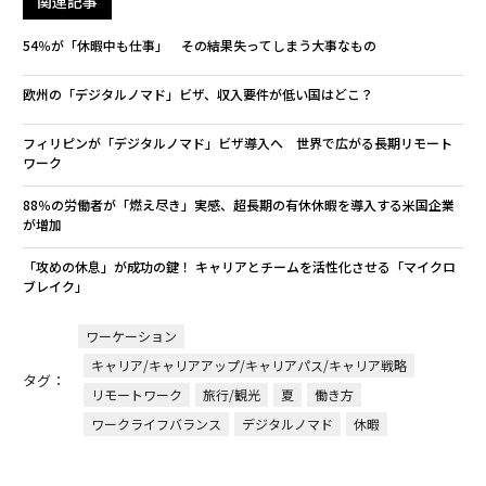
関連記事
54％が「休暇中も仕事」 その結果失ってしまう大事なもの
欧州の「デジタルノマド」ビザ、収入要件が低い国はどこ？
フィリピンが「デジタルノマド」ビザ導入へ 世界で広がる長期リモート
ワーク
88％の労働者が「燃え尽き」実感、超長期の有休休暇を導入する米国企業
が増加
「攻めの休息」が成功の鍵！ キャリアとチームを活性化させる「マイクロ
ブレイク」
ワーケーション
キャリア/キャリアアップ/キャリアパス/キャリア戦略
タグ：
リモートワーク
旅行/観光
夏
働き方
ワークライフバランス
デジタルノマド
休暇