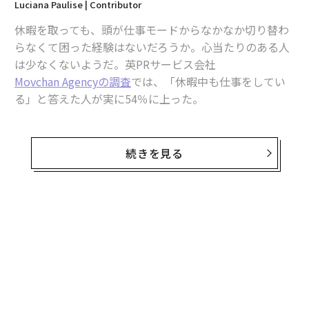
Luciana Paulise | Contributor
休暇を取っても、頭が仕事モードからなかなか切り替わ
らなくて困った経験はないだろうか。心当たりのある人
は少なくないようだ。英PRサービス会社
Movchan Agencyの調査
では、「休暇中も仕事をしてい
る」と答えた人が実に54％に上った。
休暇先でのんびりしながら仕事もこなす働き方は「ワー
ケーション」と呼ばれ、メリットもあるが、燃え尽き症
続きを見る
候群にならないためには仕事から完全に離れる時間を持
つことが肝要だ。特に、年に数回しか有給休暇が取れな
い場合、その重要性は高まる。
無料のメールマガジンに登録
休暇中にもかかわらず働く理由としては、34％が「仕事
無料登録
が好きだから」と回答しているものの、26％が「上司の
指示」、29％は「失職を恐れて」と答えた点が懸念され
る。