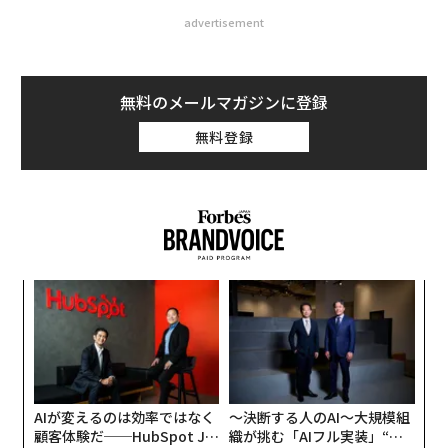
advertisement
無料のメールマガジンに登録
無料登録
〜
金
個
ア
ェ
の
た
AIが変えるのは効率ではなく
〜決断する人のAI〜大規模組
顧客体験だ──HubSpot Ja
織が挑む「AIフル実装」“使