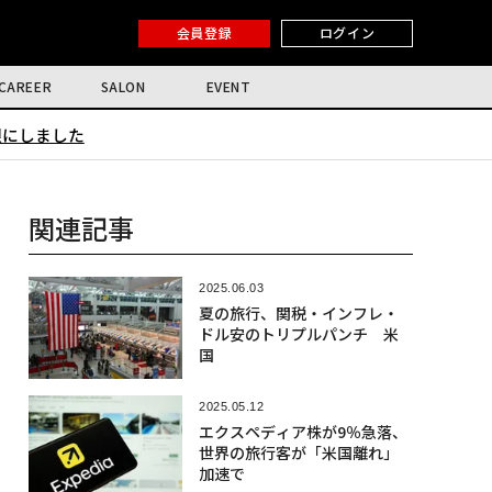
会員登録
ログイン
CAREER
SALON
EVENT
限にしました
関連記事
2025.06.03
夏の旅行、関税・インフレ・
ドル安のトリプルパンチ 米
国
2025.05.12
エクスペディア株が9％急落、
世界の旅行客が「米国離れ」
加速で