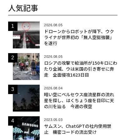
人気記事
2026.08.05
ドローンからロボットが降下、ウク
ライナが世界初の「無人空挺強襲」
を遂行
2026.08.05
ロシアの攻撃で給油所が150キロにわ
たり全滅、ウは米国の引き寄せに奔
走 全面侵攻1623日目
2026.08.04
暗い空にペルセウス座流星群の流れ
星を探し、はくちょう座を目印に天
の川を辿る 今週の夜空
2023.05.03
サムスン、ChatGPTの社内使用禁
止 機密コードの流出受け