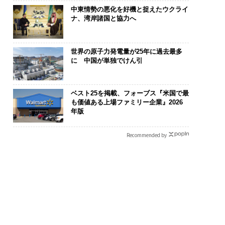
中東情勢の悪化を好機と捉えたウクライ
ナ、湾岸諸国と協力へ
世界の原子力発電量が25年に過去最多
に 中国が単独でけん引
ベスト25を掲載、フォーブス『米国で最
リカの農村の通信、
目先の転職ではなく「10
〜決断する人のA
も価値ある上場ファミリー企業』2026
の壁。2人の挑戦者が
年後の価値」をつくる─
代の金融パラ
年版
した「次なる武器」
─アサインの長期伴走型
ト、「超個別
支援とは
【MUFG×ウ
Recommended by
×PwC】