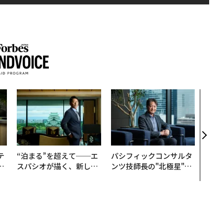
アフ
小1
手に
テ
“泊まる”を超えて──エ
パシフィックコンサルタ
レ
スパシオが描く、新しい
ンツ技師長の"北極星"。
世
日本のラグジュアリー
災害への無力感を乗り越
（前編）
え見つけた、防災一筋20
年の答え