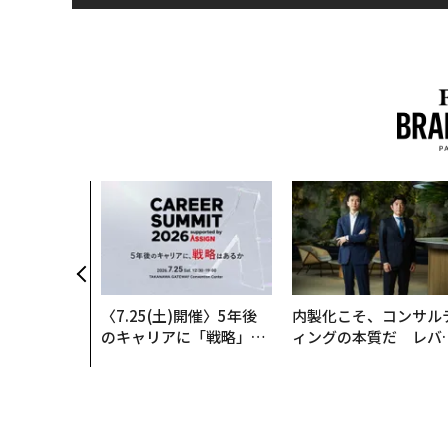
〈7.25(土)開催〉5年後
内製化こそ、コンサル
のキャリアに「戦略」は
ィングの本質だ レバ
あるか。トップエグゼク
ジーズが実践する、次
ティブのキャリアに触れ
代ファームの全貌
る1日│CAREER SUMMI
T 2026