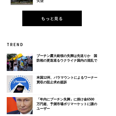
失墜
もっと見る
TREND
プーチン露大統領の失脚は先送りか 国
防相の更迭巡るウクライナ国内の混乱で
米国12州、パラマウントによるワーナー
買収の阻止求め提訴
「年内にプーチン失脚」に掛け金6500
万円超、予測市場ポリマーケットに謎の
ユーザー