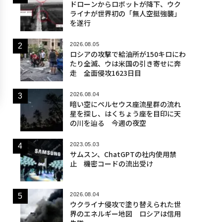
ドローンからロボットが降下、ウク
ライナが世界初の「無人空挺強襲」
を遂行
2026.08.05
ロシアの攻撃で給油所が150キロにわ
たり全滅、ウは米国の引き寄せに奔
走 全面侵攻1623日目
2026.08.04
暗い空にペルセウス座流星群の流れ
星を探し、はくちょう座を目印に天
の川を辿る 今週の夜空
2023.05.03
サムスン、ChatGPTの社内使用禁
止 機密コードの流出受け
2026.08.04
ウクライナ侵攻で塗り替えられた世
界のエネルギー地図 ロシアは信用