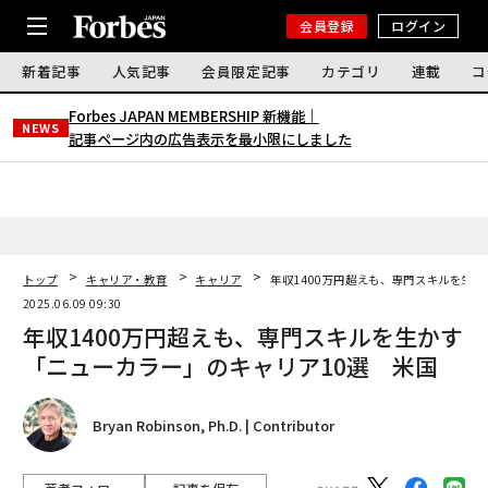
会員登録
ログイン
新着記事
人気記事
会員限定記事
カテゴリ
連載
コ
Forbes JAPAN MEMBERSHIP 新機能｜
NEWS
記事ページ内の広告表示を最小限にしました
トップ
キャリア・教育
キャリア
年収1400万円超えも、専門スキルを生
2025.06.09 09:30
年収1400万円超えも、専門スキルを生かす
「ニューカラー」のキャリア10選 米国
Bryan Robinson, Ph.D. | Contributor