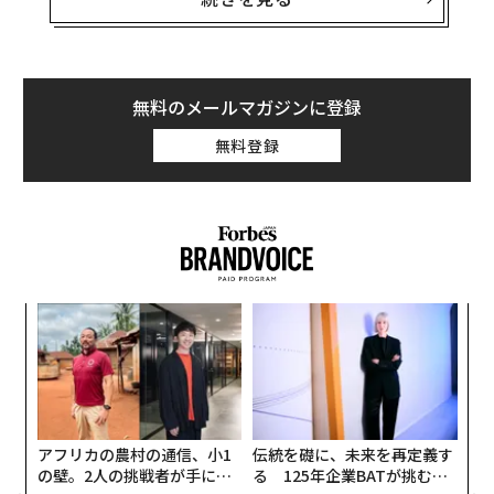
う。学位ではなくスキルを持つ人を求める企業が増える
につれ、ニューカラーの労働者は雇用市場で人気を集
マイクロクレデンシャルの取得で収入が最大「15％アップ」、最新調査
め、高収入を得るようになっている。
もう学歴では稼げない？ 「年収1500万円」を狙える6つの国際的な資格
無料のメールマガジンに登録
ニューカラー・キャリアとは
無料登録
学位不要で年収1700万円以上、必要なのは「たったひとつのスキル」
アクセンチュアの
報告書
は、以前は学位が必要でなかっ
た求人の応募者に4年制大学の学位をますます求めるよ
大卒でなくても年収1700万円、2035年までに需要が64％増加する仕事 米
国
うになっている「学歴インフレ」が広範にわたって如実
にみられ、米国の労働市場を非効率なものにしていると
大学
キャリア/キャリアアップ/キャリアパス/キャリア戦略
指摘している。同報告書によると、雇用主の60％以上が
採用
転職
働き方
リモート学習/オンライン学習
大卒でないという理由だけで、スキルや経験の面では条
ンツ
“
タグ：
就職/求職
学習/勉強
フリーランス／フリーランサー
件を満たす応募者を不採用にしている。
への
シ
た、
グ
学歴
ボランティア
スキル/スキルアップ
収入
エ
資格/資格取得
そこで、ニューカラー・キャリアの登場だ。これらの仕
設オ
が
事は通常、ブルーカラーのように肉体労働を伴わない。
が
また、ホワイトカラーとも違う。というのも、学位の代
アフリカの農村の通信、小1
伝統を礎に、未来を再定義す
わりに技能訓練を売りとしているからだ。ニューカラ
の壁。2人の挑戦者が手にし
る 125年企業BATが挑むス
advertisement