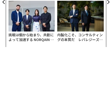
た「次なる武器」
モークレスな未来
ー・キャリアに対する需要は採用の潮流を変えつつあ
る。先進的な企業は、採用の必須要件から「4年制大学
の学位」という項目をなくしている。
新規雇用の60％がニューカラー職になるとの予測
挑戦は個から始まり、共創に
内製化こそ、コンサルティン
製造業の仕事も復活しつつあり、年収8万ドル（約1160
よって加速する NORQAIN JA
グの本質だ レバレジーズが
万円。1ドル＝145円換算）を超えるものもある。米労働
PAN 特別座談会
実践する、次世代ファームの
省労働統計局は、2020年から2030年の間に、新規雇用
全貌
の60％（なかには10万ドル［約1450万円超］の報酬を
得られるものもある）が学位を必要としないニューカラ
ーの職になると予測している。人工知能（AI）が仕事を
様変わりさせ、不況を懸念する声が根強く残っている
中、人々は学位が本当に価値あるものかどうか疑問に思
っており、ニューカラー労働者が要求を満たすことに気
づきつつある。
「これらの仕事はスキル主導型で、職場で学ぶ。そして
適応力は資格と同じくらい重要だ」と履歴書作成プラッ