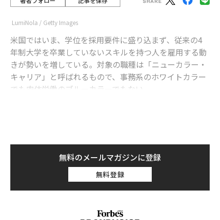
著者フォロー
記事を保存
LumiNola / Getty Images
米国ではいま、学位を採用要件に盛り込まず、従来の4
年制大学を卒業していないスキルを持つ人を雇用する動
きが勢いを増している。対象の職種は「ニューカラー・
キャリア」と呼ばれるもので、事務系のホワイトカラー
でも肉体労働のブルーカラーでもない。
ハーバード・ビジネス・レビュー
によると、この変化
は、学士号を持たないために昇進できず、低賃金の仕事
から抜け出せない多くの労働者に恩恵をもたらすとい
う。学位ではなくスキルを持つ人を求める企業が増える
につれ、ニューカラーの労働者は雇用市場で人気を集
無料のメールマガジンに登録
め、高収入を得るようになっている。
無料登録
advertisement
ニューカラー・キャリアとは