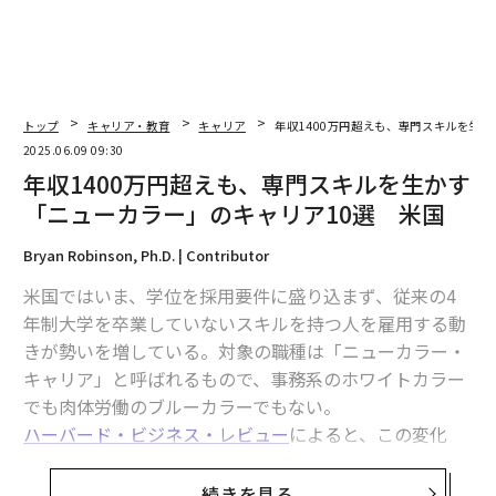
翻訳＝溝口慈子
トップ
キャリア・教育
キャリア
年収1400万円超えも、専門スキルを生
2025.06.09 09:30
2026年9月号発売中
年収1400万円超えも、専門スキルを生かす
「ニューカラー」のキャリア10選 米国
最新号の購入はこちらから
Bryan Robinson, Ph.D. | Contributor
米国ではいま、学位を採用要件に盛り込まず、従来の4
メンバーシップに登録する
年制大学を卒業していないスキルを持つ人を雇用する動
きが勢いを増している。対象の職種は「ニューカラー・
キャリア」と呼ばれるもので、事務系のホワイトカラー
でも肉体労働のブルーカラーでもない。
ハーバード・ビジネス・レビュー
によると、この変化
関連記事
は、学士号を持たないために昇進できず、低賃金の仕事
から抜け出せない多くの労働者に恩恵をもたらすとい
続きを見る
人材採用はスキル重視が鮮明に、米国で学位要件を廃止する大企業が増加