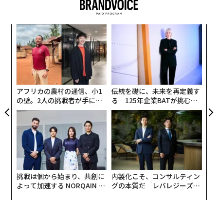
アクセンチュアの
報告書
は、以前は学位が必要でなかっ
た求人の応募者に4年制大学の学位をますます求めるよ
うになっている「学歴インフレ」が広範にわたって如実
ンツ
“
にみられ、米国の労働市場を非効率なものにしていると
への
シ
た、
グ
指摘している。同報告書によると、雇用主の60％以上が
エ
大卒でないという理由だけで、スキルや経験の面では条
設オ
が
件を満たす応募者を不採用にしている。
が
アフリカの農村の通信、小1
伝統を礎に、未来を再定義す
そこで、ニューカラー・キャリアの登場だ。これらの仕
の壁。2人の挑戦者が手にし
る 125年企業BATが挑むス
た「次なる武器」
モークレスな未来
事は通常、ブルーカラーのように肉体労働を伴わない。
また、ホワイトカラーとも違う。というのも、学位の代
わりに技能訓練を売りとしているからだ。ニューカラ
ー・キャリアに対する需要は採用の潮流を変えつつあ
る。先進的な企業は、採用の必須要件から「4年制大学
の学位」という項目をなくしている。
挑戦は個から始まり、共創に
内製化こそ、コンサルティン
よって加速する NORQAIN JA
グの本質だ レバレジーズが
PAN 特別座談会
実践する、次世代ファームの
全貌