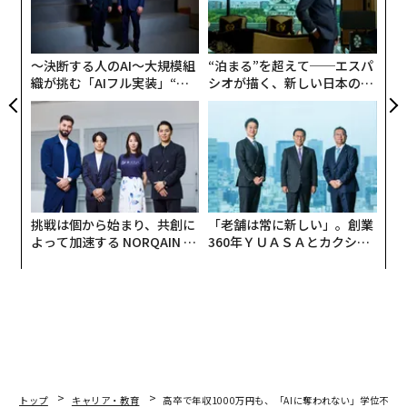
防
そこで、ニューカラー・キャリアの登場だ。これらの仕
─
ら
事は通常、ブルーカラーのように肉体労働を伴わない。
また、ホワイトカラーとも違う。というのも、学位の代
〜決断する人のAI〜大規模組
“泊まる”を超えて──エスパ
わりに技能訓練を売りとしているからだ。ニューカラ
織が挑む「AIフル実装」“使
シオが描く、新しい日本のラ
う”企業から“動く”企業へ【N
グジュアリー（前編）
ー・キャリアに対する需要は採用の潮流を変えつつあ
TTドコモビジネス×PwC】
る。先進的な企業は、採用の必須要件から「4年制大学
の学位」という項目をなくしている。
挑戦は個から始まり、共創に
「老舗は常に新しい」。創業
よって加速する NORQAIN JA
360年ＹＵＡＳＡとカクシン
PAN 特別座談会
CEO田尻望が語る、AIを超え
る人の価値
トップ
キャリア・教育
高卒で年収1000万円も、「AIに奪われない」学位不要の