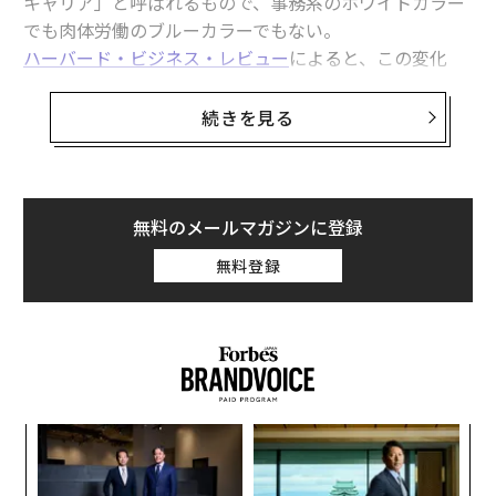
キャリア」と呼ばれるもので、事務系のホワイトカラー
でも肉体労働のブルーカラーでもない。
ハーバード・ビジネス・レビュー
によると、この変化
は、学士号を持たないために昇進できず、低賃金の仕事
から抜け出せない多くの労働者に恩恵をもたらすとい
続きを見る
う。学位ではなくスキルを持つ人を求める企業が増える
につれ、ニューカラーの労働者は雇用市場で人気を集
め、高収入を得るようになっている。
無料のメールマガジンに登録
ニューカラー・キャリアとは
無料登録
アクセンチュアの
報告書
は、以前は学位が必要でなかっ
た求人の応募者に4年制大学の学位をますます求めるよ
うになっている「学歴インフレ」が広範にわたって如実
にみられ、米国の労働市場を非効率なものにしていると
指摘している。同報告書によると、雇用主の60％以上が
大卒でないという理由だけで、スキルや経験の面では条
パ
件を満たす応募者を不採用にしている。
技
無
「