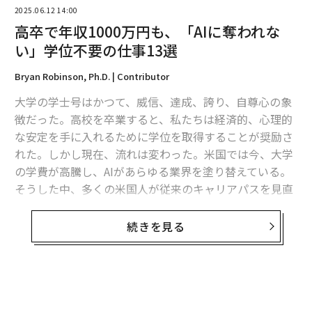
2025.06.12 14:00
高卒で年収1000万円も、「AIに奪われな
い」学位不要の仕事13選
Bryan Robinson, Ph.D. | Contributor
大学の学士号はかつて、威信、達成、誇り、自尊心の象
徴だった。高校を卒業すると、私たちは経済的、心理的
な安定を手に入れるために学位を取得することが奨励さ
れた。しかし現在、流れは変わった。米国では今、大学
の学費が高騰し、AIがあらゆる業界を塗り替えている。
そうした中、多くの米国人が従来のキャリアパスを見直
している。専門家の中には、4年制大学の学位は必要な
いと言う人もいる。学位がなくとも、高収入が得られ
続きを見る
て、AIの脅威にも耐性がある仕事に就けるからだ。
翻訳＝溝口慈子
AIの脅威に耐性のある13のキャリア
2026年9月号発売中
ホワイトカラーでもブルーカラーでもなく、「ニューカ