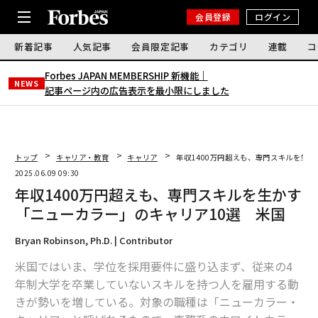
会員登録
ログイン
新着記事
人気記事
会員限定記事
カテゴリ
連載
コ
Forbes JAPAN MEMBERSHIP 新機能｜
NEWS
記事ページ内の広告表示を最小限にしました
トップ
キャリア・教育
キャリア
年収1400万円超えも、専門スキルを生
2025.06.09 09:30
年収1400万円超えも、専門スキルを生かす
「ニューカラー」のキャリア10選 米国
Bryan Robinson, Ph.D. | Contributor
米国ではいま、学位を採用要件に盛り込まず、従来の4
年制大学を卒業していないスキルを持つ人を雇用する動
きが勢いを増している。対象の職種は「ニューカラー・