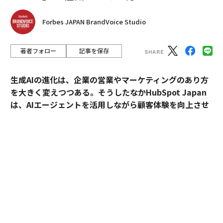
Forbes JAPAN BrandVoice Studio
著者フォロー
記事を保存
生成AIの進化は、企業の営業やマーケティングのあり方
を大きく変えつつある。そうしたなかHubSpot Japan
は、AIエージェントを活用しながら顧客体験を向上させ
るプラットフォームを提供している。
外資・日系・スタートアップを横断して採用支援を手掛
けるエンワールド・ジャパン代表取締役社長・山本裕介
氏が、HubSpot Japanカントリーマネージャーの伊佐
裕也氏との対談を通して、AI時代に求められる組織づく
りや人材のあり方を探った。