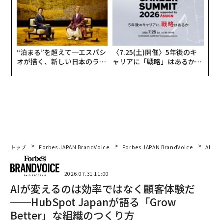
“泊まる”を超えて─エスパシ
〈7.25(土)開催〉5年後のキ
オが描く、新しい日本のラグ
ャリアに「戦略」はあるか。
ジュアリー（中編）
トップエグゼクティブのキャ
リアに触れる1日│CAREER S
UMMIT 2026
トップ
Forbes JAPAN BrandVoice
Forbes JAPAN BrandVoice
AIが
2026.07.31 11:00
AIが変えるのは効率ではなく顧客体験だ
──HubSpot Japanが語る「Grow
Better」な組織のつくり方