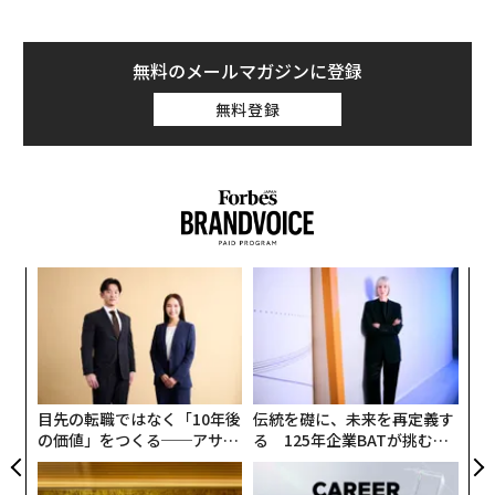
無料のメールマガジンに登録
無料登録
な
術
た
内
ア
グ
実
全
目先の転職ではなく「10年後
伝統を礎に、未来を再定義す
の価値」をつくる──アサイ
る 125年企業BATが挑むス
ンの長期伴走型支援とは
モークレスな未来