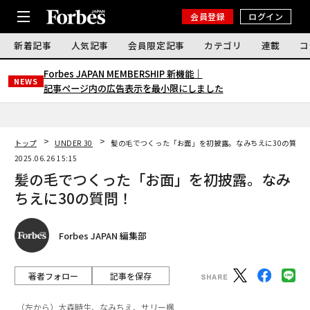
会員登録
ログイン
新着記事
人気記事
会員限定記事
カテゴリ
連載
コ
Forbes JAPAN MEMBERSHIP 新機能｜
NEWS
記事ページ内の広告表示を最小限にしました
トップ
UNDER 30
髪の毛でつくった「お面」を初披露。なみちえに30の質問
2025.06.26 15:15
髪の毛でつくった「お面」を初披露。なみ
ちえに30の質問！
Forbes JAPAN 編集部
著者フォロー
記事を保存
（左から）大森時生、なみちえ、サリー楓