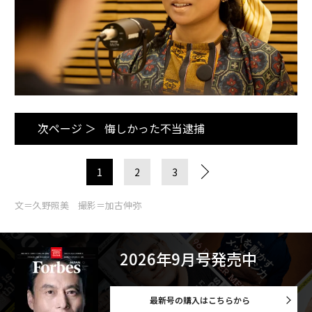
次ページ ＞
悔しかった不当逮捕
1
2
3
文＝久野照美 撮影＝加古伸弥
2026年9月号発売中
最新号の購入はこちらから