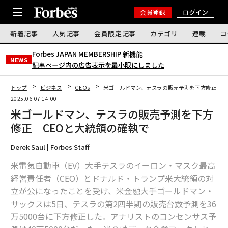
会員登録
ログイン
新着記事
人気記事
会員限定記事
カテゴリ
連載
コ
Forbes JAPAN MEMBERSHIP 新機能｜
NEWS
記事ページ内の広告表示を最小限にしました
トップ
ビジネス
CEOs
米ゴールドマン、テスラの販売予測を下方修正 C
2025.06.07 14:00
米ゴールドマン、テスラの販売予測を下方
修正 CEOと大統領の確執で
Derek Saul | Forbes Staff
米電気自動車（EV）大手テスラのイーロン・マスク最高
経営責任者（CEO）とドナルド・トランプ米大統領の対
立が公になったことを受け、米金融大手ゴールドマン・
サックスは5日、テスラの第2四半期の販売台数予測を36
万5000台に下方修正した。アナリストのコンセンサス予