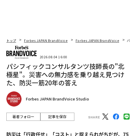
トップ
Forbes JAPAN BrandVoice
Forbes JAPAN BrandVoice
パシ
2026.08.04 16:00
パシフィックコンサルタンツ技師長の"北
極星"。災害への無力感を乗り越え見つけ
た、防災一筋20年の答え
Forbes JAPAN BrandVoice Studio
著者フォロー
記事を保存
防災は「行政任せ」「コスト」と捉えられがちだが、75