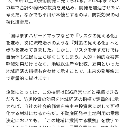
で、50件以上の技術開発に充てられる。2028年までの3
カ年で合計35億円の投資を見込み、開発を加速させたい
考えだ。なかでも平川が本懐とするのは、防災効果の可
視化技術だ。
「国はまずハザードマップなどで『リスクの見える化』
を進め、次に流域治水のような『対策の見える化』へと
歩みを進めてきました。しかし、リスクを示すだけでは
自治体も住民も立ち尽くしてしまう。人的・物的な被害
軽減効果だけでなく、地域総生産や税収、雇用といった
地域経済の指標も合わせて示すことで、未来の発展像ま
で定量的に描けます」
企業にとっては、この技術はESG経営などと接続できる
だろう。防災投資の効果を地域経済の指標で定量的に示
せれば、自社の社会的価値を株主や投資家に対して可視
化する材料になるからだ。不動産開発や土地利用の意思
決定においても、「この地域に投資する根拠」を数字で