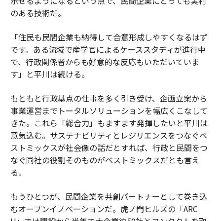
示せるようになるという点で、民間企業にとっても実利
のある技術だ。
「住民も民間企業も納得して合意形成しやすくなるはず
です。ある流域で産学官によるケーススタディが進行中
で、行政関係者からも好意的な反応もいただいていま
す」と平川は続ける。
もともと行政基点の仕事を多く引き受け、企画立案から
事業運営までトータルソリューションを幅広くこなして
きた。これら「総合力」もますます発揮したいと平川は
意気込む。サステナビリティとレジリエンスをつなぐベ
ストミックスが社会像の話だとすれば、行政と民間をつ
なぐ同社の役割そのものがベストミックスだとも言え
る。
もうひとつが、民間企業を共創パートナーとして巻き込
むオープンイノベーションだ。虎ノ門ヒルズの「ARC
H」では開設から半年で大企業約50社とコンタクトを取