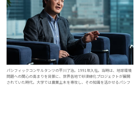
パシフィックコンサルタンツの平川了治。1991年入社。当時は、地球環境
問題への関心の高まりを背景に、世界各地で砂漠緑化プロジェクトが展開
されていた時代。大学では農業土木を専攻し、その知識を活かせるパシフ
ィックコンサルタンツに入社を決めた。
「防災は10点ずつを積み重ねる」。技師長の原
点
これほど広いビジョンを語れる平川とは、いったいどん
な人物なのか。そのキャリアをたどると、日本の防災史
との重なりも見えてくる。