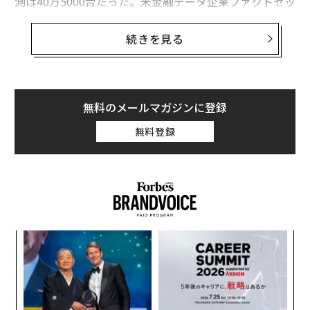
測は40万5000台だった。米金融データ企業ファクトセッ
トが伝えた。
続きを見る
これは前年同期比18％の減少となり、テスラの投資家向
け広報ウェブサイトに掲載されている四半期販売データ
の範囲では、少なくとも2015年以降最悪の数字となる。
無料のメールマガジンに登録
アナリストらは、同社はすでにEV購入者の基盤だった左
無料登録
派層の間でブランド感情が低下し苦境に陥っていたが、
今週明るみに出たマスクCEOとトランプ大統領の確執に
よって、さらなる重圧がかかる可能性があるとみてい
る。
模組
「
“使
3
【N
C
な
C】
る
術
た