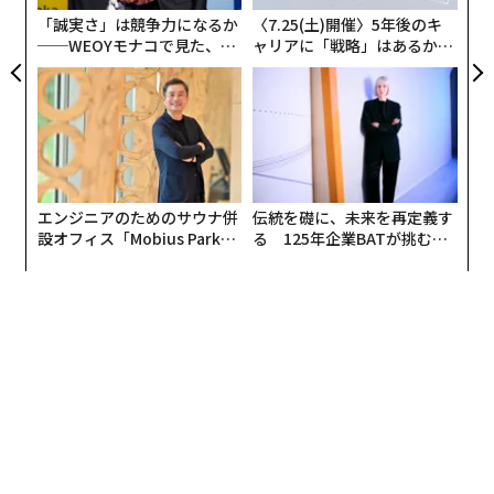
ア
「誠実さ」は競争力になるか
〈7.25(土)開催〉5年後のキ
──WEOYモナコで見た、く
ャリアに「戦略」はあるか。
ら寿司の経営哲学
トップエグゼクティブのキャ
リアに触れる1日│CAREER S
UMMIT 2026
エンジニアのためのサウナ併
伝統を礎に、未来を再定義す
設オフィス「Mobius Park」
る 125年企業BATが挑むス
がオープン──タマディック
モークレスな未来
が健康経営を徹底する理由