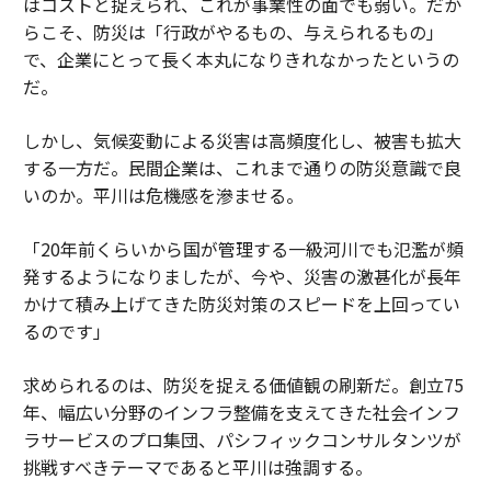
はコストと捉えられ、これが事業性の面でも弱い。だか
らこそ、防災は「行政がやるもの、与えられるもの」
で、企業にとって長く本丸になりきれなかったというの
だ。
しかし、気候変動による災害は高頻度化し、被害も拡大
する一方だ。民間企業は、これまで通りの防災意識で良
いのか。平川は危機感を滲ませる。
「20年前くらいから国が管理する一級河川でも氾濫が頻
発するようになりましたが、今や、災害の激甚化が長年
かけて積み上げてきた防災対策のスピードを上回ってい
るのです」
求められるのは、防災を捉える価値観の刷新だ。創立75
年、幅広い分野のインフラ整備を支えてきた社会インフ
ラサービスのプロ集団、パシフィックコンサルタンツが
挑戦すべきテーマであると平川は強調する。