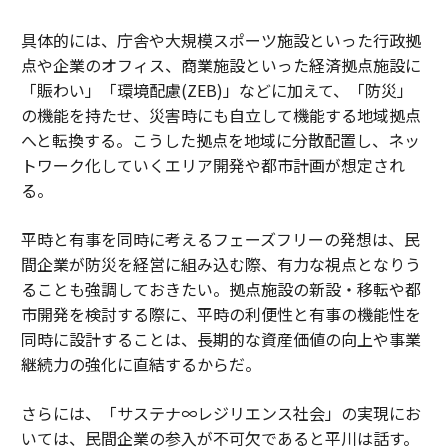
具体的には、庁舎や大規模スポーツ施設といった行政拠
点や企業のオフィス、商業施設といった経済拠点施設に
「賑わい」「環境配慮(ZEB)」などに加えて、「防災」
の機能を持たせ、災害時にも自立して機能する地域拠点
へと転換する。こうした拠点を地域に分散配置し、ネッ
トワーク化していくエリア開発や都市計画が想定され
る。
平時と有事を同時に考えるフェーズフリーの発想は、民
間企業が防災を経営に組み込む際、有力な視点となりう
ることも強調しておきたい。拠点施設の新設・移転や都
市開発を検討する際に、平時の利便性と有事の機能性を
同時に設計することは、長期的な資産価値の向上や事業
継続力の強化に直結するからだ。
さらには、「サステナ∞レジリエンス社会」の実現にお
いては、民間企業の参入が不可欠であると平川は話す。