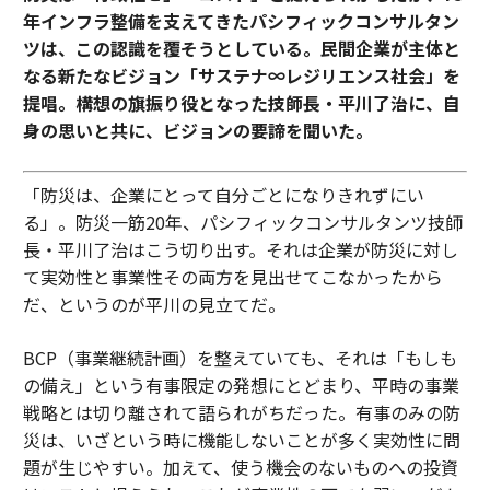
年インフラ整備を支えてきたパシフィックコンサルタン
ツは、この認識を覆そうとしている。民間企業が主体と
なる新たなビジョン「サステナ∞レジリエンス社会」を
提唱。構想の旗振り役となった技師長・平川了治に、自
身の思いと共に、ビジョンの要諦を聞いた。
「防災は、企業にとって自分ごとになりきれずにい
る」。防災一筋20年、パシフィックコンサルタンツ技師
長・平川了治はこう切り出す。それは企業が防災に対し
て実効性と事業性その両方を見出せてこなかったから
だ、というのが平川の見立てだ。
BCP（事業継続計画）を整えていても、それは「もしも
の備え」という有事限定の発想にとどまり、平時の事業
戦略とは切り離されて語られがちだった。有事のみの防
災は、いざという時に機能しないことが多く実効性に問
題が生じやすい。加えて、使う機会のないものへの投資