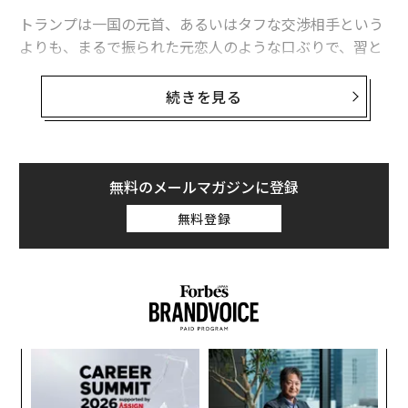
トランプは一国の元首、あるいはタフな交渉相手という
よりも、まるで振られた元恋人のような口ぶりで、習と
は「ディールを結ぶのがきわめて難しい」とソーシャル
メディアで
不満をこぼした
。結局のところ、中国は2国
続きを見る
間の貿易ディール（取引）に関心がないのではないか？
そうやっと気づき始めたかのような、わりと本音に聞こ
える書き込みだった。
無料のメールマガジンに登録
この「吐露」にはいくつも疑問がわく。ここではすべて
無料登録
を挙げきれないが、たとえば、トランプは2017〜21年の
大統領1期目に、習から冷たくあしらわれたことを覚え
ていないのか？ あるいは、2025年現在の習を取り巻く
状況を見て、どうして彼がもう一度、米中交渉に乗り気
になるというふうに思えるのか？
“
オ
ジ
な