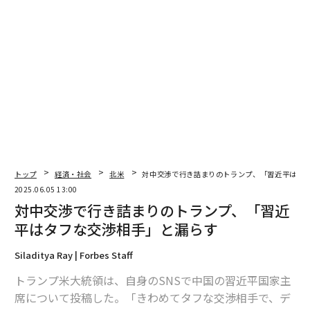
翻訳・編集＝江戸伸禎
2026年9月号発売中
最新号の購入はこちらから
トップ
経済・社会
北米
対中交渉で行き詰まりのトランプ、「習近平はタ
2025.06.05 13:00
メンバーシップに登録する
対中交渉で行き詰まりのトランプ、「習近
平はタフな交渉相手」と漏らす
Siladitya Ray | Forbes Staff
関連記事
トランプ米大統領は、自身のSNSで中国の習近平国家主
席について投稿した。「きわめてタフな交渉相手で、デ
関税一時引き下げでも楽観できない中国経済 トランプ発「不確実性」が