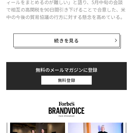
ィールをまとめるのが難しい」と語り、5月中旬の会談
重荷に
で相互の高関税を90日間引き下げることで合意した、米
ドルの「法外な特権」は終焉へ 浮上のチャンスうかがうユーロ
中の今後の貿易協議の行方に対する懸念を高めている。
トランプの誤算 一方的な関税に日本が「壮大で見事な」抵抗
続きを見る
トランプの下で米国は「営利大学大国」に？ 職業学校を支援、所得向上
効果には疑問符
トランプの大学締め付けで留学生の「米国離れ」も ハーバードに代わる
進学先は？
無料のメールマガジンに登録
ドナルド・トランプ
習近平
アメリカ経済
日本経済
無料登録
韓国
中国
アメリカ
日本
EU/欧州連合
関税
タグ：
デフレーション
石破茂
中国経済
米ドル
国債
大統領は米東部時間6月4日午前2時頃のトゥルース・ソ
韓国経済
李在明/イ・ジェミョン
ーシャルの投稿で、「私は中国の習主席が好きで、ずっ
とそうだったし、これからもそうだ。しかし彼は非常に
タフで、ディールをまとめるのがきわめて難しい相手
advertisement
“
だ」と投稿した。
オ