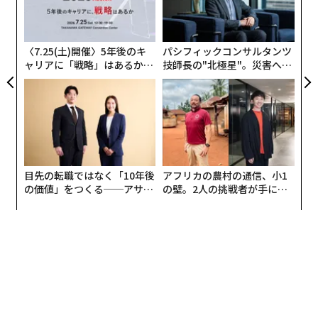
術
た
ア
〈7.25(土)開催〉5年後のキ
パシフィックコンサルタンツ
ャリアに「戦略」はあるか。
技師長の"北極星"。災害への
トップエグゼクティブのキャ
無力感を乗り越え見つけた、
リアに触れる1日│CAREER S
防災一筋20年の答え
UMMIT 2026
目先の転職ではなく「10年後
アフリカの農村の通信、小1
の価値」をつくる──アサイ
の壁。2人の挑戦者が手にし
ンの長期伴走型支援とは
た「次なる武器」