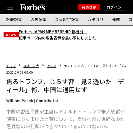
会員登録
ログイン
新着記事
人気記事
会員限定記事
カテゴリ
連載
コ
Forbes JAPAN MEMBERSHIP 新機能｜
NEWS
記事ページ内の広告表示を最小限にしました
トップ
経済・社会
アジア
焦るトランプ、じらす習 見え透いた「ディー
2025.06.07 09:00
焦るトランプ、じらす習 見え透いた「デ
ィール」術、中国に通用せず
William Pesek | Contributor
中国の習近平国家主席はドナルド・トランプ米大統領が
深夜にぶちまけた言葉について、自分へのお世辞なのか
愚弄なのか判断がつきかねているのではないか。