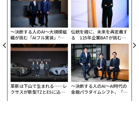
ジ
ホワイトハウスは今週中のどこかのタイミングで両首脳
エ
設オ
の電話会談が予定されていると述べていたが、トランプ
が
のこの投稿が、そうした会談を受けてのものかどうかは
が
〜決断する人のAI〜大規模組
伝統を礎に、未来を再定義す
明らかになっていない。また、トランプは中国との貿易
織が挑む「AIフル実装」“使
る 125年企業BATが挑むス
協議の現状については一切言及していない。
う”企業から“動く”企業へ【N
モークレスな未来
TTドコモビジネス×PwC】
革新は下山で生まれる──レ
〜決断する人のAI〜AI時代の
クサスが新型TZとESに込め
金融パラダイムシフト、「超
た「DISCOVER」の哲学
個別化」の核心 【MUFG×ウ
ェルスナビ×PwC】