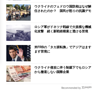
ウクライナのフェドロウ国防相はなぜ解
任されたのか？ 国民が怒りの抗議デモ
ロシア軍がドネツク戦線で大規模な機械
化攻撃 続く新戦術模索と透ける苦境
米FRBの「タカ派転換」でアジアはます
ます苦境に
ウクライナ侵攻に伴う制裁下でもロシア
から撤退しない国際企業
Recommended by