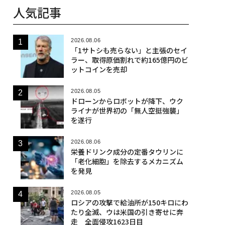
人気記事
2026.08.06
「1サトシも売らない」と主張のセイ
ラー、取得原価割れで約165億円のビ
ットコインを売却
2026.08.05
ドローンからロボットが降下、ウク
ライナが世界初の「無人空挺強襲」
を遂行
2026.08.06
栄養ドリンク成分の定番タウリンに
「老化細胞」を除去するメカニズム
を発見
2026.08.05
ロシアの攻撃で給油所が150キロにわ
たり全滅、ウは米国の引き寄せに奔
走 全面侵攻1623日目