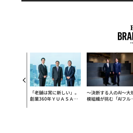
「老舗は常に新しい」。
〜決断する人のAI〜大
創業360年ＹＵＡＳＡと
模組織が挑む「AIフル
カクシンCEO田尻望が語
装」“使う”企業から“
る、AIを超える人の価値
く”企業へ【NTTドコ
ビジネス×PwC】