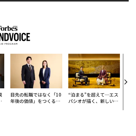
挑戦
創に
QAI
規
目先の転職ではなく「10
“泊まる”を超えて─エス
実
年後の価値」をつくる─
パシオが描く、新しい日
動
─アサインの長期伴走型
本のラグジュアリー（中
モ
支援とは
編）