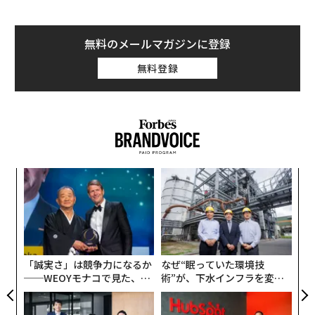
無料のメールマガジンに登録
無料登録
〜
織
う
「
T
3
C
る
「誠実さ」は競争力になるか
なぜ“眠っていた環境技
──WEOYモナコで見た、く
術”が、下水インフラを変え
ら寿司の経営哲学
たのか──産総研×月島JFE
アクアソリューションの10年