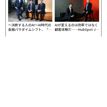
〜決断する人のAI〜AI時代の
AIが変えるのは効率ではなく
金融パラダイムシフト、「超
顧客体験だ──HubSpot Ja
個別化」の核心 【MUFG×ウ
panが語る「Grow Better」
ェルスナビ×PwC】
な組織のつくり方