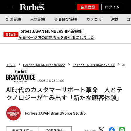
会員登録
ログイン
新着記事
人気記事
会員限定記事
カテゴリ
連載
コ
Forbes JAPAN MEMBERSHIP 新機能｜
NEWS
記事ページ内の広告表示を最小限にしました
トップ
Forbes JAPAN BrandVoice
Forbes JAPAN BrandVoice
AI
2025.06.25 11:00
AI時代のカスタマーサポート革命 人とテ
クノロジーが生み出す「新たな顧客体験」
Forbes JAPAN BrandVoice Studio
著者フォロー
記事を保存