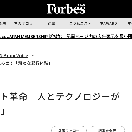
記事
カテゴリ
連載
コラムニスト
AWARD
rbes JAPAN MEMBERSHIP 新機能｜
記事ページ内の広告表示を最小
N BrandVoice
生み出す「新たな顧客体験」
ート革命 人とテクノロジーが
験」
著者フォロー
記事を保存