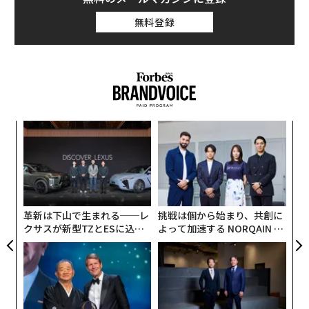
無料登録
“
シ
グ
内
グ
実
全
革新は下山で生まれる──レ
挑戦は個から始まり、共創に
クサスが新型TZとESに込め
よって加速する NORQAIN JA
た「DISCOVER」の哲学
PAN 特別座談会