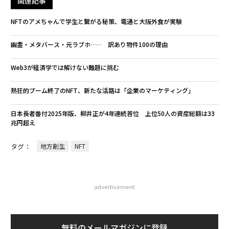
関連記事
NFTのアメちゃんで学生と繋がる秘策、電通と大阪外食が実験
幽霊・メタバース・元ラブホ…… 訳あり物件100の理由
Web3が経済学では解けない難題に挑む
熱狂的ブーム終了のNFT、新たな活路は「企業のマーケティング」
日本長者番付2025年版、柳井正が4年連続首位 上位50人の資産総額は33
兆円超え
タグ：
地方創生
NFT
advertisement
無料のメールマガジンに登録