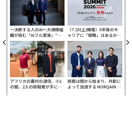
個
内
ェ
グ
実
全
〜決断する人のAI〜大規模組
〈7.25(土)開催〉5年後のキ
ARでアメをNFTとして読み込む。
織が挑む「AIフル実装」“使
ャリアに「戦略」はあるか。
う”企業から“動く”企業へ【N
トップエグゼクティブのキャ
TTドコモビジネス×PwC】
リアに触れる1日│CAREER S
参加学生には通常の丸い形のアメが与えられる。スマー
UMMIT 2026
トフォンをアメに近づけるだけで、その画像がNFTとし
てウォレットアプリに読み込まれ、簡単にアプリに追加
できる。その後、大阪市内の協力飲食店舗やイベント関
連施設でのメンターとの交流などを重ねるごとに、参加
アフリカの農村の通信、小1
挑戦は個から始まり、共創に
者はアメの形を変えていく。これはメンターと学生との
の壁。2人の挑戦者が手にし
よって加速する NORQAIN JA
「温かい」関係性が深まっていく様子を表現するもの
た「次なる武器」
PAN 特別座談会
だ。参加学生とメンターの双方がアメの形を確認でき、
モチベーションやエンゲージメントの向上が期待され
る。