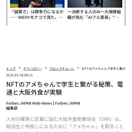
「誠実さ」は競争力になるか
〜決断する人のAI〜大規模組
──WEOYモナコで見た、く
織が挑む「AIフル実装」“使
ら寿司の経営哲学
う”企業から“動く”企業へ【N
TTドコモビジネス×PwC】
トップ
テクノロジー
ブロックチェーン
NFTのアメちゃんで学生と繋がる
2025.05.26 08:15
NFTのアメちゃんで学生と繋がる秘策、電
通と大阪外食が実験
Forbes JAPAN Web-News | Forbes JAPAN
編集部
人材の確保と定着に悩む大阪外食産業協会（ORA）は、
就活生と仲良しになるために「アメちゃん」を配ること