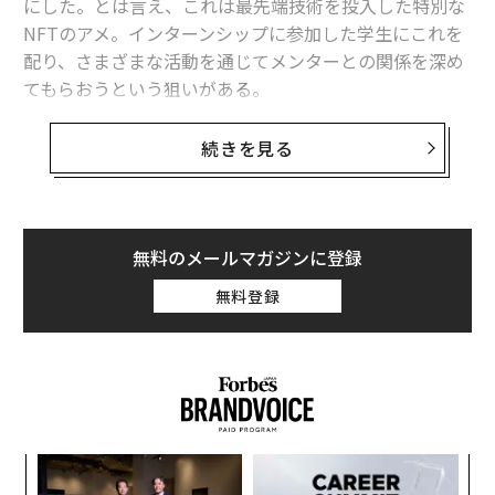
にした。とは言え、これは最先端技術を投入した特別な
NFTのアメ。インターンシップに参加した学生にこれを
配り、さまざまな活動を通じてメンターとの関係を深め
てもらおうという狙いがある。
ORAは、電通グループの研究開発組織、電通イノベーシ
続きを見る
ョンイニシアティブ（DII）と共同で、AR（拡張現実）と
NFT（非代替性トークン）を融合させた新技術「ARNF
T」で人材ネットワークを作る実証実験を2025年6月か
ら開始する。
無料のメールマガジンに登録
無料登録
〜
金