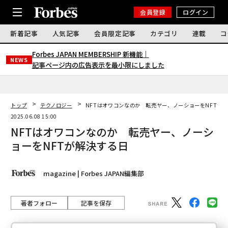
会員登録
ログイン
新着記事
人気記事
会員限定記事
カテゴリ
連載
コ
Forbes JAPAN MEMBERSHIP 新機能｜
NEWS
記事ページ内の広告表示を最小限にしました
トップ
テクノロジー
NFTはオワコンなのか 転売ヤー、ノーショーをNFTが
2025.06.08 15:00
NFTはオワコンなのか 転売ヤー、ノーシ
ョーをNFTが解決する日
magazine | Forbes JAPAN編集部
著者フォロー
記事を保存