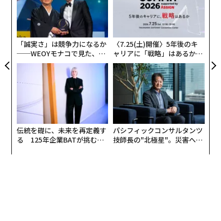
明
pa
〜
な
織
う
T
「誠実さ」は競争力になるか
〈7.25(土)開催〉5年後のキ
──WEOYモナコで見た、く
ャリアに「戦略」はあるか。
ら寿司の経営哲学
トップエグゼクティブのキャ
リアに触れる1日│CAREER S
UMMIT 2026
伝統を礎に、未来を再定義す
パシフィックコンサルタンツ
Getty images
る 125年企業BATが挑むス
技師長の"北極星"。災害への
モークレスな未来
無力感を乗り越え見つけた、
イギリスで試験導入された際には、企業の欠勤や離職率
防災一筋20年の答え
が低下し、ワークライフバランスの改善に強く関与した
という。ヘイズ・ジャパンのマネージング・ディレクタ
ーであるグラント・トレンズ氏は、「日本においては、
従業員のウェルビーイングを高めるワークライフバラン
ス施策が、採用・定着の両面でプラスに働いています」