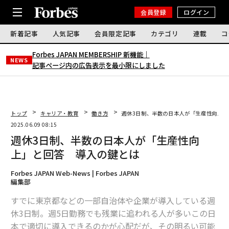
会員登録
ログイン
新着記事
人気記事
会員限定記事
カテゴリ
連載
コ
Forbes JAPAN MEMBERSHIP 新機能｜
NEWS
記事ページ内の広告表示を最小限にしました
トップ
キャリア・教育
働き方
週休3日制、半数の日本人が「生産性向上」
2025.06.09 08:15
週休3日制、半数の日本人が「生産性向
上」と回答 導入の鍵とは
Forbes JAPAN Web-News | Forbes JAPAN
編集部
すでに東京都などの一部自治体や企業が導入している週
休3日制。週5日勤務でも残業に追われる人が多いこの日
本で適切に導入できるのかが心配だが、その明るい可能