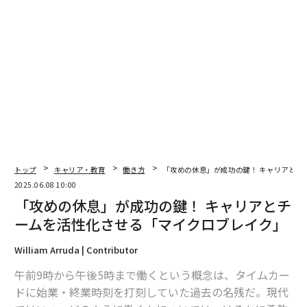
と話している。35パーセントのビジネスパーソンが「転
職先を検討する際にこうした取り組みを重視する」と回
答し、40パーセントは「ワークライフバランスの良さか
ら現在の企業にとどまっている」と答えたという。
選択的週休3日制ではなく、全社で決められた日を休み
とすれば、オフィスの稼動日が1日減り経費が削減され
るというメリットもある。それがカーボンフットプリン
トの軽減にも寄与するとのことだ。
トップ
キャリア・教育
働き方
「攻めの休息」が成功の鍵！ キャリアとチ
厚生労働省は選択的週休3日制を推奨している。こうし
2025.06.08 10:00
「攻めの休息」が成功の鍵！ キャリアとチ
た週休3日制への肯定的な空気を受けて、日本でも一気
に広がりを見せる可能性がある。だが、余裕のある大手
ームを活性化させる「マイクロブレイク」
企業が週休3日制を導入した際の、下請けへの影響も考
William Arruda | Contributor
えなければならない。下請けの犠牲の上に成り立つ週休
3日制では困る。社会全体のワークライフバランスと生
午前9時から午後5時まで働くという概念は、タイムカー
産性が向上する形に整えていく必要があるだろう。
ドに始業・終業時刻を打刻していた過去の名残だ。現代