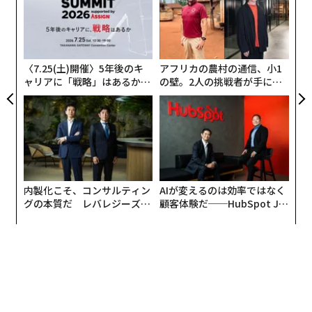
個
間、その他の長い休憩とは異なり、マイクロブレイクは
令和時代のパパ像がみえる、父親の6割が「育児＞仕事」で転職
「
ェ
1日のリズムの中に織り込まれている。やる気とマイン
3
C
ドフルネスを生み出す、わずかながらも強力な時間だ。
夏限定で金曜日が時短や休日に、北米企業の55％が導入
る
〈7.25(土)開催〉5年後のキ
アフリカの農村の通信、小1
パフォーマンスや健康を持続させるための投資
「週4日勤務」が今後広がっていく5つの納得の理由
ャリアに「戦略」はあるか。
の壁。2人の挑戦者が手にし
トップエグゼクティブのキャ
た「次なる武器」
マイクロブレイクは単に気分転換を図る習慣的な行為で
リアに触れる1日│CAREER S
週休3日制は「生涯現役」につながる、仕事が楽しいものになる
UMMIT 2026
はない。私たちの脳が集中力を維持できるのは疲労が蓄
積するまでの25～30分程度だということが研究で一貫し
職場/オフィス
生産性
ワークライフバランス
休暇
タグ：
て示されている。休憩を中断と考えるのではなく、パフ
調査/調査結果
ォーマンスを持続させるための投資と考えよう。
内製化こそ、コンサルティン
AIが変えるのは効率ではなく
グの本質だ レバレジーズが
顧客体験だ──HubSpot Ja
実践する、次世代ファームの
panが語る「Grow Better」
advertisement
全貌
な組織のつくり方