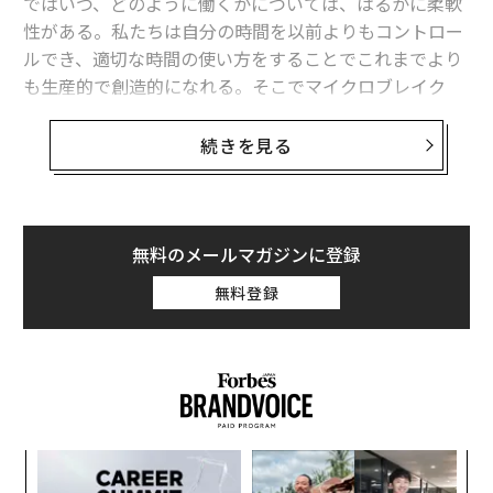
ではいつ、どのように働くかについては、はるかに柔軟
プレスリリース
性がある。私たちは自分の時間を以前よりもコントロー
ルでき、適切な時間の使い方をすることでこれまでより
文 ＝ 金井哲夫
も生産的で創造的になれる。そこでマイクロブレイク
（小休憩）の出番だ。仕事の合間にとるわずかな休憩は
注意散漫や怠惰を表すものではなく、注意力を高め、燃
続きを見る
2026年9月号発売中
え尽き症候群（バーンアウト）と闘う上で鍵となる。
マイクロブレイクとは
最新号の購入はこちらから
無料のメールマガジンに登録
マイクロブレイクとは、心身をリセットするために仕事
中に意図的に取る短い休憩のことだ。わずか数秒のもの
無料登録
メンバーシップに登録する
もあれば、数分かかるものもある。その中身はさまざま
で、立ち上がってストレッチをしたり、オフィス内を歩
き回ったり。また、水を飲んだり、窓の外に目をやった
り、あるいは手早く呼吸法を実践するというのもある
関連記事
（ストレスコーチのジョーダン・フリードマンによるこ
の
クイック・カーム・テクニック
は人気があり、簡単か
るか
〜
旅館DXの旗手、元湯陣屋4代目女将が「週休3日」でV字回復できた理由
つ効果的だ）。予定された休暇や目一杯取る昼食の時
、く
金