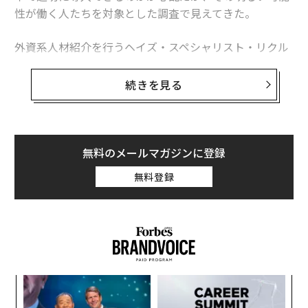
性が働く人たちを対象とした調査で見えてきた。
外資系人材紹介を行うヘイズ・スペシャリスト・リクル
ーメント・ジャパンは、日本、中国、香港特別行政区、
マレーシア、シンガポールの5つの地域で働くビジネス
続きを見る
パーソンを対象に、週休3日制に関する意識調査を実施
した（回答数458）。それによると、「週4日勤務の方
が、週5日勤務より生産性が上がると思うか」との質問
に、中国は73パーセント、香港は69パーセント、マレー
無料のメールマガジンに登録
シアは65パーセントが肯定的な回答をしている。日本で
無料登録
も54パーセントが「より業務に集中できる」と答えた。
勤務時間が1日減ればどれだけ忙しくなるのかと心配す
る声も聞かれそうだが、実際に調査で判明したのは、
「業務量が多すぎる」という回答はわずか9パーセント
で、肯定派が大多数を占めた。
果を
A
EN
顧客