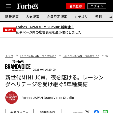
会員登録
ログイン
新着記事
人気記事
会員限定記事
カテゴリ
連載
コ
Forbes JAPAN MEMBERSHIP 新機能｜
NEWS
記事ページ内の広告表示を最小限にしました
トップ
Forbes JAPAN BrandVoice
Forbes JAPAN BrandVoice
新世代
2025.06.16 20:00
新世代MINI JCW、夜を駆ける。レーシン
グヘリテージを受け継ぐ5車種集結
Forbes JAPAN BrandVoice Studio
著者フォロー
記事を保存