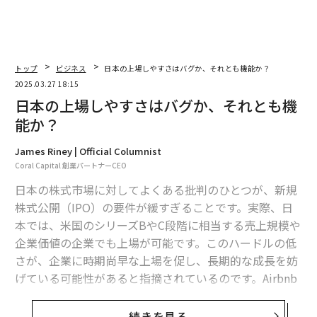
トップ
ビジネス
日本の上場しやすさはバグか、それとも機能か？
2025.03.27 18:15
日本の上場しやすさはバグか、それとも機
能か？
James Riney | Official Columnist
Coral Capital 創業パートナーCEO
日本の株式市場に対してよくある批判のひとつが、新規
株式公開（IPO）の要件が緩すぎることです。実際、日
本では、米国のシリーズBやC段階に相当する売上規模や
企業価値の企業でも上場が可能です。このハードルの低
さが、企業に時期尚早な上場を促し、長期的な成長を妨
げている可能性があると指摘されているのです。Airbnb
やInstacartといったシリコンバレーのスター企業が上場
までに10年以上を要した例を引き合いに出し、米国の上
続きを見る