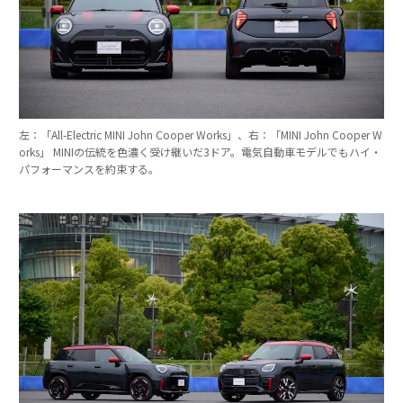
左：「All-Electric MINI John Cooper Works」、右：「MINI John Cooper W
orks」 MINIの伝統を色濃く受け継いだ3ドア。電気自動車モデルでもハイ・
パフォーマンスを約束する。