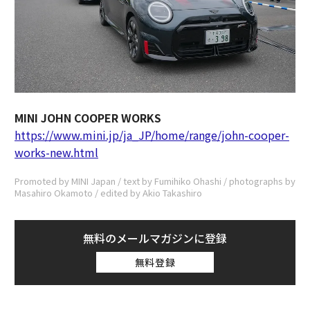
MINI JOHN COOPER WORKS
https://www.mini.jp/ja_JP/home/range/john-cooper-
works-new.html
Promoted by MINI Japan / text by Fumihiko Ohashi / photographs by
Masahiro Okamoto / edited by Akio Takashiro
無料のメールマガジンに登録
無料登録