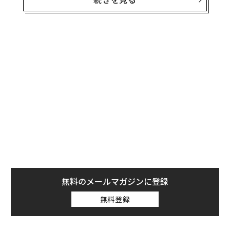
場基準を見習うべきだとする意見も多く見受けられま
す。
こうした指摘には一理あるものの、単純化されすぎてい
る面もあります。米国と日本の上場環境について議論す
る際には、両国の背景や歴史を踏まえて考えることが重
要です。
歴史的背景：米国のIPO環境
現在の上場環境を理解するには、まず2000年代初頭より
前の米国のIPO環境を振り返る必要があります。今と違
い、当時は有望な企業が創業から数年で上場することが
珍しくありませんでした。
無料のメールマガジンに登録
代表的な例：
無料登録
Amazon：1994年創業、1997年上場（3年後）