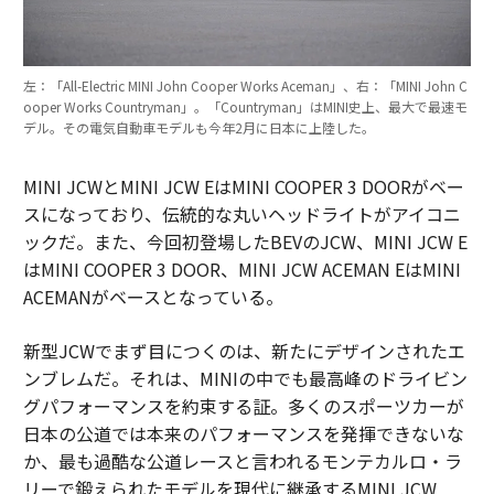
左：「All-Electric MINI John Cooper Works Aceman」、右：「MINI John C
ooper Works Countryman」。「Countryman」はMINI史上、最大で最速モ
デル。その電気自動車モデルも今年2月に日本に上陸した。
MINI JCWとMINI JCW EはMINI COOPER 3 DOORがベー
スになっており、伝統的な丸いヘッドライトがアイコニ
ックだ。また、今回初登場したBEVのJCW、MINI JCW E
はMINI COOPER 3 DOOR、MINI JCW ACEMAN EはMINI
ACEMANがベースとなっている。
新型JCWでまず目につくのは、新たにデザインされたエ
ンブレムだ。それは、MINIの中でも最高峰のドライビン
グパフォーマンスを約束する証。多くのスポーツカーが
日本の公道では本来のパフォーマンスを発揮できないな
か、最も過酷な公道レースと言われるモンテカルロ・ラ
リーで鍛えられたモデルを現代に継承するMINI JCW