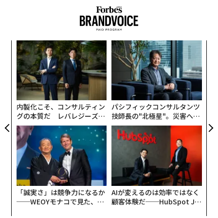
Netscape：1994年創業、1995年上場（1年後）
eBay：1995年創業、1998年上場（3年後）
このように短期間で上場することがあまりにも一般的で
あったため、株式の権利確定期間（ベスティング期間）
“
もその前提に基づいて業界標準が形成されました。従業
オ
員ストックオプションのベスティング期間が一般的に4
ジ
伝
年間とされているのも、そのためです。
る
モ
米国の規制変更と市場の変化
内製化こそ、コンサルティン
パシフィックコンサルタンツ
グの本質だ レバレジーズが
技師長の"北極星"。災害への
2000年代初頭に、米国のIPO環境は大きく変化しまし
実践する、次世代ファームの
無力感を乗り越え見つけた、
た。
全貌
防災一筋20年の答え
1.
規制環境の変化
：2002年に施行されたSOX法により、
厳格な財務報告とコーポレートガバナンスの要件が導入
され、
IPOはより複雑かつコストのかかるものとなりました。
「誠実さ」は競争力になるか
AIが変えるのは効率ではなく
──WEOYモナコで見た、く
顧客体験だ──HubSpot Ja
ら寿司の経営哲学
panが語る「Grow Better」
2.
未上場市場への資金流入
：同時に、未上場市場へ資金