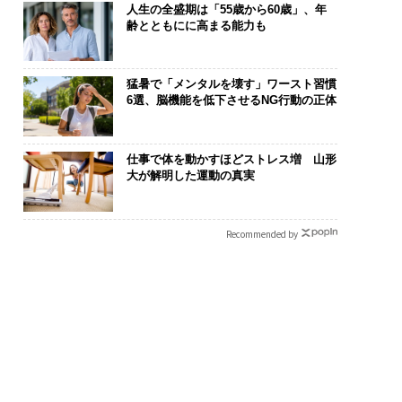
人生の全盛期は「55歳から60歳」、年
齢とともにに高まる能力も
猛暑で「メンタルを壊す」ワースト習慣
6選、脳機能を低下させるNG行動の正体
仕事で体を動かすほどストレス増 山形
は下山で生まれる─
〜決断する人のAI〜大規
「老舗は常に
大が解明した運動の真実
クサスが新型TZとE
模組織が挑む「AIフル実
創業360年Ｙ
込めた「DISCOVE
装」“使う”企業から“動
カクシンCEO
の哲学
く”企業へ【NTTドコモ
る、AIを超え
Recommended by
ビジネス×PwC】