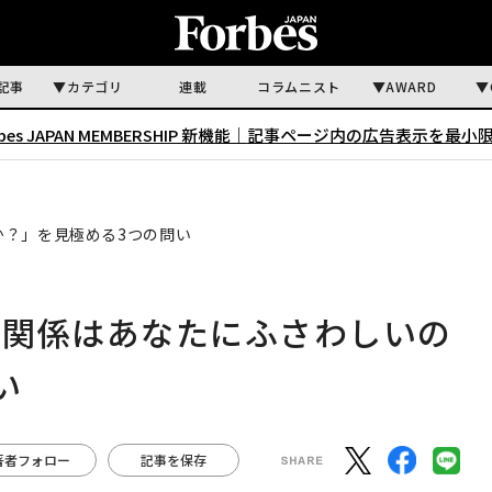
記事
カテゴリ
連載
コラムニスト
AWARD
rbes JAPAN MEMBERSHIP 新機能｜
記事ページ内の広告表示を最小
か？」を見極める3つの問い
愛関係はあなたにふさわしいの
問い
著者フォロー
記事を保存