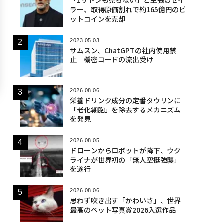
ラー、取得原価割れで約165億円のビ
ットコインを売却
2023.05.03
サムスン、ChatGPTの社内使用禁
止 機密コードの流出受け
2026.08.06
栄養ドリンク成分の定番タウリンに
「老化細胞」を除去するメカニズム
を発見
2026.08.05
ドローンからロボットが降下、ウク
ライナが世界初の「無人空挺強襲」
を遂行
2026.08.06
思わず吹き出す「かわいさ」、世界
最高のペット写真賞2026入選作品