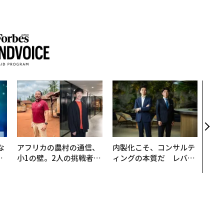
革新
─レ
Sに
R」
な
アフリカの農村の通信、
内製化こそ、コンサルテ
で
小1の壁。2人の挑戦者が
ィングの本質だ レバレ
哲
手にした「次なる武器」
ジーズが実践する、次世
代ファームの全貌