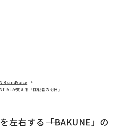
N BrandVoice
ENTIALが支える「挑戦者の明日」
左右する――「BAKUNE」の