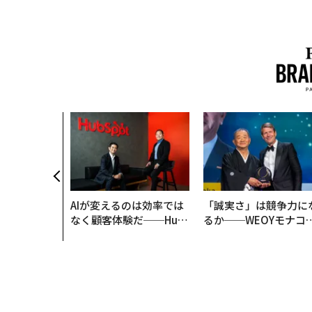
AIが変えるのは効率では
「誠実さ」は競争力に
なく顧客体験だ──Hub
るか──WEOYモナコ
Spot Japanが語る「Gr
見た、くら寿司の経営
ow Better」な組織のつ
学
くり方