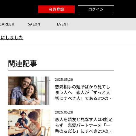
会員登録
ログイン
CAREER
SALON
EVENT
限にしました
関連記事
2025.05.29
恋愛相手の短所ばかり見てし
まう人へ 恋人が「ずっと大
切にすべき人」である3つのサ
イン
2025.05.28
恋人を親友と見なす人は4割足
らず 恋愛パートナーを「一
番の友だち」にすべき2つの理