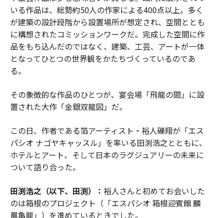
いる作品は、総勢約50人の作家による400点以上。多く
が建築の設計段階から設置場所が想定され、空間ととも
に構想されたコミッションワークだ。完成した空間に作
品をもち込んだのではなく、建築、工芸、アートが一体
となってひとつの世界観をかたちづくっているのであ
る。
その象徴的な作品のひとつが、宴会場「飛龍の間」に設
置された大作「金銀双龍図」だ。
この日、作者である箔アーティスト・裕人礫翔が「エス
パシオ ナゴヤキャッスル」を率いる田渕浩之とともに、
ホテルとアート、そして日本のラグジュアリーの未来に
ついて語り合った。
田渕浩之（以下、田渕）：
裕人さんと初めてお会いした
のは箱根のプロジェクト（「エスパシオ 箱根迎賓館 麟
鳳亀龍」）を進めているときでした。