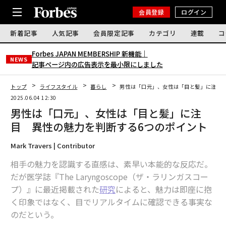
会員登録
ログイン
新着記事
人気記事
会員限定記事
カテゴリ
連載
コ
Forbes JAPAN MEMBERSHIP 新機能｜
NEWS
記事ページ内の広告表示を最小限にしました
トップ
ライフスタイル
暮らし
男性は「口元」、女性は「目と髪」に注目 
2025.06.04 12:30
男性は「口元」、女性は「目と髪」に注
目 異性の魅力を判断する6つのポイント
Mark Travers | Contributor
相手の魅力を認識する直感は、素早い本能的な反応だ。
だが医学誌『The Laryngoscope（ザ・ラリンガスコー
プ）』に最近掲載された
研究
によると、魅力は即座に抱
く印象ではなく、目でリアルタイムに確認できる事実な
のだという。