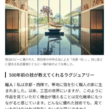
宿泊ロビーに置かれた、彫刻家の中林丈治による「光景 −松−」。同じ高さ
に望める名古屋城とともに一幅の絵のような美しさ。
500年前の技が教えてくれるラグジュアリー
裕人：
私は京都・西陣で、帯地に箔を引く職人の家に生
まれました。以来、工芸の世界にいますが、このように
作品を見ていただく機会が増えることは文化継承にもつ
ながると感じています。どんなに優れた技術でも、見て
いただけなければ存在しないのと同じですから。