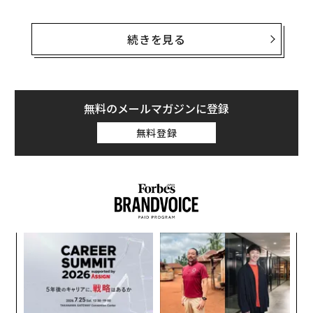
2024年12月に掲載されたこの研究では、最先端の視線追
跡技術を活用して、目の前の人の魅力を判断する際に注
続きを見る
目しがちな顔の部位を特定した。さらに研究チームは、
注目パターンが人によってどのように変化するかを突き
止めた。
無料のメールマガジンに登録
メイヨークリニックとメイヨークリニック・アリックス
無料登録
医学部の研究者らは、デジタル処理された、あるいは高
度に定型化された顔を参加者に見せるのではなく、多様
な人種や民族的背景を持つ実在の人物の高解像度の写真
を使用した。写真の人物は喜怒哀楽のない中間の表情
で、明らかな美容整形はしていない。
革
ク
た「
「
左右
T