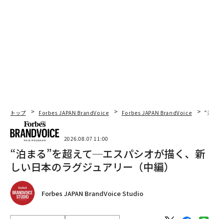
トップ
Forbes JAPAN BrandVoice
Forbes JAPAN BrandVoice
“泊
2026.08.07 11:00
“泊まる”を超えて─エスパシオが描く、新
しい日本のラグジュアリー（中編）
Forbes JAPAN BrandVoice Studio