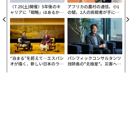
日
〈7.25(土)開催〉5年後のキ
アフリカの農村の通信、小1
ャリアに「戦略」はあるか。
の壁。2人の挑戦者が手にし
トップエグゼクティブのキャ
た「次なる武器」
リアに触れる1日│CAREER S
UMMIT 2026
“泊まる”を超えて─エスパシ
パシフィックコンサルタンツ
オが描く、新しい日本のラグ
技師長の"北極星"。災害への
ジュアリー（中編）
無力感を乗り越え見つけた、
防災一筋20年の答え