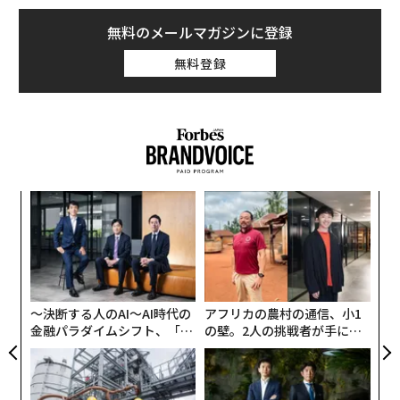
無料のメールマガジンに登録
無料登録
ンツ
「
への
左右
た、
T
─レ
〜
日
込め
織
う
T
〜決断する人のAI〜AI時代の
アフリカの農村の通信、小1
金融パラダイムシフト、「超
の壁。2人の挑戦者が手にし
個別化」の核心 【MUFG×ウ
た「次なる武器」
ェルスナビ×PwC】