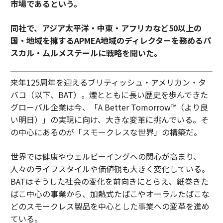
市場であるという。
同社で、アジア太平洋・中東・アフリカなど50以上の
国・地域を擁するAPMEA地域のディレクターを務めるパ
スカル・ムルメステールに戦略を聞いた。
来年125周年を迎えるブリティッシュ・アメリカン・タ
バコ（以下、BAT）。煙とともに長い歴史を歩んできた
グローバル企業は今、「A Better Tomorrow™（より良
い明日）」の実現に向け、大きな変革に挑んでいる。そ
の中心にあるのが「スモークレスな世界」の構築だ。
世界では健康やウェルビーイングへの関心が高まり、
人々のライフスタイルや価値観も大きく変化している。
BATはそうした社会の変化を前向きにとらえ、紙巻きた
ばこ中心の事業から、加熱式たばこやオーラルたばこな
どのスモークレス製品を中心とした事業への変革を進め
ている。