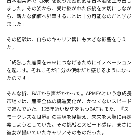
日本酒業界で“赤米”を使った独創的な日本酒を生み出し
ました。その姿から、受け継がれた伝統を大切にしなが
ら、新たな価値へ昇華することは十分可能なのだと学び
ました」
その経験は、自らのキャリア観にも大きな影響を与え
た。
「成熟した産業を未来につなげるためにイノベーション
を起こす。それこそが自分の使命だと感じるようになっ
たのです」
そんな折、BATから声がかかった。APMEAという急成長
市場では、産業全体の構造変化が、かつてないスピード
で進んでいた。125年近い歴史をもつBATもまた、『ス
モークレスな世界』の実現を見据え、未来を大胆に再定
義しようとしていた。その挑戦とスピード感は、まさに
彼女が描いていたキャリアそのものだった。