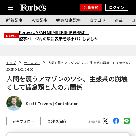
会員登録
ログイン
新着記事
人気記事
会員限定記事
カテゴリ
連載
コ
Forbes JAPAN MEMBERSHIP 新機能｜
NEWS
記事ページ内の広告表示を最小限にしました
トップ
サイエンス
人間を襲うアマゾンのワシ、生態系の崩壊そして猛禽類と人
2025.06.01 16:00
人間を襲うアマゾンのワシ、生態系の崩壊
そして猛禽類と人の力関係
Scott Travers | Contributor
著者フォロー
記事を保存