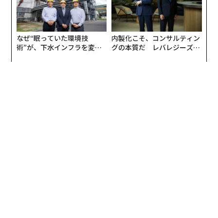
なぜ“眠っていた環境技
内製化こそ、コンサルティン
術”が、下水インフラを変え
グの本質だ レバレジーズが
たのか──産総研×月島JFE
実践する、次世代ファームの
アクアソリューションの10年
全貌