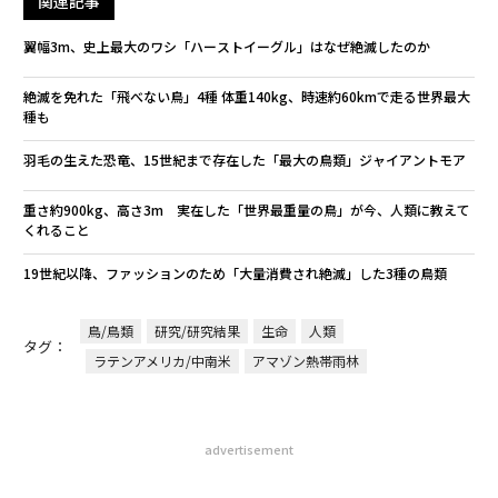
関連記事
翼幅3m、史上最大のワシ「ハーストイーグル」はなぜ絶滅したのか
絶滅を免れた「飛べない鳥」4種 体重140kg、時速約60kmで走る世界最大
種も
羽毛の生えた恐竜、15世紀まで存在した「最大の鳥類」ジャイアントモア
​​重さ約900kg、高さ3m 実在した「世界最重量の鳥」が今、人類に教えて
くれること
19世紀以降、ファッションのため「大量消費され絶滅」した3種の鳥類
鳥/鳥類
研究/研究結果
生命
人類
タグ：
ラテンアメリカ/中南米
アマゾン熱帯雨林
advertisement