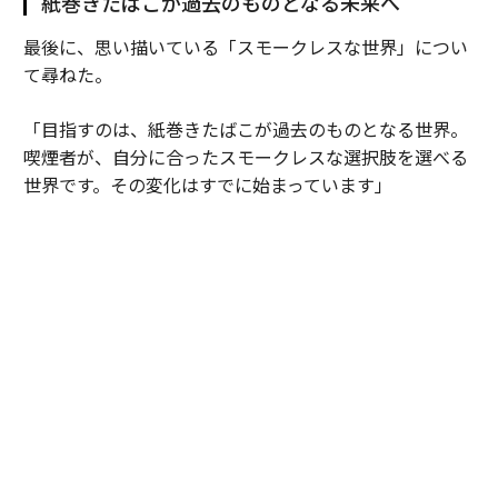
紙巻きたばこが過去のものとなる未来へ
最後に、思い描いている「スモークレスな世界」につい
て尋ねた。
「目指すのは、紙巻きたばこが過去のものとなる世界。
喫煙者が、自分に合ったスモークレスな選択肢を選べる
世界です。その変化はすでに始まっています」
その実現は一企業だけで成し遂げられるものではない。
「喫煙者に、より良い選択肢を知ってもらうことが重要
です。そのためには、政策関係者、小売り・流通パート
ナー、取引先、消費者、メディアなど、たくさんの人々
の協力が欠かせません。科学的根拠に基づいた情報提供
とリスクに応じた規制のもとで、選択肢への理解を広げ
ていく必要があります」
125周年を迎えるBATが目指しているのは、単なる事業