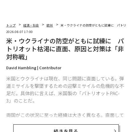
トップ
経済・社会
欧州
米・ウクライナの防空がともに試練に パトリオ
2026.08.07 17:00
米・ウクライナの防空がともに試練に パ
トリオット枯渇に直面、原因と対策は「非
対称戦」
David Hambling | Contributor
米国とウクライナは現在、同じ問題に直面している。弾
道ミサイルを撃墜するための迎撃ミサイルの危機的な不
足だ。具体的に言えば、米国製の「パトリオットPAC-
3」のことだ。
両国がこの状況に至った経緯は大きく異なる。直面して
いる課題は本質的に同じだが、模索する解決策もまた大
きく異なるものになるかもしれない。これは非対称戦、
続きを見る