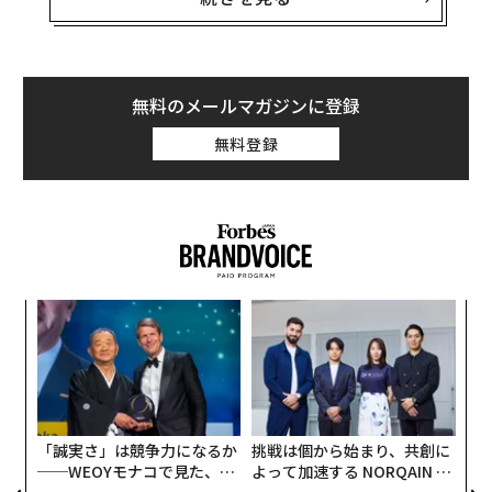
つまり敵に貴重な資源をより多く消耗させる方法をめぐ
る問題であり、この分野では、相手よりも多くの資金を
投入できることを頼みにしてきた米国防総省よりも、限
られた資源で戦ってきたウクライナに分がある。
無料のメールマガジンに登録
無料登録
ウクライナへの長期にわたる「ミサイル攻囲」
ウクライナは4年以上にわたりロシアの空襲にさらされ
ており、それはエスカレートし続けている。攻撃は当初
は、航空機から発射される空対地ミサイル、巡航ミサイ
ル、弾道ミサイルを組み合わせたものだった。2022年9
月以降、ミサイルに加え
なく
革
「シャヘド」自爆ドローン（無人機）
も投入されるよう
Ja
ク
er」
た「
になった。シャヘドの飛来数は最初は1日に十機単位だ
伝
ったものが、そのうち百機単位になり、さらに最近は1
る
モ
千機近くに達する日もあるなど、増加の一途をたどって
きた。
「誠実さ」は競争力になるか
挑戦は個から始まり、共創に
──WEOYモナコで見た、く
よって加速する NORQAIN JA