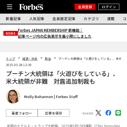
会員登録
ログイン
新着記事
人気記事
会員限定記事
カテゴリ
連載
コ
Forbes JAPAN MEMBERSHIP 新機能｜
NEWS
記事ページ内の広告表示を最小限にしました
トップ
経済・社会
政治
プーチン大統領は「火遊びをしている」、米大統
2025.05.28 12:30
プーチン大統領は「火遊びをしている」、
米大統領が非難 対露追加制裁も
Molly Bohannon | Forbes Staff
著者フォロー
記事を保存
米国のドナルド・トランプ大統領。2025年5月19日撮影（Chip Somodevi