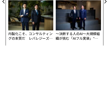
ら寿司の経営哲学
PAN 特別座談会
ロシアによる7月のミサイル発射数は381発前後にのぼ
り、うち126発は弾道ミサイルだった。シャヘド型ドロ
ーンの投入数はおよそ5000機に達している。
大きな違いは、シャヘドに関してはウクライナが
90％近く
を撃墜・阻止できていることだ。シャヘドは速
内製化こそ、コンサルティン
〜決断する人のAI〜大規模組
度が遅く、相当数が迎撃ドローンや、機関銃や機関砲で
グの本質だ レバレジーズが
織が挑む「AIフル実装」“使
実践する、次世代ファームの
う”企業から“動く”企業へ【N
武装した機動射撃グループによって撃ち落とされてい
全貌
TTドコモビジネス×PwC】
る。それに対して、ミサイルの迎撃率は40％程度にとど
まっている。現在、撃墜されているミサイルのほとんど
は、巡航ミサイルや比較的速度の遅い空中発射ミサイル
が占める。
Shahed type OWA-UAS stats Jul2026 [per UA Air
Force Reports]
Total: 4951