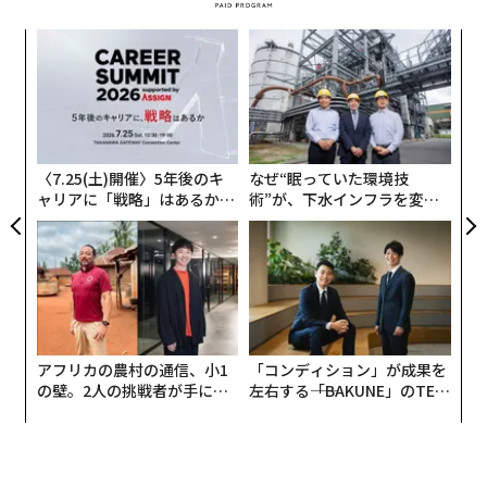
創業
〜
シン
金
超え
個
「
ェ
─
ら
〈7.25(土)開催〉5年後のキ
なぜ“眠っていた環境技
ャリアに「戦略」はあるか。
術”が、下水インフラを変え
トップエグゼクティブのキャ
たのか──産総研×月島JFE
リアに触れる1日│CAREER S
アクアソリューションの10年
UMMIT 2026
アフリカの農村の通信、小1
「コンディション」が成果を
の壁。2人の挑戦者が手にし
左右する――「BAKUNE」のTEN
た「次なる武器」
TIALが支える「挑戦者の明
日」