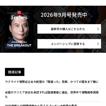
2026年9月号発売中
最新号の購入はこちらから
メンバーシップに登録する
関連記事
ウクライナ情勢巡る米大統領の「間違った」見解、かつての盟友まで敵に
米国がクリミア併合を承認すれば国連憲章に違反、世界中で侵略戦争誘発
も
30日停戦と30時間停戦から見えるプーチン大統領の思惑