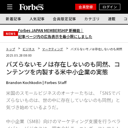
会員登録
ログイン
新着記事
人気記事
会員限定記事
カテゴリ
連載
コ
Forbes JAPAN MEMBERSHIP 新機能｜
NEWS
記事ページ内の広告表示を最小限にしました
トップ
ビジネス
マーケティング
バズらないモノは存在しないのも同然、
2025.05.28 08:00
バズらないモノは存在しないのも同然、コ
ンテンツを内製する米中小企業の実態
Brandon Kochkodin | Forbes Staff
米国のスモールビジネスのオーナーたちは、「SNSでバ
ズらないものは、世の中に存在していないのも同然」と
気づき始めているようだ。
中小企業（SMB）向けのマーケティング支援を行うベラ