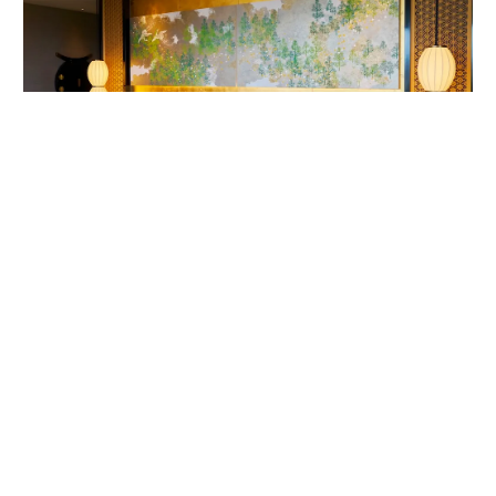
客室内ベッドルームの唐紙アート。作家は1624年から京都で続く唐紙屋
「唐長」初代の名を受け継いだ千田長右衛門。