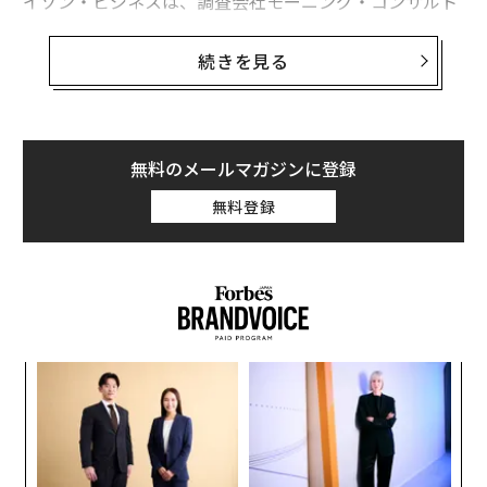
イゾン・ビジネスは、調査会社モーニング・コンサルト
と共同で「
State of Small Business
（中小企業の現
状）」と題した調査を発表した。この調査は、レストラ
続きを見る
ンから建設業界まで幅広い業種について、従業員数500
人以下の米国600社の経営者・意志決定者を対象に実施
された。調査期間は2025年3月7日から22日。
無料のメールマガジンに登録
5月20日に発表された同調査のレポートによると、中小
無料登録
企業の多くが「コンテンツの重要性」を理解しており、
全体の62％以上が「過去1年間で独自のコンテンツの制
作を始めたり、予算を増やしたりした」と述べていた
（制作を開始した企業は20％、予算を拡大・増加させた
企業は42％）。自社のコンテンツを「制作しているが、
予算の拡大・増額の予定はない」と回答した企業は19％
るか
ア
だった。一方、「制作するつもりがない」と答えた企業
、く
の
はわずか8％だった。
た
「
左右
T