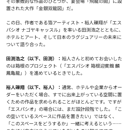
その象徴的な作品のひとつが、宴会場「飛龍の間」に設
置された大作「金銀双龍図」だ。
この日、作者である箔アーティスト・裕人礫翔が「エス
パシオ ナゴヤキャッスル」を率いる田渕浩之とともに、
ホテルとアート、そして日本のラグジュアリーの未来に
ついて語り合った。
田渕浩之（以下、田渕）：
裕人さんと初めてお会いした
のは箱根のプロジェクト（「エスパシオ 箱根迎賓館 麟
鳳亀龍」）を進めているときでした。
裕人礫翔（以下、裕人）：
通常、ホテルや企業からオー
ダーをいただく場合、すでに出来上がっている空間に置
くための作品を求められることがほとんどです。ですが
「エスパシオ」の場合には、まだ設計段階でした。「こ
の空いているスペースに作品を置きたい」ではなく、
「このスペースをどうするか」一緒に考えるという……