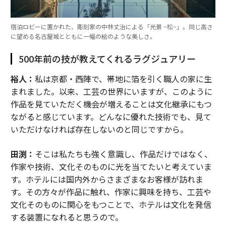
宿泊ロビーに置かれた、彫刻家の中林丈治による「光景 −松−」。同じ高さ
に望める名古屋城とともに一幅の絵のような美しさ。
500年前の技が教えてくれるラグジュアリー
裕人：
私は京都・西陣で、帯地に箔を引く職人の家に生
まれました。以来、工芸の世界にいますが、このように
作品を見ていただく機会が増えることは文化継承にもつ
ながると感じています。どんなに優れた技術でも、見て
いただけなければ存在しないのと同じですから。
田渕：
そこは私たちも強く意識し、作品だけではなく、
作家や技術、文化そのものに光を当てたいと考えていま
す。ホテルには国内外からさまざまなお客様が訪れま
す。その方々が作品に触れ、作家に興味を持ち、工芸や
文化そのものに関心をもつことで、ホテルは文化を発信
する装置になれると思うので。