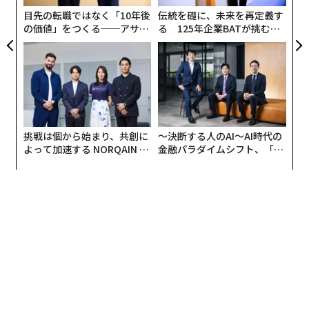
日
目先の転職ではなく「10年後
伝統を礎に、未来を再定義す
の価値」をつくる──アサイ
る 125年企業BATが挑むス
ンの長期伴走型支援とは
モークレスな未来
挑戦は個から始まり、共創に
〜決断する人のAI〜AI時代の
よって加速する NORQAIN JA
金融パラダイムシフト、「超
PAN 特別座談会
個別化」の核心 【MUFG×ウ
ェルスナビ×PwC】