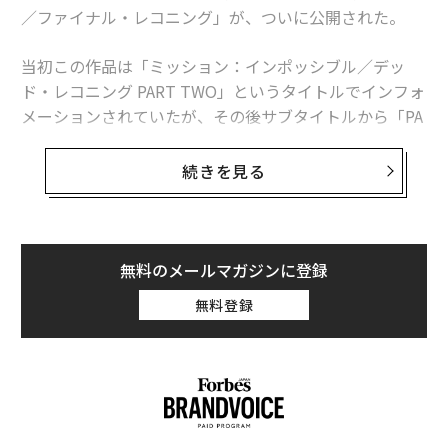
／ファイナル・レコニング」が、ついに公開された。
当初この作品は「ミッション：インポッシブル／デッ
ド・レコニング PART TWO」というタイトルでインフォ
メーションされていたが、その後サブタイトルから「PA
RT TWO」が削除され、「デッド」に代わって「ファイ
ナル」が加わった（原題は「Mission: Impossible – Dea
続きを見る
d Reckoning Part Two」から「Mission: Impossible – T
he Final Reckoning」に）。
新たに「ファイナル」という言葉が冠せられたために、
無料のメールマガジンに登録
この作品がシリーズの「最終作」になるのではないかと
無料登録
も噂されていた。これで本当にピリオドが打たれるのか
どうかはさて置き、この作品がこれまでの7作品を俯瞰
しながら、それらを「統合」する意図でつくられている
ことだけは確かだろう。
それは作品の冒頭からも窺える。なにせイーサン・ハン