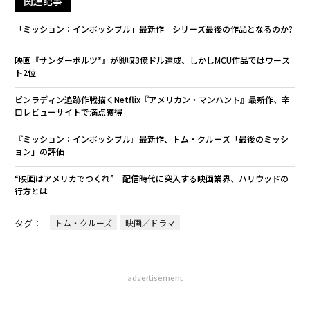
関連記事
「ミッション：インポッシブル」最新作 シリーズ最後の作品となるのか?
映画『サンダーボルツ*』が興収3億ドル達成、しかしMCU作品ではワース
ト2位
ビンラディン追跡作戦描くNetflix『アメリカン・マンハント』最新作、辛
口レビューサイトで満点獲得
『ミッション：インポッシブル』最新作、トム・クルーズ「最後のミッシ
ョン」の評価
“映画はアメリカでつくれ” 配信時代に突入する映画業界、ハリウッドの
行方とは
タグ：
トム・クルーズ
映画／ドラマ
advertisement