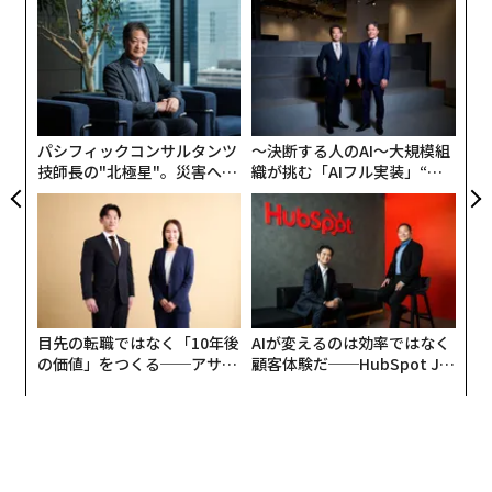
ナ併
な
トへのいつもの「指令」はアメリカ大統領自身からであ
k」
術
り、過去のハントの活躍を列挙しながら（過去の映像も
ック
た
流れる）、新たなミッションを依頼するからだ。ここで
「
由
ア
左右
まず、この作品がシリーズの集大成であることがさりげ
T
なく知らされる。
日
パシフィックコンサルタンツ
〜決断する人のAI〜大規模組
技師長の"北極星"。災害への
織が挑む「AIフル実装」“使
無力感を乗り越え見つけた、
う”企業から“動く”企業へ【N
防災一筋20年の答え
TTドコモビジネス×PwC】
目先の転職ではなく「10年後
AIが変えるのは効率ではなく
の価値」をつくる──アサイ
顧客体験だ──HubSpot Ja
ンの長期伴走型支援とは
panが語る「Grow Better」
な組織のつくり方
イーサン・ハント（トム・クルーズ）に伝えられた今回のミッションはアメ
リカ大統領自らのものだった©2025 PARAMOUNT PICTURES.