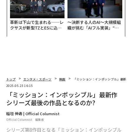
革新は下山で生まれる──レ
〜決断する人のAI〜大規模組
クサスが新型TZとESに込め
織が挑む「AIフル実装」“使
た「DISCOVER」の哲学
う”企業から“動く”企業へ【N
TTドコモビジネス×PwC】
トップ
エンタメ・スポーツ
映画
「ミッション：インポッシブル」最新作 
2025.05.23 16:15
「ミッション：インポッシブル」最新作
シリーズ最後の作品となるのか?
稲垣 伸寿 | Official Columnist
Official Columnist 編集者
シリーズ第8作目となる「ミッション：インポッシブル