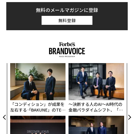
無料のメールマガジンに登録
無料登録
ンツ
〈7
への
ャ
た、
ト
「
リア
─
UM
ら
「コンディション」が成果を
〜決断する人のAI〜AI時代の
左右する――「BAKUNE」のTEN
金融パラダイムシフト、「超
TIALが支える「挑戦者の明
個別化」の核心 【MUFG×ウ
日」
ェルスナビ×PwC】