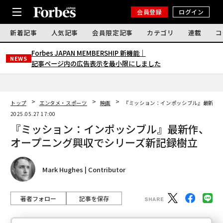
会員登録
ログイン
新着記事
人気記事
会員限定記事
カテゴリ
連載
コ
Forbes JAPAN MEMBERSHIP 新機能｜
NEWS
記事ページ内の広告表示を最小限にしました
トップ
エンタメ・スポーツ
映画
『ミッション：インポッシブル』最新作
2025.05.27 17:00
『ミッション：インポッシブル』最新作、
オープニング興収でシリーズ新記録樹立
Mark Hughes | Contributor
著者フォロー
記事を保存