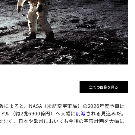
全ての画像を見る
によると、NASA（米航空宇宙局）の2026年度予算は
億ドル（約2兆6900億円）へ大幅に
削減
される見込みだ。
でなく、日本や欧州においても今後の宇宙計画を大幅に