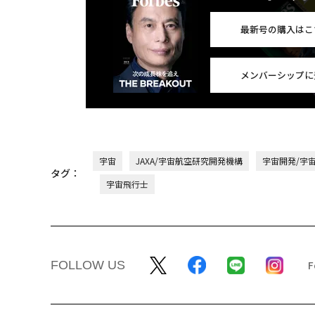
最新号の購入はこ
メンバーシップに
宇宙
JAXA/宇宙航空研究開発機構
宇宙開発/宇
タグ：
宇宙飛行士
FOLLOW US