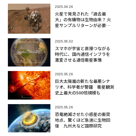
2025.04.26
火星で発見された「過去最
大」の有機物は生物由来？ 火
星サンプルリターンが必要な
理由
2025.05.02
スマホが宇宙と直接つながる
時代に、国内通信インフラを
激変させる通信衛星事情
2025.05.26
巨大太陽嵐の新たな最悪シナ
リオ、科学者が警鐘 衛星観測
史上最大の500倍規模も
2025.05.26
恐竜絶滅させた小惑星の衝突
地点、驚くほど急速に生物回
復 九州大など国際研究