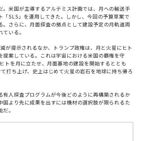
だ。米国が主導するアルテミス計画では、月への輸送手
ト「SLS」を運用してきた。しかし、今回の予算草案で
る。さらに、月面探査の拠点として建設予定の月軌道周
れている。
削減が提示されるなか、トランプ政権は、月と火星にヒト
を提案している。これは宇宙における米国の覇権を守
にヒトを月に立たせ、月面基地の建設を開始するととも
けて打ち上げ、史上はじめて火星の岩石を地球に持ち帰ろ
る有人探査プログラムが今後どのように再構築されるか
中国より先に成果を出すには機材の選択肢が限られるた
能だ。