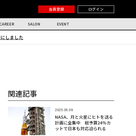
会員登録
ログイン
CAREER
SALON
EVENT
限にしました
関連記事
2025.05.09
NASA、月と火星にヒトを送る
計画に全集中 総予算24％カ
ットで日本も対応迫られる