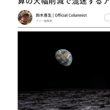
算の大幅削減で混迷する
鈴木喜生 | Official Columnist
フリー編集者