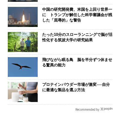
中国の研究開発費、米国を上回り世界一
に トランプが解任した科学審議会が残
した「屈辱的」な警告
たった10分のスローランニングで脳が活
性化する筑波大学の研究結果
飛びながら眠る鳥 脳を半分ずつ休ませ
る驚異の能力
プロテインパウダー市場が激変──自分
に最適な製品を選ぶ方法
Recommended by