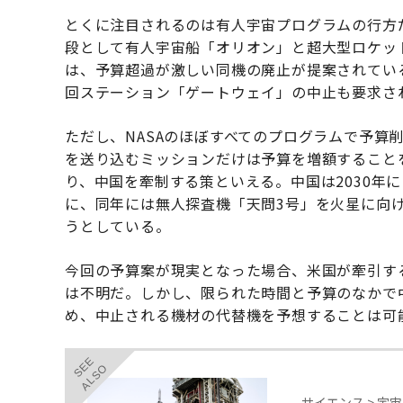
とくに注目されるのは有人宇宙プログラムの行方
段として有人宇宙船「オリオン」と超大型ロケッ
は、予算超過が激しい同機の廃止が提案されてい
回ステーション「ゲートウェイ」の中止も要求さ
ただし、NASAのほぼすべてのプログラムで予算
を送り込むミッションだけは予算を増額すること
り、中国を牽制する策といえる。中国は2030年
に、同年には無人探査機「天問3号」を火星に向
うとしている。
今回の予算案が現実となった場合、米国が牽引す
は不明だ。しかし、限られた時間と予算のなかで
め、中止される機材の代替機を予想することは可
SEE
ALSO
サイエンス > 宇宙