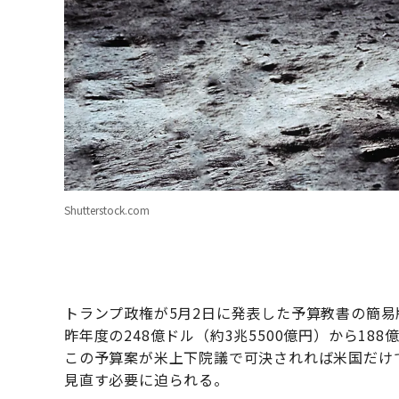
Shutterstock.com
トランプ政権が5月2日に発表した予算教書の簡易版
昨年度の248億ドル（約3兆5500億円）から188
この予算案が米上下院議で可決されれば米国だけ
見直す必要に迫られる。