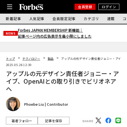
会員登録
ログイン
新着記事
人気記事
会員限定記事
カテゴリ
連載
コ
Forbes JAPAN MEMBERSHIP 新機能｜
NEWS
記事ページ内の広告表示を最小限にしました
トップ
テクノロジー
製品
アップルの元デザイン責任者ジョニー・アイブ、O
2025.05.26 12:30
アップルの元デザイン責任者ジョニー・ア
イブ、OpenAIとの取り引きでビリオネア
へ
Phoebe Liu | Contributor
著者フォロー
記事を保存