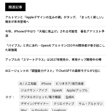
関連記事
アルトマンと「Appleデザインの生みの親」がタッグ、「まったく新しい」
端末が来年登場へ
今秋、iPhoneがやはり「大幅に値上げ」される可能性 著名アナリスト予
測
「バイブス」と共にあれ―OpenAI アルトマンCEOやAI関係者が巻き起こし
た新旋風
アップルの「スマートグラス」は2027年発売か、専用チップ開発中の噂
AIエージェントの「調査能力テスト」でChatGPTの最新モデルが1位に
AI / 人工知能
iPhone
ビリオネア/億万長者
ジョナサン・アイブ
OpenAI
Apple/アップル
タグ：
デジタルガジェット/電子機器
生成AI
デザイン/デザイナー
クリエイティブ
サム・アルトマン
iMac
io Products
LoveFrom