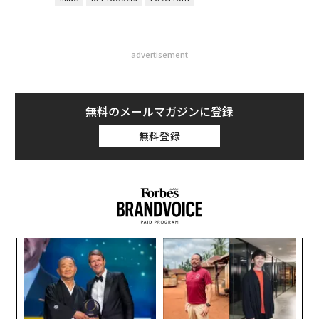
advertisement
無料のメールマガジンに登録
無料登録
年後
〜
サイ
織
う
エ
T
設オ
が