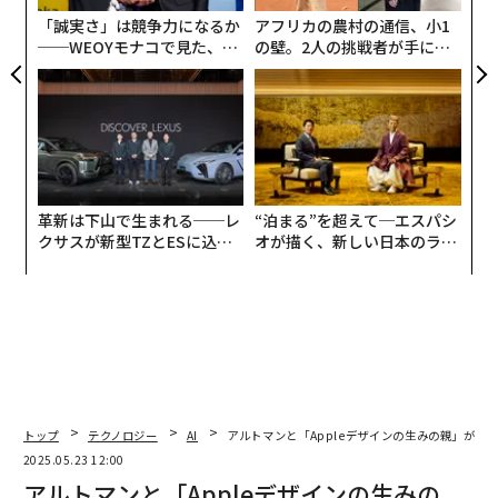
が
「誠実さ」は競争力になるか
アフリカの農村の通信、小1
──WEOYモナコで見た、く
の壁。2人の挑戦者が手にし
ら寿司の経営哲学
た「次なる武器」
革新は下山で生まれる──レ
“泊まる”を超えて─エスパシ
クサスが新型TZとESに込め
オが描く、新しい日本のラグ
た「DISCOVER」の哲学
ジュアリー（中編）
トップ
テクノロジー
AI
アルトマンと「Appleデザインの生みの親」がタ
2025.05.23 12:00
アルトマンと「Appleデザインの生みの