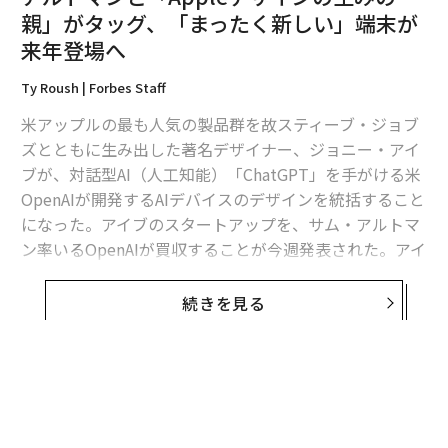
親」がタッグ、「まったく新しい」端末が
来年登場へ
Ty Roush | Forbes Staff
米アップルの最も人気の製品群を故スティーブ・ジョブ
ズとともに生み出した著名デザイナー、ジョニー・アイ
ブが、対話型AI（人工知能）「ChatGPT」を手がける米
OpenAIが開発するAIデバイスのデザインを統括すること
になった。アイブのスタートアップを、サム・アルトマ
ン率いるOpenAIが買収することが今週発表された。アイ
ブとアルトマンは、おそらく画面を持たず、状況などを
十分に認識できる、AI（人工知能）「コンパニオン」の
続きを見る
登場を示唆している。
2026年にも公開
無料のメールマガジンに登録
アルトマンとアイブは21日に連名で
声明
を発表し、その
なかでOpenAIがアイブのデバイス開発スタートアップ、
無料登録