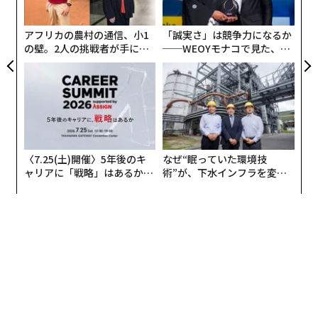
た「
アフリカの農村の通信、小1
「誠実さ」は競争力になるか
の壁。2人の挑戦者が手にし
──WEOYモナコで見た、く
た「次なる武器」
ら寿司の経営哲学
〈7.25(土)開催〉5年後のキ
なぜ“眠っていた環境技
ャリアに「戦略」はあるか。
術”が、下水インフラを変え
トップエグゼクティブのキャ
たのか──産総研×月島JFE
リアに触れる1日│CAREER S
アクアソリューションの10年
UMMIT 2026