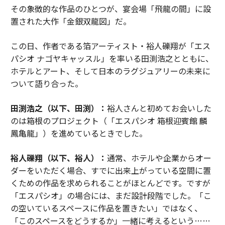
その象徴的な作品のひとつが、宴会場「飛龍の間」に設
置された大作「金銀双龍図」だ。
この日、作者である箔アーティスト・裕人礫翔が「エス
パシオ ナゴヤキャッスル」を率いる田渕浩之とともに、
ホテルとアート、そして日本のラグジュアリーの未来に
ついて語り合った。
田渕浩之（以下、田渕）：
裕人さんと初めてお会いした
のは箱根のプロジェクト（「エスパシオ 箱根迎賓館 麟
鳳亀龍」）を進めているときでした。
裕人礫翔（以下、裕人）：
通常、ホテルや企業からオー
ダーをいただく場合、すでに出来上がっている空間に置
くための作品を求められることがほとんどです。ですが
「エスパシオ」の場合には、まだ設計段階でした。「こ
の空いているスペースに作品を置きたい」ではなく、
「このスペースをどうするか」一緒に考えるという……