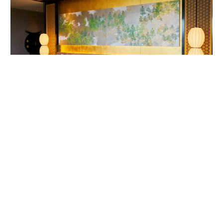
客室内ベッドルームの唐紙アート。作家は1624年から京都で続く唐紙屋
「唐長」初代の名を受け継いだ千田長右衛門。