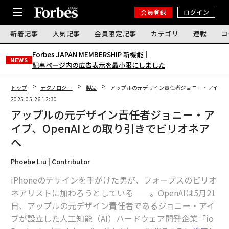
会員登録
ログイン
新着記事
人気記事
会員限定記事
カテゴリ
連載
コ
Forbes JAPAN MEMBERSHIP 新機能｜
NEWS
記事ページ内の広告表示を最小限にしました
トップ
テクノロジー
製品
アップルの元デザイン責任者ジョニー・アイブ、O
2025.05.26 12:30
アップルの元デザイン責任者ジョニー・ア
イブ、OpenAIとの取り引きでビリオネア
へ
Phoebe Liu | Contributor
iPhoneのデザインを手がけた男が、フォーブスのビリオ
ネアリストに加わろうとしている──。OpenAIは5月21
日、アップルの元デザイン責任者であるジョニー・アイ
ブが設立した人工知能（AI）ハードウェア開発企業「io