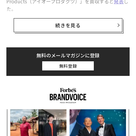
Products（アイオープロダクツ）」を買収すると
発表
し
た。
OpenAIはioを64億ドル（約9200億円）と評価し、株式
続きを見る
交換で買収する。この取引によってアイブの保有資産
は、今後の数年で10億ドルの大台に乗る可能性が高い。
フォーブスの試算でioの11％を保有するアイブは、7億1
無料のメールマガジンに登録
500万ドル（約1020億円）相当となるOpenAIの株式を受
無料登録
け取る見込みだが、関係筋によればこれらの株式は数年
をかけて段階的に付与される予定という。この取引は規
制当局の承認を経て成立する。
ンツ
「
への
3
た、
C
革
る
ク