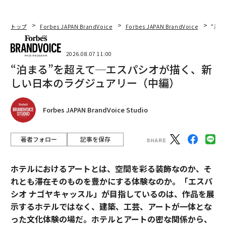
トップ
Forbes JAPAN BrandVoice
Forbes JAPAN BrandVoice
“泊
2026.08.07 11:00
“泊まる”を超えて─エスパシオが描く、新
しい日本のラグジュアリー（中編）
Forbes JAPAN BrandVoice Studio
著者フォロー
記事を保存
ホテルにおけるアートとは、空間を彩る装飾なのか、そ
れとも滞在そのものを豊かにする体験なのか。「エスパ
シオ ナゴヤキャッスル」が目指しているのは、作品を展
示するホテルではなく、建築、工芸、アートが一体とな
った文化体験の場だ。ホテルとアートの密な関係から、