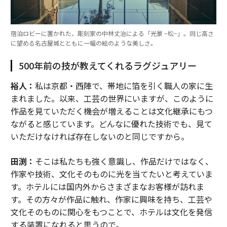
宿泊ロビーに置かれた、彫刻家の中林丈治による「光景 −松−」。同じ高さ
に望める名古屋城とともに一幅の絵のような美しさ。
500年前の技が教えてくれるラグジュアリー
裕人：
私は京都・西陣で、帯地に箔を引く職人の家に生
まれました。以来、工芸の世界にいますが、このように
作品を見ていただく機会が増えることは文化継承にもつ
ながると感じています。どんなに優れた技術でも、見て
いただけなければ存在しないのと同じですから。
田渕：
そこは私たちも強く意識し、作品だけではなく、
作家や技術、文化そのものに光を当てたいと考えていま
す。ホテルには国内外からさまざまなお客様が訪れま
す。その方々が作品に触れ、作家に興味を持ち、工芸や
文化そのものに関心をもつことで、ホテルは文化を発信
する装置になれると思うので。