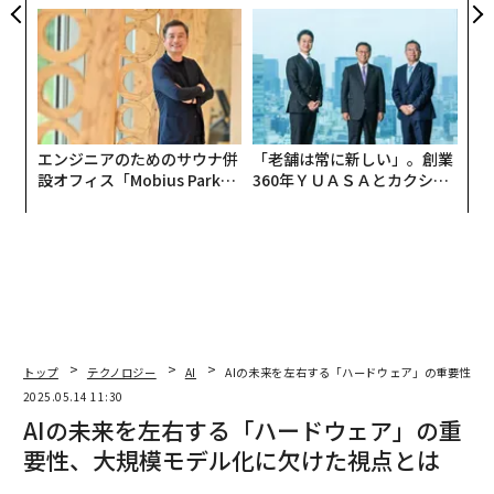
ンの長期伴走型支援とは
実践する、次世代ファームの
全貌
エンジニアのためのサウナ併
「老舗は常に新しい」。創業
設オフィス「Mobius Park」
360年ＹＵＡＳＡとカクシン
がオープン──タマディック
CEO田尻望が語る、AIを超え
が健康経営を徹底する理由
る人の価値
トップ
テクノロジー
AI
AIの未来を左右する「ハードウェア」の重要性、
2025.05.14 11:30
AIの未来を左右する「ハードウェア」の重
要性、大規模モデル化に欠けた視点とは