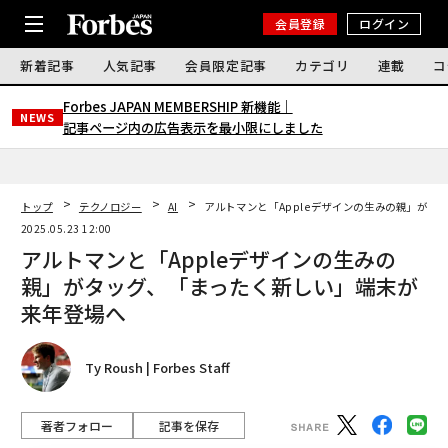
会員登録
ログイン
新着記事
人気記事
会員限定記事
カテゴリ
連載
コ
Forbes JAPAN MEMBERSHIP 新機能｜
NEWS
記事ページ内の広告表示を最小限にしました
トップ
テクノロジー
AI
アルトマンと「Appleデザインの生みの親」がタ
2025.05.23 12:00
アルトマンと「Appleデザインの生みの
親」がタッグ、「まったく新しい」端末が
来年登場へ
Ty Roush | Forbes Staff
著者フォロー
記事を保存