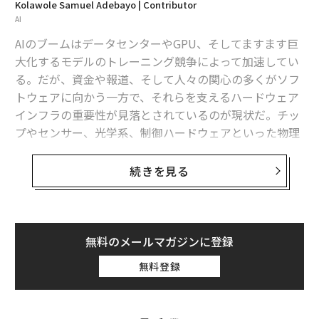
Kolawole Samuel Adebayo | Contributor
AI
AIのブームはデータセンターやGPU、そしてますます巨
大化するモデルのトレーニング競争によって加速してい
る。だが、資金や報道、そして人々の関心の多くがソフ
トウェアに向かう一方で、それらを支えるハードウェア
インフラの重要性が見落とされているのが現状だ。チッ
プやセンサー、光学系、制御ハードウェアといった物理
的システムが裏方で大きな役割を担っているにもかかわ
らず、危険なまでに資金不足であり、議論も乏しい。
続きを見る
ベイン・アンド・カンパニー（Bain & Company）の
調査
によると、2024年におけるAI投資全体のうちインフ
ラ分野に投じられたのは10％にも満たないという。大部
無料のメールマガジンに登録
分の資金はファウンデーションモデルや合成コンテンツ
無料登録
ツールなど、構築しやすくデモしやすい上にメディア受
けもいい技術に集中している。