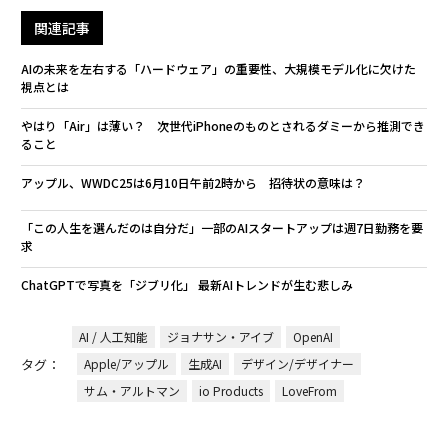
関連記事
AIの未来を左右する「ハードウェア」の重要性、大規模モデル化に欠けた
視点とは
やはり「Air」は薄い？ 次世代iPhoneのものとされるダミーから推測でき
ること
アップル、WWDC25は6月10日午前2時から 招待状の意味は？
「この人生を選んだのは自分だ」一部のAIスタートアップは週7日勤務を要
求
ChatGPTで写真を「ジブリ化」 最新AIトレンドが生む悲しみ
AI / 人工知能
ジョナサン・アイブ
OpenAI
タグ：
Apple/アップル
生成AI
デザイン/デザイナー
サム・アルトマン
io Products
LoveFrom