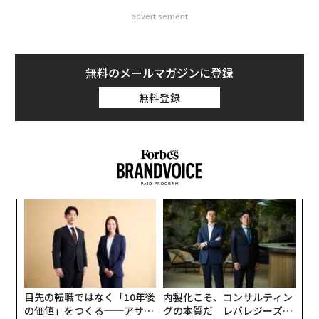
advertisement
無料のメールマガジンに登録
無料登録
キ
パ
か。
技
キャ
無
“
R S
防
オ
ジ
目先の転職ではなく「10年後
内製化こそ、コンサルティン
の価値」をつくる──アサイ
グの本質だ レバレジーズが