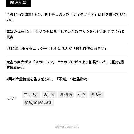
関連記事
全長14mで体重1トン、史上最大の大蛇「ティタノボア」は何を食べていた
のか
驚異の体長12m「クジラも捕食」していた超巨大ウミヘビが教えてくれる
真実
1912年にタイタニック号とともに沈んだ「最も価値のある品」
太古の巨大ザメ「メガロドン」はホホジロザメより細長かった、通説を覆
す最新研究
4回の大量絶滅を生き延びた、「不滅」の陸生動物
アフリカ
古生物
鳥/鳥類
生物
考古学
タグ：
絶滅/絶滅危惧種
advertisement