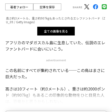
著者フォロー
記事を保存
高さ約3メートル、重さ約907kgもあったとされるエレファントバード（Z
U_09 / Getty Images）
全ての画像を見る
アフリカのマダガスカル島に生息していた、伝説のエレ
ファントバードに会いにいこう。
advertisement
この名前にすべてが集約されている──この鳥はまさに
巨大だった。
高さは10フィート（約3メートル）、重さは約2000ポン
ド（約907kg）もあるこの印象的な動物をひと目見た人
は、恐竜かと思うかもしれない。