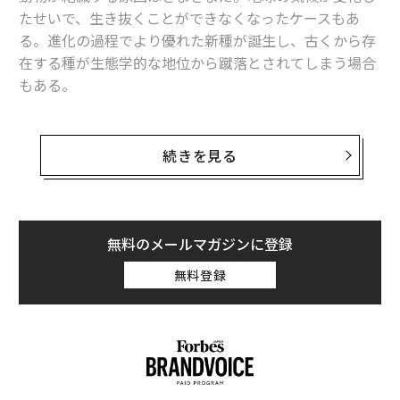
たせいで、生き抜くことができなくなったケースもあ
る。進化の過程でより優れた新種が誕生し、古くから存
在する種が生態学的な地位から蹴落とされてしまう場合
もある。
人間のせいで絶滅する動物もいる。このカテゴリーにつ
いてはさまざまな側面があるが、現時点では、人類が動
続きを見る
物種にとって最大の脅威となっていると言って、ほぼ間
違いないだろう。人間が自らの安全を守ろうとした結
果、特定の種を根絶させてしまったケースもある。
無料のメールマガジンに登録
その一例を、第1次世界大戦前のロシアで見ることがで
無料登録
きる。同国では、森林を農地や開拓地として利用するた
め、軍に対し、森林地帯から捕食動物を一掃するよう命
じられた。しかしそのせいで、カスピトラ（Caspian tig
er）が絶滅してしまった。カスピトラはかつて、西アジ
アと中央アジアの森林地帯などを支配していた捕食動物
だった。