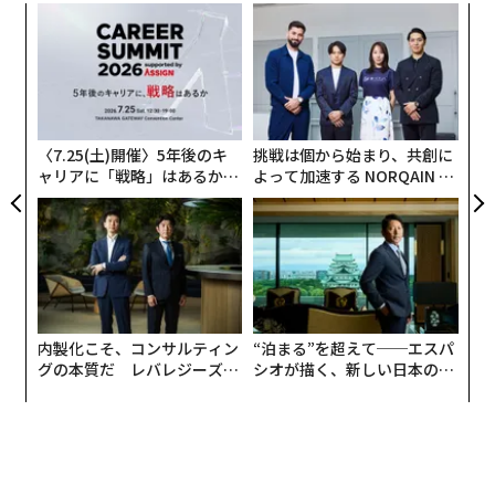
A
顧客
pa
「
な
3
C
る
〈7.25(土)開催〉5年後のキ
挑戦は個から始まり、共創に
ャリアに「戦略」はあるか。
よって加速する NORQAIN JA
トップエグゼクティブのキャ
PAN 特別座談会
リアに触れる1日│CAREER S
UMMIT 2026
内製化こそ、コンサルティン
“泊まる”を超えて──エスパ
グの本質だ レバレジーズが
シオが描く、新しい日本のラ
実践する、次世代ファームの
グジュアリー（前編）
全貌