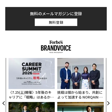
無料のメールマガジンに登録
無料登録
A
顧客
pa
「
な
3
C
る
〈7.25(土)開催〉5年後のキ
挑戦は個から始まり、共創に
ャリアに「戦略」はあるか。
よって加速する NORQAIN JA
トップエグゼクティブのキャ
PAN 特別座談会
リアに触れる1日│CAREER S
UMMIT 2026