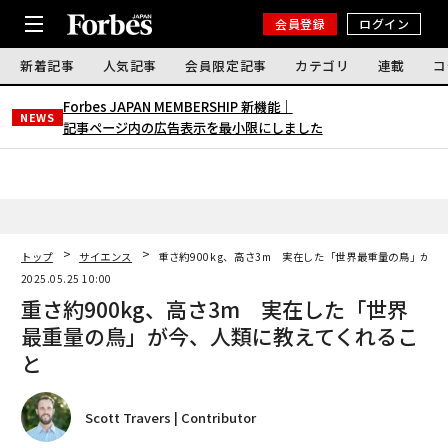
会員登録
ログイン
新着記事
人気記事
会員限定記事
カテゴリ
連載
コ
Forbes JAPAN MEMBERSHIP 新機能｜
NEWS
記事ページ内の広告表示を最小限にしました
トップ
サイエンス
​​重さ約900kg、高さ3m 実在した「世界最重量の鳥」が
2025.05.25 10:00
​​重さ約900kg、高さ3m 実在した「世界
最重量の鳥」が今、人類に教えてくれるこ
と
Scott Travers | Contributor