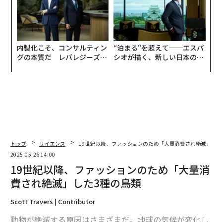
内製化こそ、コンサルティン
“泊まる”を超えて──エスパ
グの本質だ レバレジーズが
シオが描く、新しい日本のラ
実践する、次世代ファームの
グジュアリー（前編）
全貌
トップ
サイエンス
19世紀以降、ファッションのため「大量消費され絶滅」した
2025.05.26 14:00
19世紀以降、ファッションのため「大量消
費され絶滅」した3種の鳥類
Scott Travers | Contributor
動物が絶滅する原因はさまざまだ。地球の気候が変化し