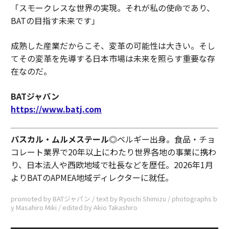
「スモークレスな世界の実現。それが私の使命であり、
BATの目指す未来です」
成熟した産業だからこそ、変革の可能性は大きい。そし
てその変革を先導する日本市場は未来を照らす重要な存
在なのだ。
BATジャパン
https://www.batj.com
パスカル・ムルメステール◎
ベルギー出身。食品・チョ
コレート業界で20年以上にわたり世界各地の事業に携わ
り、日本法人や西欧地域で社長などを歴任。2026年1月
よりBATのAPMEA地域ディレクターに就任。
promoted by BATジャパン / text by Ryoichi Shimizu / photographs b
y Masahiro Miki / edited by Akio Takashiro