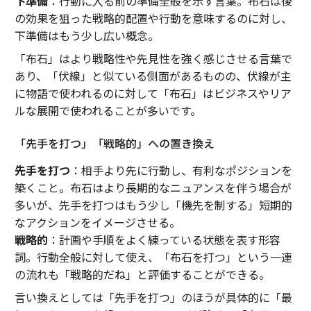
下準備
：行動に入る前の準備全般を示す言葉。布石は後
の効果を狙った戦略的配置や行動を意味するのに対し、
下準備はもう少し広い概念。
「布石」はより戦略性や先見性を強く感じさせる言葉で
あり、「伏線」と似ている側面があるものの、伏線が主
に物語で使われるのに対して「布石」はビジネスやリア
ルな展開で使われることが多いです。
「先手を打つ」「戦略的」への置き換え
先手を打つ
：相手より先に行動し、有利なポジションを
築くこと。布石はより長期的なニュアンスを伴う場合が
多いが、先手を打つはもう少し「機先を制する」短期的
なアクションをイメージさせる。
戦略的
：計画や手順をよく練っている状態を表す形容
詞。行動全般に対して使え、「布石を打つ」という一連
の流れも「戦略的だね」と評価することができる。
言い換えとしては「先手を打つ」のほうが具体的に「最