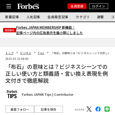
会員登録
ログイン
新着記事
人気記事
会員限定記事
カテゴリ
連載
コ
Forbes JAPAN MEMBERSHIP 新機能｜
NEWS
記事ページ内の広告表示を最小限にしました
トップ
ビジネス
Tips
「布石」の意味とは？ビジネスシーンでの正しい使
2025.05.22 08:00
「布石」の意味とは？ビジネスシーンでの
正しい使い方と類義語・言い換え表現を例
文付きで徹底解説
Forbes JAPAN Tips | Contributor
著者フォロー
記事を保存