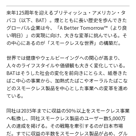
来年125周年を迎えるブリティッシュ・アメリカン・タ
バコ（以下、BAT）。煙とともに長い歴史を歩んできた
グローバル企業は今、「A Better Tomorrow™（より良
い明日）」の実現に向け、大きな変革に挑んでいる。そ
の中心にあるのが「スモークレスな世界」の構築だ。
世界では健康やウェルビーイングへの関心が高まり、
人々のライフスタイルや価値観も大きく変化している。
BATはそうした社会の変化を前向きにとらえ、紙巻きた
ばこ中心の事業から、加熱式たばこやオーラルたばこな
どのスモークレス製品を中心とした事業への変革を進め
ている。
同社は2035年までに収益の50％以上をスモークレス事業
へ転換し、同社スモークレス製品のユーザー数5,000万
人の達成を掲げる。その戦略を牽引するのが日本市場
だ。すでに収益の半数をスモークレス製品が占め、グル