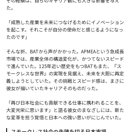
その経験は、自らのキャリア観にも大きな影響を与え
た。
「成熟した産業を未来につなげるためにイノベーション
を起こす。それこそが自分の使命だと感じるようになっ
たのです」
そんな折、BATから声がかかった。APMEAという急成長
市場では、産業全体の構造変化が、かつてないスピード
で進んでいた。125年近い歴史をもつBATもまた、『ス
モークレスな世界』の実現を見据え、未来を大胆に再定
義しようとしていた。その挑戦とスピード感は、まさに
彼女が描いていたキャリアそのものだった。
「再び日本社会にも貢献できる仕事に携われることを、
大変光栄に思います」と語る彼女のまなざしには、新た
な変革を担う覚悟と日本への強い思いがにじんでいた。
スモークレス社会の先陣を切る日本市場