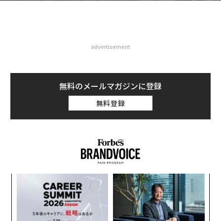
advertisement
無料のメールマガジンに登録
無料登録
創に
伝
 JA
る
モ
“
オ