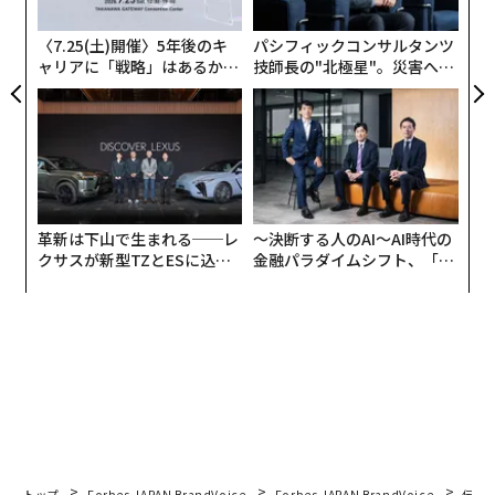
ジ
〈7.25(土)開催〉5年後のキ
パシフィックコンサルタンツ
ャリアに「戦略」はあるか。
技師長の"北極星"。災害への
トップエグゼクティブのキャ
無力感を乗り越え見つけた、
リアに触れる1日│CAREER S
防災一筋20年の答え
UMMIT 2026
革新は下山で生まれる──レ
〜決断する人のAI〜AI時代の
クサスが新型TZとESに込め
金融パラダイムシフト、「超
た「DISCOVER」の哲学
個別化」の核心 【MUFG×ウ
ェルスナビ×PwC】
トップ
Forbes JAPAN BrandVoice
Forbes JAPAN BrandVoice
伝統